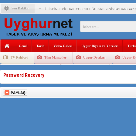
Son Dakika
FİLİSTİN’E VİCDAN YOLCULUĞU; SREBENİSTA’DAN GAZZ
ÇİN’İN “GÜVENLİK”SÖYLEMİ İLE DOĞU TÜRKİSTAN’DA 
Genel
Tarih
Video Galeri
Uygur Diyarı ve Yöreleri
Türki
PAKİSTAN,AFGANİSTAN’DA YAŞAYAN UYGURLARA KARŞI Ç
TV Rehberi
Tüm Manşetler
Uygur Dostları
Uygur Kü
Uygurlarda Düğün ve Cenaze
Uygur Geleneksel Tip
Uygur Gele
ANAHTAR PARTİ GENEL BAŞKANI AĞIRALİOĞLU : ÇİN’İN
Password Recovery
ÇİN’İN DOĞU TÜRKİSTAN’DAKİ UYGULAMALARI SİSTEM
DİYANET AKADEMİSİ BAŞKANI DOÇ.DR.KAAN : DOĞU TÜR
150 YILDIR KAYNAYAN YARAMIZ : ÇİN İŞGALİNDEKİ DO