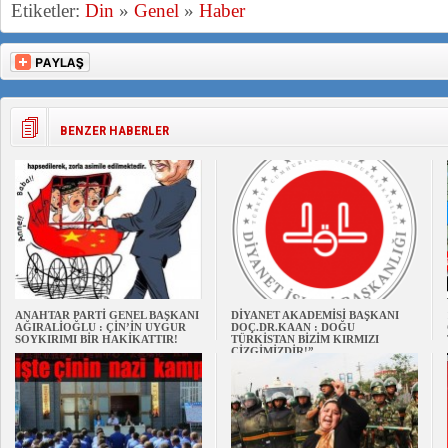
Etiketler:
Din
»
Genel
»
Haber
BENZER HABERLER
ANAHTAR PARTİ GENEL BAŞKANI
DİYANET AKADEMİSİ BAŞKANI
AĞIRALİOĞLU : ÇİN’İN UYGUR
DOÇ.DR.KAAN : DOĞU
SOYKIRIMI BİR HAKİKATTIR!
TÜRKİSTAN BİZİM KIRMIZI
ÇİZGİMİZDİR!”