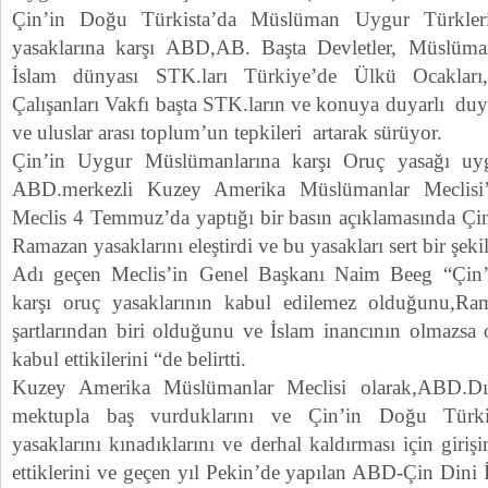
Çin’in Doğu Türkista’da Müslüman Uygur Türkleri
yasaklarına karşı ABD,AB. Başta Devletler, Müslüma
İslam dünyası STK.ları Türkiye’de Ülkü Ocakla
Çalışanları Vakfı başta STK.ların ve konuya duyarlı duy
ve uluslar arası toplum’un tepkileri artarak sürüyor.
Çin’in Uygur Müslümanlarına karşı Oruç yasağı uyg
ABD.merkezli Kuzey Amerika Müslümanlar Meclisi’
Meclis 4 Temmuz’da yaptığı bir basın açıklamasında Çi
Ramazan yasaklarını eleştirdi ve bu yasakları sert bir şeki
Adı geçen Meclis’in Genel Başkanı Naim Beeg “Çin
karşı oruç yasaklarının kabul edilemez olduğunu,Ram
şartlarından biri olduğunu ve İslam inancının olmazsa 
kabul ettikilerini “de belirtti.
Kuzey Amerika Müslümanlar Meclisi olarak,ABD.Dış 
mektupla baş vurduklarını ve Çin’in Doğu Türk
yasaklarını kınadıklarını ve derhal kaldırması için giri
ettiklerini ve geçen yıl Pekin’de yapılan ABD-Çin Dini İ