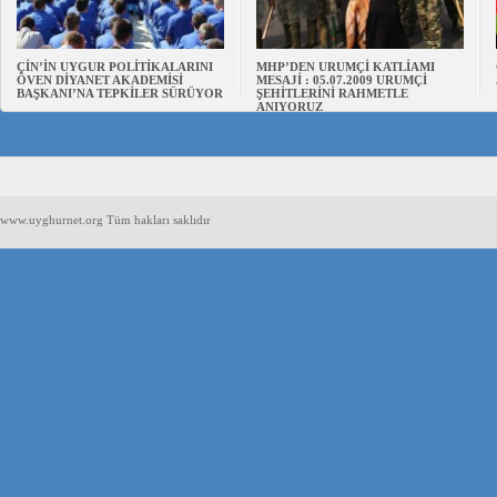
ÇİN’İN UYGUR POLİTİKALARINI
MHP’DEN URUMÇİ KATLİAMI
ÖVEN DİYANET AKADEMİSİ
MESAJİ : 05.07.2009 URUMÇİ
BAŞKANI’NA TEPKİLER SÜRÜYOR
ŞEHİTLERİNİ RAHMETLE
ANIYORUZ
www.uyghurnet.org Tüm hakları saklıdır