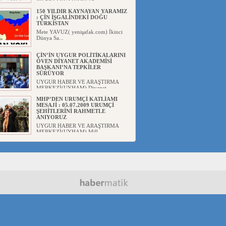
MERKEZİ(UYHAM) 19...
150 YILDIR KAYNAYAN YARAMIZ
: ÇİN İŞGALİNDEKİ DOĞU
TÜRKİSTAN
Mete YAVUZ( yenişafak.com) İkinci
Dünya Sa...
ÇİN’İN UYGUR POLİTİKALARINI
ÖVEN DİYANET AKADEMİSİ
BAŞKANI’NA TEPKİLER
SÜRÜYOR
UYGUR HABER VE ARAŞTIRMA
MERKEZİ(UYHAM) Diyanet
Akademis...
MHP’DEN URUMÇİ KATLİAMI
MESAJİ : 05.07.2009 URUMÇİ
ŞEHİTLERİNİ RAHMETLE
ANIYORUZ
UYGUR HABER VE ARAŞTIRMA
MERKEZİ(UYHAM) Mill...
ÇİN’İN ANKARA BÜYÜKELÇİSİ
JİANG’İN TRABZON ZİYARETİ
Ali ÖZTÜRK( Güneşbakış Gazetesi
yazarı-Trabzon)Geçt...
İŞGALCİ ÇİN’DEN “FETİHLER
SULTANI MEHMET”DİZİSİNE
GARİP SANSÜR VE HADSIZ İHTAR
Av. Oğuzhan ŞAHİN ÇİN'İN
TÜRKİYE'DE SANSÜR ARAYIŞI VE
...