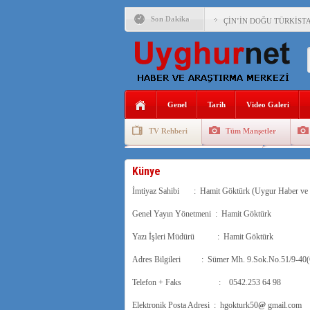
Son Dakika
ÇİN’İN DOĞU TÜRKİST
DİYANET AKADEMİSİ B
150 YILDIR KAYNAYAN
ÇİN’İN UYGUR POLİTİ
Genel
Tarih
Video Galeri
MHP’DEN URUMÇİ KATL
TV Rehberi
Tüm Manşetler
ÇİN’İN ANKARA BÜYÜKE
Uygurlarda Düğün ve Cenaze
Uygur 
İŞGALCİ ÇİN’DEN “FET
Künye
İmtiyaz Sahibi : Hamit Göktürk (Uygur Haber ve
SAADET PARTİSİ İLÇE 
Genel Yayın Yönetmeni : Hamit Göktürk
İŞGALCİ ÇİN,DOĞU TÜ
Yazı İşleri Müdürü : Hamit Göktürk
Adres Bilgileri : Sümer Mh. 9.Sok.No.51/9-40(Öz
Telefon + Faks : 0542.253 64 98
Elektronik Posta Adresi : hgokturk50
@
gmail.com