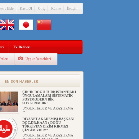
itene Ekle
Kayıt Ol
Giriş
Künye
İletişim
eri
TV Rehberi
etleri
Uygur Yemekleri
ANAHTAR PARTİ GENEL
BAŞKANI AĞIRALİOĞLU : ÇİN’İN
UYGUR SOYKIRIMI BİR
HAKİKATTIR!
EN SON HABERLER
UYGUR HABER VE ARAŞTIRMA
MERKEZİ Anahtar Parti Genel
Başka...
ÇİN’İN DOĞU TÜRKİSTAN’DAKİ
UYGULAMALARI SİSTEMATİK
POSTMODERN BİR
SOYKIRIMDIR!
UYGUR HABER VE ARAŞTIRMA
ME...
DİYANET AKADEMİSİ BAŞKANI
DOÇ.DR.KAAN : DOĞU
TÜRKİSTAN BİZİM KIRMIZI
ÇİZGİMİZDİR!”
UYGUR HABER VE ARAŞTIRMA