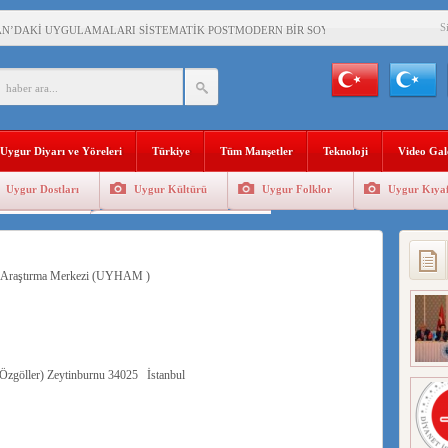
S
AN’DAKİ UYGULAMALARI SİSTEMATİK POSTMODERN BİR SOYKIRIMDIR!
AŞKANI DOÇ.DR.KAAN : DOĞU TÜRKİSTAN BİZİM KIRMIZI ÇİZGİMİZDİR!”
 YARAMIZ : ÇİN İŞGALİNDEKİ DOĞU TÜRKİSTAN
KALARINI ÖVEN DİYANET AKADEMİSİ BAŞKANI’NA TEPKİLER SÜRÜYOR
Uygur Diyarı ve Yöreleri
Türkiye
Tüm Manşetler
Teknoloji
Video Gal
İAMI MESAJİ : 05.07.2009 URUMÇİ ŞEHİTLERİNİ RAHMETLE ANIYORUZ
Uygur Dostları
Uygur Kültürü
Uygur Folklor
Uygur Kıyaf
LÇİSİ JİANG’İN TRABZON ZİYARETİ
Geleneksel Tip
Uygur Geleneksel Sporlar
İHLER SULTANI MEHMET”DİZİSİNE GARİP SANSÜR VE HADSIZ İHTAR
 Araştırma Merkezi (UYHAM )
BAŞKANI : TEMMUZ AYI,DOĞU TÜRKİSTAN İÇİN KATLİAM AYI DEĞİLDİR !
RKİSTAN’DA EN AZ 143 BİN UYGUR ÇOCUĞU AİLELERİNDEN KOPARDI
göller) Zeytinburnu 34025 İstanbul