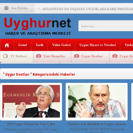
Son Dakika
AFGANİSTAN’DA YAŞAYAN UYGURLARA KARŞI PAKİSTAN Ç
ANAHTAR PARTİ GENEL BAŞKANI AĞIRALİOĞLU : ÇİN’İN
ÇİN’İN DOĞU TÜRKİSTAN’DAKİ UYGULAMALARI SİSTEM
Genel
Tarih
Video Galeri
Uygur Diyarı ve Yöreleri
Türki
DİYANET AKADEMİSİ BAŞKANI DOÇ.DR.KAAN : DOĞU TÜR
TV Rehberi
Tüm Manşetler
Uygur Dostları
Uygur Kü
150 YILDIR KAYNAYAN YARAMIZ : ÇİN İŞGALİNDEKİ DO
Uygurlarda Düğün ve Cenaze
Uygur Geleneksel Tip
Uygur Gele
ÇİN’İN UYGUR POLİTİKALARINI ÖVEN DİYANET AKADEM
" Uygur Dostları " Kategorisindeki Haberler
MHP’DEN URUMÇİ KATLİAMI MESAJİ : 05.07.2009 URUM
ÇİN’İN ANKARA BÜYÜKELÇİSİ JİANG’İN TRABZON ZİYAR
İŞGALCİ ÇİN’DEN “FETİHLER SULTANI MEHMET”DİZİSİN
220 Uygur Türkü’ne Vize Çıktı
Türkiye-Çin ilişkileri ve Uygur sorunu
Toptaş’ın girişimleri sonucu 220 Uygur
SÜLEYMAN SEYFİ ÖĞÜN Türkiye'de
Türkü’ne Vize Çıktı...
siyâset son bir ...