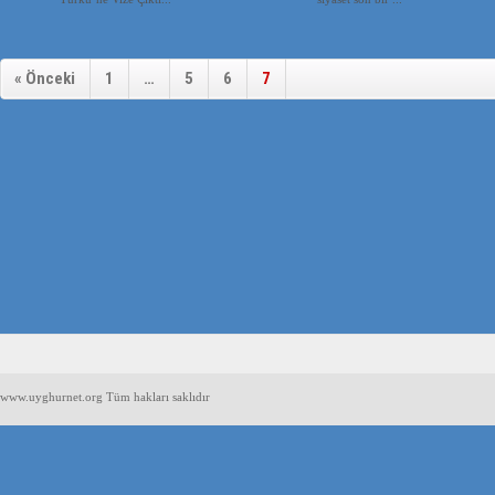
« Önceki
1
…
5
6
7
www.uyghurnet.org Tüm hakları saklıdır