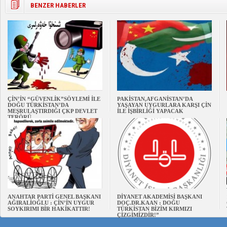
BENZER HABERLER
ÇİN’İN “GÜVENLİK”SÖYLEMİ İLE
PAKİSTAN,AFGANİSTAN’DA
DOĞU TÜRKİSTAN’DA
YAŞAYAN UYGURLARA KARŞI ÇİN
MEŞRULAŞTIRDIĞI ÇKP DEVLET
İLE İŞBİRLİĞİ YAPACAK
TERÖRÜ
ANAHTAR PARTİ GENEL BAŞKANI
DİYANET AKADEMİSİ BAŞKANI
AĞIRALİOĞLU : ÇİN’İN UYGUR
DOÇ.DR.KAAN : DOĞU
SOYKIRIMI BİR HAKİKATTIR!
TÜRKİSTAN BİZİM KIRMIZI
ÇİZGİMİZDİR!”