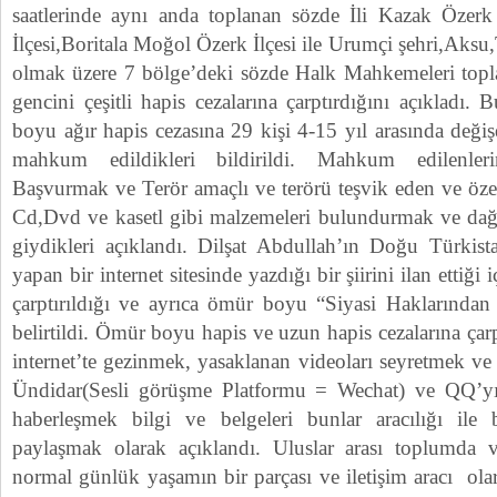
saatlerinde aynı anda toplanan sözde İli Kazak Özerk 
İlçesi,Boritala Moğol Özerk İlçesi ile Urumçi şehri,Aksu
olmak üzere 7 bölge’deki sözde Halk Mahkemeleri t
gencini çeşitli hapis cezalarına çarptırdığını açıkladı.
boyu ağır hapis cezasına 29 kişi 4-15 yıl arasında değişe
mahkum edildikleri bildirildi. Mahkum edilenler
Başvurmak ve Terör amaçlı ve terörü teşvik eden ve öze
Cd,Dvd ve kasetl gibi malzemeleri bulundurmak ve d
giydikleri açıklandı. Dilşat Abdullah’ın Doğu Türkist
yapan bir internet sitesinde yazdığı bir şiirini ilan ettiğ
çarptırıldığı ve ayrıca ömür boyu “Siyasi Haklarında
belirtildi. Ömür boyu hapis ve uzun hapis cezalarına çarpt
internet’te gezinmek, yasaklanan videoları seyretmek v
Ündidar(Sesli görüşme Platformu = Wechat) ve QQ’yı k
haberleşmek bilgi ve belgeleri bunlar aracılığı ile 
paylaşmak olarak açıklandı. Uluslar arası toplumd
normal günlük yaşamın bir parçası ve iletişim aracı ola