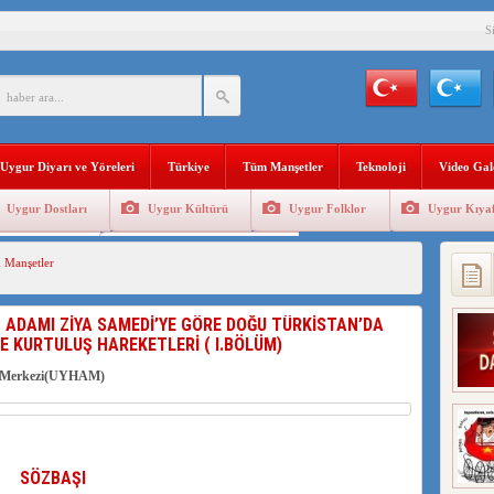
S
BAŞKANI AĞIRALİOĞLU : ÇİN’İN UYGUR SOYKIRIMI BİR HAKİKATTIR!
AN’DAKİ UYGULAMALARI SİSTEMATİK POSTMODERN BİR SOYKIRIMDIR!
AŞKANI DOÇ.DR.KAAN : DOĞU TÜRKİSTAN BİZİM KIRMIZI ÇİZGİMİZDİR!”
Uygur Diyarı ve Yöreleri
Türkiye
Tüm Manşetler
Teknoloji
Video Gal
 YARAMIZ : ÇİN İŞGALİNDEKİ DOĞU TÜRKİSTAN
Uygur Dostları
Uygur Kültürü
Uygur Folklor
Uygur Kıyaf
KALARINI ÖVEN DİYANET AKADEMİSİ BAŞKANI’NA TEPKİLER SÜRÜYOR
Geleneksel Tip
Uygur Geleneksel Sporlar
 Manşetler
İAMI MESAJİ : 05.07.2009 URUMÇİ ŞEHİTLERİNİ RAHMETLE ANIYORUZ
LÇİSİ JİANG’İN TRABZON ZİYARETİ
 ADAMI ZİYA SAMEDİ’YE GÖRE DOĞU TÜRKİSTAN’DA
VE KURTULUŞ HAREKETLERİ ( I.BÖLÜM)
 Merkezi(UYHAM)
SÖZBAŞI