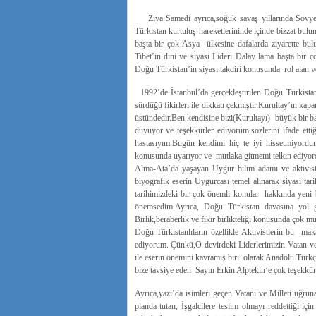
Ziya Samedi ayrıca,soğuk savaş yıllarında Sovyetle
Türkistan kurtuluş hareketlerininde içinde bizzat bul
başta bir çok Asya ülkesine dafalarda ziyarette bul
Tibet’in dini ve siyasi Lideri Dalay lama başta bir ç
Doğu Türkistan’in siyası takdiri konusunda rol alan ve
1992’de İstanbul’da gerçekleştirilen Doğu Türkistan 
sürdüğü fikirleri ile dikkatı çekmiştir.Kurultay’ın kapa
üstündedir.Ben kendisine bizi(Kurultayı) büyük bir ba
duyuyor ve teşekkürler ediyorum.sözlerini ifade et
hastasıyım.Bugün kendimi hiç te iyi hissetmiyordu
konusunda uyarıyor ve mutlaka gitmemi telkin ediyordu
Alma-Ata’da yaşayan Uygur bilim adamı ve aktivisti
biyografik eserin Uygurcası temel alınarak siyasi t
tarihimizdeki bir çok önemli konular hakkında yeni b
önemsedim.Ayrıca, Doğu Türkistan davasına yol g
Birlik,beraberlik ve fikir birlikteliği konusunda çok
Doğu Türkistanlıların özellikle Aktivistlerin bu ma
ediyorum. Çünkü,O devirdeki Liderlerimizin Vatan ve
ile eserin önemini kavramış biri olarak Anadolu Türkç
bize tavsiye eden Sayın Erkin Alptekin’e çok teşekkü
Ayrıca,yazı’da isimleri geçen Vatanı ve Milleti uğru
planda tutan, İşgalcilere teslim olmayı reddettiği i