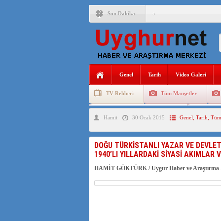
Son Dakika
ANAHTAR PARTİ GENEL 
ÇİN’İN DOĞU TÜRKİST
DİYANET AKADEMİSİ B
Genel
Tarih
Video Galeri
150 YILDIR KAYNAYAN
TV Rehberi
Tüm Manşetler
ÇİN’İN UYGUR POLİTİ
Uygurlarda Düğün ve Cenaze
Uygur 
Hamit
30 Ocak 2015
Genel
,
Tarih
,
Tüm
MHP’DEN URUMÇİ KATL
ÇİN’İN ANKARA BÜYÜKE
DOĞU TÜRKİSTANLI YAZAR VE DEVLET
1940’LI YILLARDAKİ SİYASİ AKIMLAR 
HAMİT GÖKTÜRK / Uygur Haber ve Araştırma