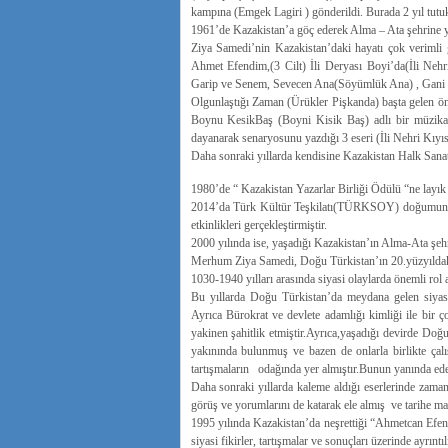
kampına (Emgek Lagiri ) gönderildi. Burada 2 yıl tutuk
1961’de Kazakistan’a göç ederek Alma – Ata şehrine ye
Ziya Samedi’nin Kazakistan’daki hayatı çok verimli g
Ahmet Efendim,(3 Cilt) İli Deryası Boyi’da(İli Nehr
Garip ve Senem, Sevecen Ana(Söyümlük Ana) , Gani B
Olgunlaştığı Zaman (Ürükler Pişkanda) başta gelen öne
Boynu KesikBaş (Boyni Kisik Baş) adlı bir müzikali 
dayanarak senaryosunu yazdığı 3 eseri (İli Nehri Kıyı
Daha sonraki yıllarda kendisine Kazakistan Halk Sanatç
1980’de “ Kazakistan Yazarlar Birliği Ödülü “ne layık
2014’da Türk Kültür Teşkilatı(TÜRKSOY) doğumunun
etkinlikleri gerçekleştirmiştir.
2000 yılında ise, yaşadığı Kazakistan’ın Alma-Ata şehri
Merhum Ziya Samedi, Doğu Türkistan’ın 20.yüzyıldaki s
1030-1940 yılları arasında siyasi olaylarda önemli rol 
Bu yıllarda Doğu Türkistan’da meydana gelen siyasi o
Ayrıca Bürokrat ve devlete adamlığı kimliği ile bir ç
yakinen şahitlik etmiştir.Ayrıca,yaşadığı devirde Doğ
yakınında bulunmuş ve bazen de onlarla birlikte çalı
tartışmaların odağında yer almıştır.Bunun yanında edebi
Daha sonraki yıllarda kaleme aldığı eserlerinde zaman
görüş ve yorumlarını de katarak ele almış ve tarihe mal
1995 yılında Kazakistan’da neşrettiği “Ahmetcan Efen
siyasi fikirler, tartışmalar ve sonuçları üzerinde ayrın