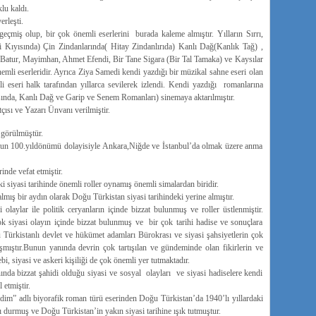
lu kaldı.
rleşti.
eçmiş olup, bir çok önemli eserlerini burada kaleme almıştır. Yılların Sırrı,
i Kıyısında) Çin Zindanlarında( Hitay Zindanlırıda) Kanlı Dağ(Kanlık Tağ) ,
atur, Mayimhan, Ahmet Efendi, Bir Tane Sigara (Bir Tal Tamaka) ve Kaysılar
mli eserleridir. Ayrıca Ziya Samedi kendi yazdığı bir müzikal sahne eseri olan
eseri halk tarafından yıllarca sevilerek izlendi. Kendi yazdığı romanlarına
sında, Kanlı Dağ ve Garip ve Senem Romanları) sinemaya aktarılmıştır.
ısı ve Yazarı Ünvanı verilmiştir.
 görülmüştür.
 100.yıldönümü dolayisiyle Ankara,Niğde ve İstanbul’da olmak üzere anma
nde vefat etmiştir.
iyasi tarihinde önemli roller oynamış önemli simalardan biridir.
almış bir aydın olarak Doğu Türkistan siyasi tarihindeki yerine almıştır.
laylar ile politik ceryanların içinde bizzat bulunmuş ve roller üstlenmiştir.
ok siyasi olayın içinde bizzat bulunmuş ve bir çok tarihi hadise ve sonuçlara
u Türkistanlı devlet ve hükümet adamları Bürokrası ve siyasi şahsiyetlerin çok
şmıştır.Bunun yanında devrin çok tartışılan ve gündeminde olan fikirlerin ve
, siyasi ve askeri kişiliği de çok önemli yer tutmaktadır.
ında bizzat şahidi olduğu siyasi ve sosyal olayları ve siyasi hadiselere kendi
 etmiştir.
dim” adlı biyorafik roman türü eserinden Doğu Türkistan’da 1940’lı yıllardaki
tılı durmuş ve Doğu Türkistan’in yakın siyasi tarihine ışık tutmuştur.