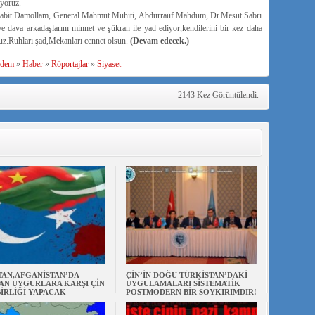
ıyoruz.
,Sabit Damollam, General Mahmut Muhiti, Abdurrauf Mahdum, Dr.Mesut Sabrı
ava arkadaşlarını minnet ve şükran ile yad ediyor,kendilerini bir kez daha
uz.Ruhları şad,Mekanları cennet olsun.
(Devam edecek.)
dem
»
Haber
»
Röportajlar
»
Siyaset
2143 Kez Görüntülendi.
TAN,AFGANİSTAN’DA
ÇİN’İN DOĞU TÜRKİSTAN’DAKİ
AN UYGURLARA KARŞI ÇİN
UYGULAMALARI SİSTEMATİK
BİRLİĞİ YAPACAK
POSTMODERN BİR SOYKIRIMDIR!