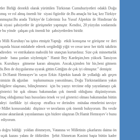
r Birliği destekli olarak yürütülen Türkistan Cumuhuriyetleri odaklı Doğu
unmuş ve rol almış önemli bir siyasi figürdür de.Bu amaçla bir kaç kez Türkiye
unmuştur.Bu arada Türkiye’de Liderimiz İsa Yusuf Alptekin ile Hindistan’da
ok siyasi şahsiyetler ile görüşmeler yapmıştır. Kendisi, 20.yüzyılın sonlarında
 bu yönde çalışan çok önemli bir şahsiyetlerden biridir.
Milli Kurultayı’na iştira etmiştir.Yaptığı etkili konuşma ve görüşme ve ileri
nışında bizzat müdahele ederek sergilediği yiğit ve cesur tavır her türlü takdirin
direden ve entrikaların mahsülü bir utançtan kurtardınız. Size çok minnettarlık
tiğimde bana şunları söylemiştir.” Hamit Bey Kardeşim,ben yüksek Tansiyon
m. Kurultaya gitmeme kararı almıştım. Ancak,içimden bir his,beni gitmem
.Ben de duygularıma uyarak gittim.Gittiğim de çok iyi olmuştur.” demiştir.
 Dr.Hamit Hemrayev’in sayın Erkin Alptekin kanalı ile yolladığı adı geçen
arihimizin ilk ağızdan toplumumuza yansıtılması, Doğu Türkistanlıların yakın
ilgilere ulaşması, bilinçlenmesi için bu yazıyı tercüme edip yayınlamayı çak
österici bir ışık olması bakımından çok önemli olduğunu düşünüyorum.
 muhtaç olduğumuz bazı hususlara örnek ve yol gösterici olması bakımından bütün
kaleyi özellikle iyi okuyup etraflıca ve derinden mütalaa etmelerini tavsiye
 Millet konusundaki düşünce ve tavırlarını çok önemli buluyorum. Bu vesile
esine aktarılarak yayınlanması için bizlere ulaştıran Dr.Hamit Hemrayev’e bunu
r ediyorum.
na doğru bildiği yoldan dönmeyen, Vatanına ve Milletinin çıkarlarını daima ön
çin uçak kazası yalanı ile öldürülen Şehit Ahmetcan Kasimi başta bütün kader