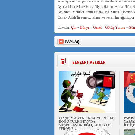
arkadaşlarını ve şehitlerimizi bir kez daha rahmetle an
Ayrıca,Liderlerimiz Hoca Niyaz Hacım, Alihan Töre
Baykuzu, Mehmet Emin Buğra, İsa Yusuf Alptekin ve d
Cenabi Allah’in sonsuz rahmet ve keremine uğurluyor
Etiketler:
Çin
»
Dünya
»
Genel
»
Görüş Yorum
»
Gün
BENZER HABERLER
ÇİN’İN “GÜVENLİK”SÖYLEMİ İLE
PAKİS
DOĞU TÜRKİSTAN’DA
YAŞAY
MEŞRULAŞTIRDIĞI ÇKP DEVLET
İLE İŞ
TERÖRÜ