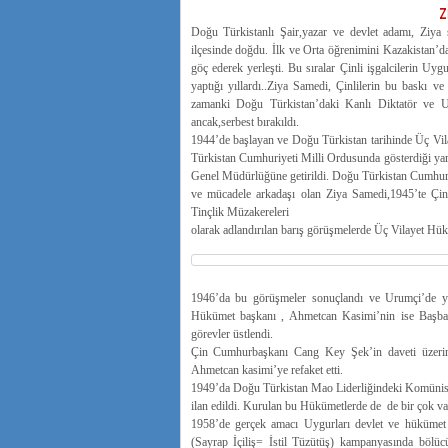
Z
Doğu Türkistanlı Şair,yazar ve devlet adamı, Ziya
ilçesinde doğdu. İlk ve Orta öğrenimini Kazakistan’da
göç ederek yerleşti. Bu sıralar Çinli işgalcilerin Uyg
yaptığı yıllardı..Ziya Samedi, Çinlilerin bu baskı ve
zamanki Doğu Türkistan’daki Kanlı Diktatör ve U
ancak,serbest bırakıldı.
1944’de başlayan ve Doğu Türkistan tarihinde Üç Vilaye
Türkistan Cumhuriyeti Milli Ordusunda gösterdiği yarar
Genel Müdürlüğüne getirildi. Doğu Türkistan Cumhuri
ve mücadele arkadaşı olan Ziya Samedi,1945’te Çi
Tinçlik Müzakereleri
olarak adlandırılan barış görüşmelerde Üç Vilayet Hükü
1946’da bu görüşmeler sonuçlandı ve Urumçi’de ye
Hükümet başkanı , Ahmetcan Kasimi’nin ise Başbak
görevler üstlendi.
Çin Cumhurbaşkanı Cang Key Şek’in daveti üzerin
Ahmetcan kasimi’ye refaket etti.
1949’da Doğu Türkistan Mao Liderliğindeki Komünist
ilan edildi. Kurulan bu Hükümetlerde de de bir çok vaz
1958’de gerçek amacı Uygurları devlet ve hükümet 
(Sayrap İçiliş= İstil Tüzütüş) kampanyasında bölücü