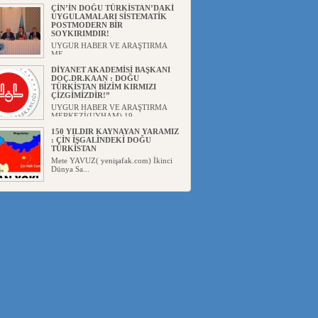
Başka...
ÇİN’İN DOĞU TÜRKİSTAN’DAKİ
UYGULAMALARI SİSTEMATİK
POSTMODERN BİR
SOYKIRIMDIR!
UYGUR HABER VE ARAŞTIRMA
ME...
DİYANET AKADEMİSİ BAŞKANI
DOÇ.DR.KAAN : DOĞU
TÜRKİSTAN BİZİM KIRMIZI
ÇİZGİMİZDİR!”
UYGUR HABER VE ARAŞTIRMA
MERKEZİ(UYHAM) 19...
150 YILDIR KAYNAYAN YARAMIZ
: ÇİN İŞGALİNDEKİ DOĞU
TÜRKİSTAN
Mete YAVUZ( yenişafak.com) İkinci
Dünya Sa...
ÇİN’İN UYGUR POLİTİKALARINI
ÖVEN DİYANET AKADEMİSİ
BAŞKANI’NA TEPKİLER
SÜRÜYOR
UYGUR HABER VE ARAŞTIRMA
MERKEZİ(UYHAM) Diyanet
Akademis...
MHP’DEN URUMÇİ KATLİAMI
MESAJİ : 05.07.2009 URUMÇİ
ŞEHİTLERİNİ RAHMETLE
ANIYORUZ
UYGUR HABER VE ARAŞTIRMA
MERKEZİ(UYHAM) Mill...
ÇİN’İN ANKARA BÜYÜKELÇİSİ