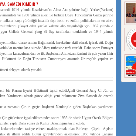
İYA SAMEDİ KİMDİR ?
 samedi 1914 yılında Kazakistan’ın Alma-Ata şehrine bağlı Yerket(Yarkent)
 tamamladı ve 1930 yılında ailesi ile birlikte Doğu Türkistan’ın Gulca şehrine
ur halkına karşı yürüttüğü insanlık dışı baskı ve zulüm politikalarının en zirve
 zulümlerini şikayet eden yazılar kaleme alıp yayınladığı için 1937 yılında o
ygur Celladı General Şeng Si Say tarafından tutuklandı ve 1944 yılında
t İnkilabı olarak anılan Bağımsızlık hareketine aktif olarak iştirak etti. Doğu
lılıklar üzerine kısa sürede Albay rütbesine terfi ettirildi. Daha sonra Emniyet
yeti’nin kuruculurandan ve ilk Başbakanı Ahmetcan Kasimi ile çok yakın fikir
n Hükümeti ile Doğu Türkistan Cumhuriyeti arasında Urumçi’de yapılan ve
meti delegesi olarak yer aldı.
ni bir Karma Eyalet Hükümeti teşkil edildi.Çinli General Jang Ci Jün’un
an Yardımcısı olarak görev aldığı yeni hükümette Ziya Samedi de önemli
e o zamanki Çin’in geçici başkenti Nanking’e giden Başbakan yardımcısı
 Çin güçlerince işgal edilmesinden sonra 1955’de sözde Uygur Özerk Bölgesi
ifeler yaptı. Daha sonra da Kültür Bakanlığına tayin edildi.
kadamelerinden tasfiye ederek uzaklaştırmak olan Binlerçe Çiçek Açılsın
lük ile itham edildi. Bütün görevlerinden azledilerek 1958 yılında Çalışma