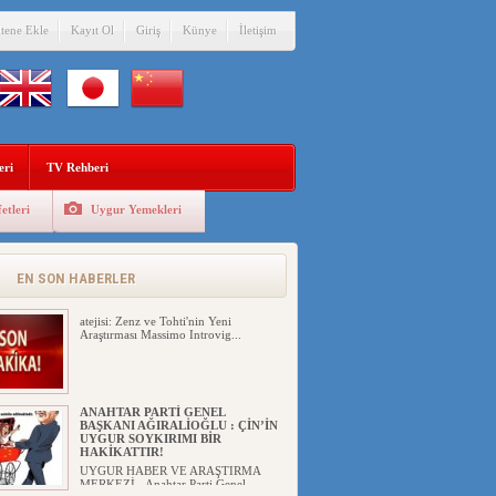
itene Ekle
Kayıt Ol
Giriş
Künye
İletişim
ÇİN’İN “GÜVENLİK”SÖYLEMİ İLE
DOĞU TÜRKİSTAN’DA
MEŞRULAŞTIRDIĞI ÇKP DEVLET
TERÖRÜ
eri
TV Rehberi
YILMAZ ER(habernida.com) Çin
yönetimi 4 Ağustos 2...
etleri
Uygur Yemekleri
PAKİSTAN,AFGANİSTAN’DA
YAŞAYAN UYGURLARA KARŞI
ÇİN İLE İŞBİRLİĞİ YAPACAK
UYGUR HABER VE ARAŞTIRMA
EN SON HABERLER
MERKEZİ(UYHAM) İşgalci Ç...
atejisi: Zenz ve Tohti'nin Yeni
Araştırması Massimo Introvig...
ANAHTAR PARTİ GENEL
BAŞKANI AĞIRALİOĞLU : ÇİN’İN
UYGUR SOYKIRIMI BİR
HAKİKATTIR!
UYGUR HABER VE ARAŞTIRMA
MERKEZİ Anahtar Parti Genel