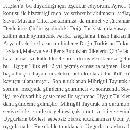
Kaplan’a bu duyarlılığı için teşekkür ediyorum. Ayrıca
konusu ile bizzat ilgilenen ve serbest bırakılmasını sağla
Sayın Mustafa Çiftci Bakanımıza da minnet ve şükranla
Devletimiz Çin’in işgalindeki Doğu Türkistan’da yaşayan
zulüm etnik ayırımcılık ve ırkı aşağılama insan hakları
Asya ülkelerine kaçan on binlerce Doğu Türkistan Tükün
Tayland,Malezya ve diğer sığındıkları ülkelerin Çin’e iad
karartılması ve katledilmelerini önlemiş ve ülkemize gelm
bu Uygur Türkleri 12 yıl geçmiş olmasına rağmen İkame
başta bir çok hayatı meseleleri hukuki olarak bir türlü 
kavuşturulamamıştır. Son tutuklanan Mihrigül Tayurak
sorunu medyada gündeme getirilmesi ve sonrasında Say
ilgi ve duyarlılık göstermesi ile sığınmacı Uygur Türkleri
daha gündeme gelmiştir. Mihrigül Tayurak’un durumunun
seviyesinde gündeme gelmesi çok umut verici ve sevind
Uygurların böylesi sebepsiz olarak tutuklanması Uzun yı
uygulamadır. Bu şekilde tutuklanan Uygurların aylarca ha