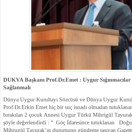
DUKVA Başkanı Prof.Dr.Emet : Uygur Sığınmacılar 
Sağlanmalı
Dünya Uygur Kurultayı Sözcüsü ve Dünya Uygur Kurult
Prof.Dr.Erkin Emet hiç bir suç isnadı olmadan tutuklanan
bırakılan 2 çocuk Annesi Uygur Türkü Mihrigül Tayurak 
şöyle değerlendirdi : ” Göç İdaresince tutuklanan Doğ
Mihrugül Tayurak’ın durumunu gündeme taşıyan Gazetec