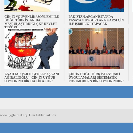
ÇİN’İN “GÜVENLİK”SÖYLEMİ İLE
PAKİSTAN,AFGANİSTAN’DA
DOĞU TÜRKİSTAN’DA
YAŞAYAN UYGURLARA KARŞI ÇİN
MEŞRULAŞTIRDIĞI ÇKP DEVLET
İLE İŞBİRLİĞİ YAPACAK
TERÖRÜ
ANAHTAR PARTİ GENEL BAŞKANI
ÇİN’İN DOĞU TÜRKİSTAN’DAKİ
AĞIRALİOĞLU : ÇİN’İN UYGUR
UYGULAMALARI SİSTEMATİK
SOYKIRIMI BİR HAKİKATTIR!
POSTMODERN BİR SOYKIRIMDIR!
www.uyghurnet.org Tüm hakları saklıdır