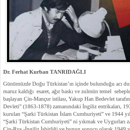
Dr. Ferhat Kurban TANRIDAĞLI
Günümüzde Doğu Türkistan’ın içinde bulunduğu acı du
maruz kaldığı esaret, ağır baskı ve zulmün temel sebeple
başlayan Çin-Mançur istilası, Yakup Han Bedevlet tarafı
Devleti” (1863-1878) zamanındaki İngiliz entrikaları, 1
kurulan “Şarki Türkistan İslam Cumhuriyeti” ve 1944 yıl
“Şarki Türkistan Cumhuriyeti” ni yıkmak ve Uygurları z
Çin-Rus -İngiliz İşbirliği ve bunun sonucu olarak 1949 