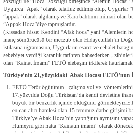
sözcüğü ile “Hoca” sözcüğü birleşince “Alemin Hocası” 
Uygurca “Apak” olarak telaffuz edilmiş olup, Uygurlar
“appak” olarak algılamış ve Kara bahtının mimari olan b
“Appak Hoca”diye tapmışlardır.
(Kıssadan hisse: Kendini “Afak hoca” yani “Alemlerin ho
inanç sömürücüsü bir meczub olan Hidayetullah’ın Doğu
istilasına uğramasına, Uygurların esaret ve cehalet batağ
sebebiyet verdiği karanlık tarihten bahsederken , zihinler
olan “Kainat İmamı” FETÖ elebaşını irkilerek hatırlamakt
Türkiye’nin 21,yüzyıldaki Abak Hocası FETÖ’nun İ
FETÖ Terör ögütünün çalışma yol ve yöntemlerini
17.yüzyılda Doğu Türkistan’da kendi devletine ihan
büyük bir benzerlik içinde olduğunu görmekteyiz.E
en can alıcı hamlesi olan 15 temmuz darbe girişimi b
Türkiye’ye Abak Hoca’nin yaptığının ayrnısını yapa
Humeyni gibi hatta “Kainatın imami” olarak dönecek