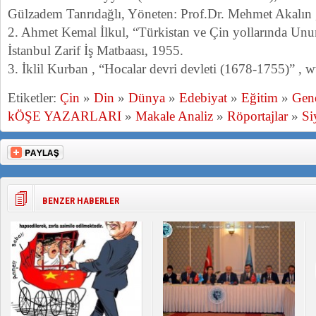
Gülzadem Tanrıdağlı, Yöneten: Prof.Dr. Mehmet Akalın ,
2. Ahmet Kemal İlkul, “Türkistan ve Çin yollarında Unu
İstanbul Zarif İş Matbaası, 1955.
3. İklil Kurban , “Hocalar devri devleti (1678-1755)” , 
Etiketler:
Çin
»
Din
»
Dünya
»
Edebiyat
»
Eğitim
»
Gen
kÖŞE YAZARLARI
»
Makale Analiz
»
Röportajlar
»
Si
BENZER HABERLER