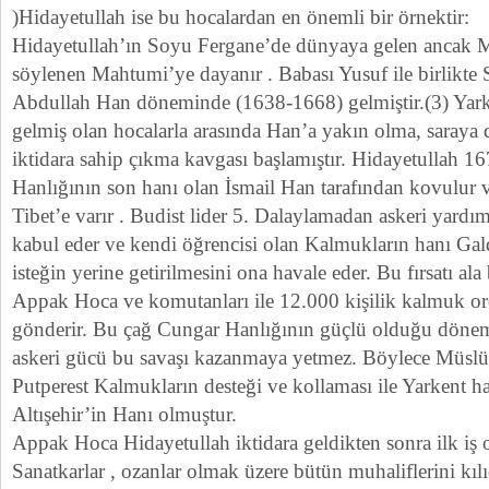
)Hidayetullah ise bu hocalardan en önemli bir örnektir:
Hidayetullah’ın Soyu Fergane’de dünyaya gelen ancak 
söylenen Mahtumi’ye dayanır . Babası Yusuf ile birlikte 
Abdullah Han döneminde (1638-1668) gelmiştir.(3) Yark
gelmiş olan hocalarla arasında Han’a yakın olma, saraya
iktidara sahip çıkma kavgası başlamıştır. Hidayetullah 16
Hanlığının son hanı olan İsmail Han tarafından kovulur 
Tibet’e varır . Budist lider 5. Dalaylamadan askeri yardım
kabul eder ve kendi öğrencisi olan Kalmukların hanı Ga
isteğin yerine getirilmesini ona havale eder. Bu fırsatı al
Appak Hoca ve komutanları ile 12.000 kişilik kalmuk o
gönderir. Bu çağ Cungar Hanlığının güçlü olduğu dönem
askeri gücü bu savaşı kazanmaya yetmez. Böylece Müsl
Putperest Kalmukların desteği ve kollaması ile Yarkent ha
Altışehir’in Hanı olmuştur.
Appak Hoca Hidayetullah iktidara geldikten sonra ilk iş o
Sanatkarlar , ozanlar olmak üzere bütün muhaliflerini kılıç