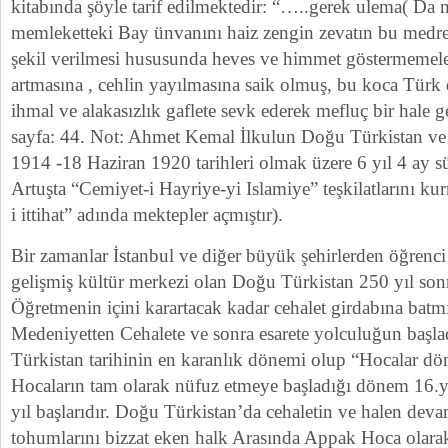
kitabında şöyle tarif edilmektedir: “…..gerek ulema( Da 
memleketteki Bay ünvanını haiz zengin zevatın bu medr
şekil verilmesi hususunda heves ve himmet göstermemel
artmasına , cehlin yayılmasına saik olmuş, bu koca Türk 
ihmal ve alakasızlık gaflete sevk ederek mefluç bir hale g
sayfa: 44. Not: Ahmet Kemal İlkulun Doğu Türkistan ve
1914 -18 Haziran 1920 tarihleri olmak üzere 6 yıl 4 ay 
Artuşta “Cemiyet-i Hayriye-yi Islamiye” teşkilatlarını k
i ittihat” adında mektepler açmıştır).
Bir zamanlar İstanbul ve diğer büyük şehirlerden öğrenc
gelişmiş kültür merkezi olan Doğu Türkistan 250 yıl sonr
Öğretmenin içini karartacak kadar cehalet girdabına batmı
Medeniyetten Cehalete ve sonra esarete yolculuğun baş
Türkistan tarihinin en karanlık dönemi olup “Hocalar d
Hocaların tam olarak nüfuz etmeye başladığı dönem 16.y
yıl başlarıdır. Doğu Türkistan’da cehaletin ve halen deva
tohumlarını bizzat eken halk Arasında Appak Hoca olarak