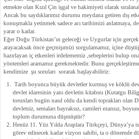
etmekte olan Kızıl Çin işgal ve hakimiyeti olarak sıralanab
Ancak bu saydıklarımız durumu meydana getiren dış etken
konuşmakla yetinmek sadece acı tarihimizi anlatmaya, d
yarar o kadar.
Eğer Doğu Türkistan’ın geleceği ve Uygurlar için gerçekt
arayacaksak önce geçmişımizi sorgulamamız, içine düş
hazırlayan iç etkenleri irdelememiz ,sebeplerini bulup o
yöntemleri aramamız gerekmektedir. Bunu gerçekleştirme
kendimize şu soruları sorarak başlayabiliriz:
Tarih boyunca büyük devletler kurmuş ve köklü devle
devlet idaresinin yanı devletin kitabını (Kutatgu Bili
torunları bugün nasıl oldu da kendi toprakları olan 
devletsiz, semaları bayraksız, camileri ezansız, boyun
toplum durumuna düşmüştür?
Henüz 11. Yüz Yılda Araplara Türkçeyi, Dünya’ya ise
görev edinecek kadar vizyon sahibi, ta o dönemde dü