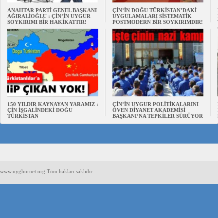
ANAHTAR PARTİ GENEL BAŞKANI
ÇİN’İN DOĞU TÜRKİSTAN’DAKİ
AĞIRALİOĞLU : ÇİN’İN UYGUR
UYGULAMALARI SİSTEMATİK
SOYKIRIMI BİR HAKİKATTIR!
POSTMODERN BİR SOYKIRIMDIR!
150 YILDIR KAYNAYAN YARAMIZ :
ÇİN’İN UYGUR POLİTİKALARINI
ÇİN İŞGALİNDEKİ DOĞU
ÖVEN DİYANET AKADEMİSİ
TÜRKİSTAN
BAŞKANI’NA TEPKİLER SÜRÜYOR
www.uyghurnet.org Tüm hakları saklıdır