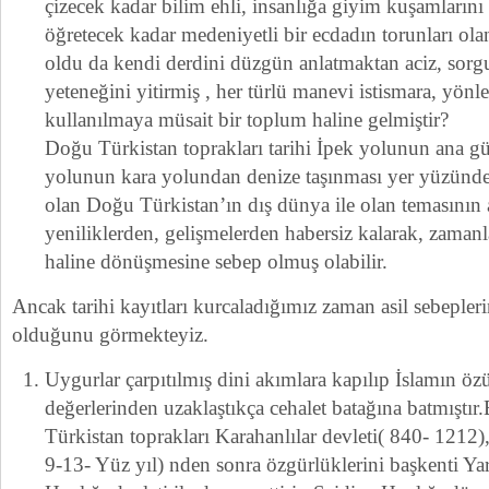
çizecek kadar bilim ehli, insanlığa giyim kuşamların
öğretecek kadar medeniyetli bir ecdadın torunları ol
oldu da kendi derdini düzgün anlatmaktan aciz, sorg
yeteneğini yitirmiş , her türlü manevi istismara, yönl
kullanılmaya müsait bir toplum haline gelmiştir?
Doğu Türkistan toprakları tarihi İpek yolunun ana g
yolunun kara yolundan denize taşınması yer yüzünde
olan Doğu Türkistan’ın dış dünya ile olan temasının
yeniliklerden, gelişmelerden habersiz kalarak, zamanl
haline dönüşmesine sebep olmuş olabilir.
Ancak tarihi kayıtları kurcaladığımız zaman asil sebepler
olduğunu görmekteyiz.
Uygurlar çarpıtılmış dini akımlara kapılıp İslamın öz
değerlerinden uzaklaştıkça cehalet batağına batmıştır
Türkistan toprakları Karahanlılar devleti( 840- 1212)
9-13- Yüz yıl) nden sonra özgürlüklerini başkenti Ya