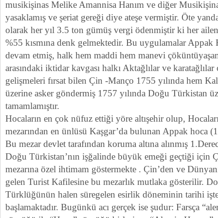
musikişinas Melike Amannisa Hanım ve diğer Musikişinasl
yasaklamış ve şeriat gereği diye ateşe vermiştir. Öte yan
olarak her yıl 3.5 ton gümüş vergi ödenmiştir ki her ailen
%55 kısmına denk gelmektedir. Bu uygulamalar Appak 
devam etmiş, halk hem maddi hem manevi çöküntüyaşamı
arasındaki iktidar kavgası halkı Aktağlılar ve karatağlıla
gelişmeleri fırsat bilen Çin -Manço 1755 yılında hem K
üzerine asker göndermiş 1757 yılında Doğu Türkistan üzer
tamamlamıştır.
Hocaların en çok nüfuz ettiği yöre altışehir olup, Hocalar
mezarından en ünlüsü Kaşgar’da bulunan Appak hoca (1
Bu mezar devlet tarafından koruma altına alınmış 1.Derec
Doğu Türkistan’nın işğalinde büyük emeği geçtiği için 
mezarına özel ihtimam göstermekte . Çin’den ve Dünyanı
gelen Turist Kafilesine bu mezarlık mutlaka gösterilir. D
Türklüğünün halen süregelen esirlik döneminin tarihi iş
başlamaktadır. Bugünkü acı gerçek ise şudur: Farsça “al