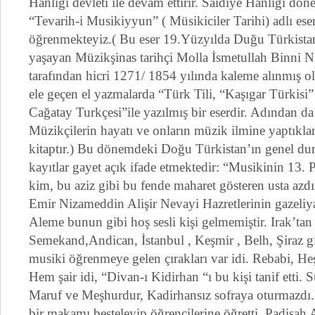
Hanlığı devleti ile devam ettirir. Saidiye Hanlığı d
“Tevarih-i Musikiyyun” ( Müsikiciler Tarihi) adlı ese
öğrenmekteyiz.( Bu eser 19.Yüzyılda Duğu Türkista
yaşayan Müzikşinas tarihçi Molla İsmetullah Binni
tarafından hicri 1271/ 1854 yılında kaleme alınmış 
ele geçen el yazmalarda “Türk Tili, “Kaşıgar Türkisi”
Cağatay Turkçesi”ile yazılmış bir eserdir. Adından da 
Müzikçilerin hayatı ve onların müzik ilmine yaptıklar
kitaptır.) Bu dönemdeki Doğu Türkistan’ın genel du
kayıtlar gayet açık ifade etmektedir: “Musikinin 13. 
kim, bu aziz gibi bu fende maharet gösteren usta azd
Emir Nizameddin Alişir Nevayi Hazretlerinin gazeliyat
Aleme bunun gibi hoş sesli kişi gelmemiştir. Irak’tan
Semekand,Andican, İstanbul , Keşmir , Belh, Şiraz gi
musiki öğrenmeye gelen çırakları var idi. Rebabi, Heşit
Hem şair idi, “Divan-ı Kidirhan “ı bu kişi tanif etti.
Maruf ve Meşhurdur, Kadirhansız sofraya oturmazdı
bir makamı besteleyip öğrencilerine öğretti. Padişah 