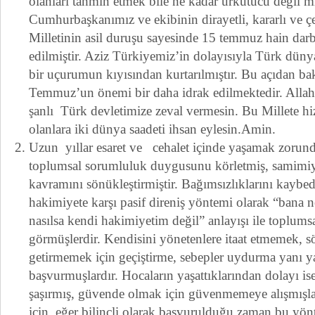
olanları tahmin etmek bile ne kadar ürkütücü değil 
Cumhurbaşkanımız ve ekibinin dirayetli, kararlı ve ç
Milletinin asil duruşu sayesinde 15 temmuz hain darbe
edilmiştir. Aziz Türkiyemiz’in dolayısıyla Türk düny
bir uçurumun kıyısından kurtarılmıştır. Bu açıdan ba
Temmuz’un önemi bir daha idrak edilmektedir. Allah 
şanlı Türk devletimize zeval vermesin. Bu Millete h
olanlara iki dünya saadeti ihsan eylesin.Amin.
Uzun yıllar esaret ve cehalet içinde yaşamak zorun
toplumsal sorumluluk duygusunu körletmiş, samimiye
kavramını sönükleştirmiştir. Bağımsızlıklarını kayb
hakimiyete karşı pasif direniş yöntemi olarak “bana n
nasılsa kendi hakimiyetim değil” anlayışı ile toplum
görmüşlerdir. Kendisini yönetenlere itaat etmemek, s
getirmemek için geçiştirme, sebepler uydurma yanı 
başvurmuşlardır. Hocaların yaşattıklarından dolayı i
şaşırmış, güvende olmak için güvenmemeye alışmışla
için, eğer bilinçli olarak başvurulduğu zaman bu yö