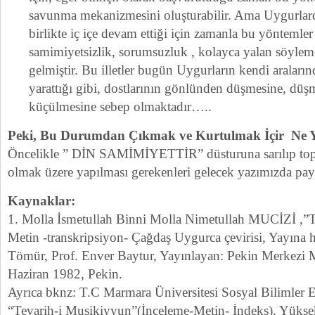
savunma mekanizmesini oluşturabilir. Ama Uygurlarda
birlikte iç içe devam ettiği için zamanla bu yöntemler
samimiyetsizlik, sorumsuzluk , kolayca yalan söyleme
gelmiştir. Bu illetler bugün Uygurların kendi araları
yarattığı gibi, dostlarının gönlünden düşmesine, dü
küçülmesine sebep olmaktadır…..
Peki, Bu Durumdan Çıkmak ve Kurtulmak İçir Ne Y
Öncelikle ” DİN SAMİMİYETTİR” düsturuna sarılıp topy
olmak üzere yapılması gerekenleri gelecek yazımızda pay
Kaynaklar:
1. Molla İsmetullah Binni Molla Nimetullah MUCİZİ ,”T
Metin -transkripsiyon- Çağdaş Uygurca çevirisi, Yayına h
Tömür, Prof. Enver Baytur, Yayınlayan: Pekin Merkezi Mi
Haziran 1982, Pekin.
Ayrıca bknz: T.C Marmara Üniversitesi Sosyal Bilimler 
“Tevarih-i Musikiyyun”(İnceleme-Metin- İndeks), Yüksek