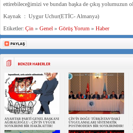
ettirebileceğimizi ve bundan başka de çıkış yolumuzun 
Kaynak : Uygur Uchur(ETİC- Almanya)
Etiketler:
Çin
»
Genel
»
Görüş Yorum
»
Haber
BENZER HABERLER
ANAHTAR PARTİ GENEL BAŞKANI
ÇİN’İN DOĞU TÜRKİSTAN’DAKİ
AĞIRALİOĞLU : ÇİN’İN UYGUR
UYGULAMALARI SİSTEMATİK
SOYKIRIMI BİR HAKİKATTIR!
POSTMODERN BİR SOYKIRIMDIR!