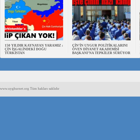
150 YILDIR KAYNAYAN YARAMIZ :
ÇİN’İN UYGUR POLİTİKALARINI
ÇİN İŞGALİNDEKİ DOĞU
ÖVEN DİYANET AKADEMİSİ
TÜRKİSTAN
BAŞKANI’NA TEPKİLER SÜRÜYOR
www.uyghurnet.org Tüm hakları saklıdır