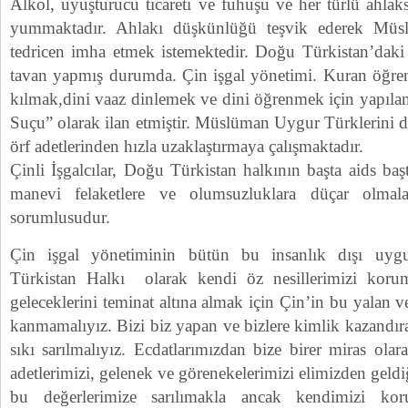
Alkol, uyuşturucu ticareti ve fuhuşu ve her türlü ahlaks
yummaktadır. Ahlakı düşkünlüğü teşvik ederek Müs
tedricen imha etmek istemektedir. Doğu Türkistan’daki 
tavan yapmış durumda. Çin işgal yönetimi. Kuran öğr
kılmak,dini vaaz dinlemek ve dini öğrenmek için yapılan 
Suçu” olarak ilan etmiştir. Müslüman Uygur Türklerini di
örf adetlerinden hızla uzaklaştırmaya çalışmaktadır.
Çinli İşgalcılar, Doğu Türkistan halkının başta aids b
manevi felaketlere ve olumsuzluklara düçar olmala
sorumlusudur.
Çin işgal yönetiminin bütün bu insanlık dışı uygu
Türkistan Halkı olarak kendi öz nesillerimizi kor
geleceklerini teminat altına almak için Çin’in bu yalan 
kanmamalıyız. Bizi biz yapan ve bizlere kimlik kazandır
sıkı sarılmalıyız. Ecdatlarımızdan bize birer miras olar
adetlerimizi, gelenek ve görenekelerimizi elimizden geld
bu değerlerimize sarılımakla ancak kendimizi ko