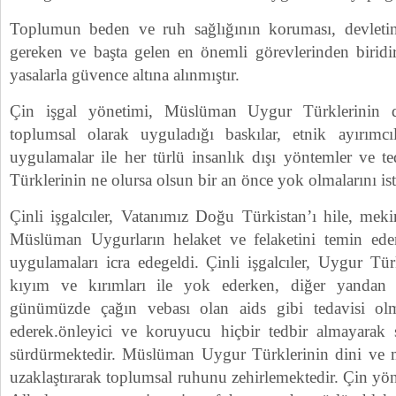
Toplumun beden ve ruh sağlığının koruması, devletin
gereken ve başta gelen en önemli görevlerinden birid
yasalarla güvence altına alınmıştır.
Çin işgal yönetimi, Müslüman Uygur Türklerinin d
toplumsal olarak uyguladığı baskılar, etnik ayırımcı
uygulamalar ile her türlü insanlık dışı yöntemler ve t
Türklerinin ne olursa olsun bir an önce yok olmalarını is
Çinli işgalcıler, Vatanımız Doğu Türkistan’ı hile, mekir
Müslüman Uygurların helaket ve felaketini temin eden
uygulamaları icra edegeldi. Çinli işgalcıler, Uygur Tü
kıyım ve kırımları ile yok ederken, diğer yandan 
günümüzde çağın vebası olan aids gibi tedavisi olm
ederek.önleyici ve koruyucu hiçbir tedbir almayarak 
sürdürmektedir. Müslüman Uygur Türklerinin dini ve mi
uzaklaştırarak toplumsal ruhunu zehirlemektedir. Çin y