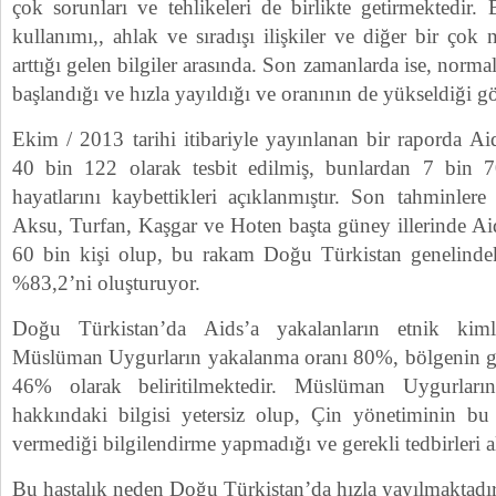
çok sorunları ve tehlikeleri de birlikte getirmektedir.
kullanımı,, ahlak ve sıradışı ilişkiler ve diğer bir çok
arttığı gelen bilgiler arasında. Son zamanlarda ise, norm
başlandığı ve hızla yayıldığı ve oranının de yükseldiği g
Ekim / 2013 tarihi itibariyle yayınlanan bir raporda Aid
40 bin 122 olarak tesbit edilmiş, bunlardan 7 bin 70
hayatlarını kaybettikleri açıklanmıştır. Son tahminler
Aksu, Turfan, Kaşgar ve Hoten başta güney illerinde Aid
60 bin kişi olup, bu rakam Doğu Türkistan genelindeki
%83,2’ni oluşturuyor.
Doğu Türkistan’da Aids’a yakalanların etnik kimli
Müslüman Uygurların yakalanma oranı 80%, bölgenin ge
46% olarak beliritilmektedir. Müslüman Uygurlar
hakkındaki bilgisi yetersiz olup, Çin yönetiminin b
vermediği bilgilendirme yapmadığı ve gerekli tedbirleri 
Bu hastalık neden Doğu Türkistan’da hızla yayılmaktadır