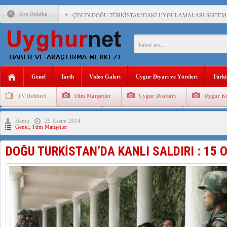
Son Dakika
ÇİN’İN DOĞU TÜRKİSTAN’DAKİ UYGULAMALARI SİSTEM
DİYANET AKADEMİSİ BAŞKANI DOÇ.DR.KAAN : DOĞU TÜR
150 YILDIR KAYNAYAN YARAMIZ : ÇİN İŞGALİNDEKİ DO
ÇİN’İN UYGUR POLİTİKALARINI ÖVEN DİYANET AKADEM
Genel
Tarih
Video Galeri
Uygur Diyarı ve Yöreleri
Türki
MHP’DEN URUMÇİ KATLİAMI MESAJİ : 05.07.2009 URUM
TV Rehberi
Tüm Manşetler
Uygur Dostları
Uygur Kü
ÇİN’İN ANKARA BÜYÜKELÇİSİ JİANG’İN TRABZON ZİYAR
Uygurlarda Düğün ve Cenaze
Uygur Geleneksel Tip
Uygur Gele
Hamit
29 Kasım 2014
İŞGALCİ ÇİN’DEN “FETİHLER SULTANI MEHMET”DİZİSİN
Genel
,
Tüm Manşetler
SAADET PARTİSİ İLÇE BAŞKANI : TEMMUZ AYI,DOĞU TÜR
DOĞU TÜRKİSTAN’DA KANLI SALDIRI : 15 
İŞGALCİ ÇİN,DOĞU TÜRKİSTAN’DA EN AZ 143 BİN UYGU