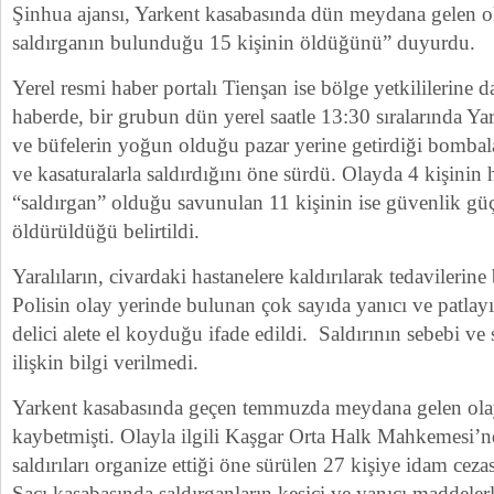
Şinhua ajansı, Yarkent kasabasında dün meydana gelen ol
saldırganın bulunduğu 15 kişinin öldüğünü” duyurdu.
Yerel resmi haber portalı Tienşan ise bölge yetkililerine 
haberde, bir grubun dün yerel saatle 13:30 sıralarında Ya
ve büfelerin yoğun olduğu pazar yerine getirdiği bombala
ve kasaturalarla saldırdığını öne sürdü. Olayda 4 kişinin 
“saldırgan” olduğu savunulan 11 kişinin ise güvenlik güç
öldürüldüğü belirtildi.
Yaralıların, civardaki hastanelere kaldırılarak tedavilerine
Polisin olay yerinde bulunan çok sayıda yanıcı ve patlayı
delici alete el koyduğu ifade edildi. Saldırının sebebi ve
ilişkin bilgi verilmedi.
Yarkent kasabasında geçen temmuzda meydana gelen olayl
kaybetmişti. Olayla ilgili Kaşgar Orta Halk Mahkemesi’
saldırıları organize ettiği öne sürülen 27 kişiye idam cezas
Şaçı kasabasında saldırganların kesici ve yanıcı maddelerl