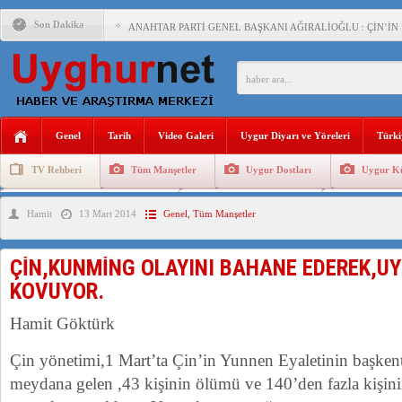
Son Dakika
ANAHTAR PARTİ GENEL BAŞKANI AĞIRALİOĞLU : ÇİN’İN
ÇİN’İN DOĞU TÜRKİSTAN’DAKİ UYGULAMALARI SİSTEM
DİYANET AKADEMİSİ BAŞKANI DOÇ.DR.KAAN : DOĞU TÜR
150 YILDIR KAYNAYAN YARAMIZ : ÇİN İŞGALİNDEKİ DO
Genel
Tarih
Video Galeri
Uygur Diyarı ve Yöreleri
Türki
ÇİN’İN UYGUR POLİTİKALARINI ÖVEN DİYANET AKADEM
TV Rehberi
Tüm Manşetler
Uygur Dostları
Uygur Kü
MHP’DEN URUMÇİ KATLİAMI MESAJİ : 05.07.2009 URUM
Uygurlarda Düğün ve Cenaze
Uygur Geleneksel Tip
Uygur Gele
Hamit
13 Mart 2014
Genel
,
Tüm Manşetler
ÇİN’İN ANKARA BÜYÜKELÇİSİ JİANG’İN TRABZON ZİYAR
İŞGALCİ ÇİN’DEN “FETİHLER SULTANI MEHMET”DİZİSİN
ÇİN,KUNMİNG OLAYINI BAHANE EDEREK,U
SAADET PARTİSİ İLÇE BAŞKANI : TEMMUZ AYI,DOĞU TÜR
KOVUYOR.
İŞGALCİ ÇİN,DOĞU TÜRKİSTAN’DA EN AZ 143 BİN UYGU
Hamit Göktürk
Çin yönetimi,1 Mart’ta Çin’in Yunnen Eyaletinin başkent
meydana gelen ,43 kişinin ölümü ve 140’den fazla kişini