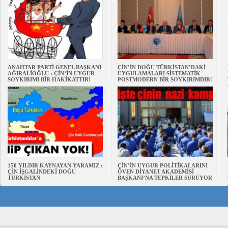
ANAHTAR PARTİ GENEL BAŞKANI
ÇİN’İN DOĞU TÜRKİSTAN’DAKİ
AĞIRALİOĞLU : ÇİN’İN UYGUR
UYGULAMALARI SİSTEMATİK
SOYKIRIMI BİR HAKİKATTIR!
POSTMODERN BİR SOYKIRIMDIR!
150 YILDIR KAYNAYAN YARAMIZ :
ÇİN’İN UYGUR POLİTİKALARINI
ÇİN İŞGALİNDEKİ DOĞU
ÖVEN DİYANET AKADEMİSİ
TÜRKİSTAN
BAŞKANI’NA TEPKİLER SÜRÜYOR