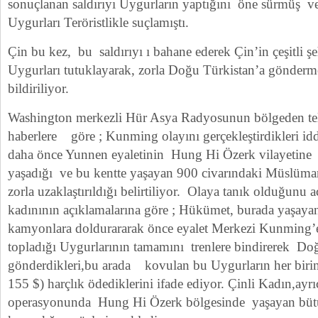
sonuçlanan saldırıyı Uygurların yaptığını öne sürmüş 
Uygurları Teröristlikle suçlamıştı.
Çin bu kez, bu saldırıyı ı bahane ederek Çin’in çeşitli ş
Uygurları tutuklayarak, zorla Doğu Türkistan’a gönderme
bildiriliyor.
Washington merkezli Hür Asya Radyosunun bölgeden tele
haberlere göre ; Kunming olayını gerçekleştirdikleri id
daha önce Yunnen eyaletinin Hung Hi Özerk vilayetine 
yaşadığı ve bu kentte yaşayan 900 civarındaki Müslüm
zorla uzaklaştırıldığı belirtiliyor. Olaya tanık olduğunu 
kadınının açıklamalarına göre ; Hükümet, burada yaşay
kamyonlara doldurararak önce eyalet Merkezi Kunming
topladığı Uygurlarının tamamını trenlere bindirerek Do
gönderdikleri,bu arada kovulan bu Uygurların her biri
155 $) harçlık ödediklerini ifade ediyor. Çinli Kadın,ay
operasyonunda Hung Hi Özerk bölgesinde yaşayan bü