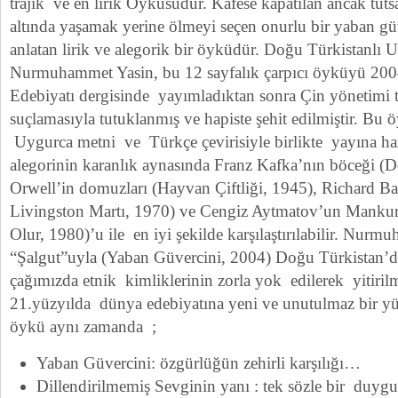
trajik ve en lirik Öyküsüdür.
Kafese kapatılan ancak tuts
altında yaşamak yerine ölmeyi seçen onurlu bir yaban gü
anlatan lirik ve alegorik bir öyküdür.
Doğu Türkistanlı Uy
Nurmuhammet Yasin, bu 12 sayfalık çarpıcı öyküyü 200
Edebiyatı dergisinde yayımladıktan sonra Çin yönetimi 
suçlamasıyla tutuklanmış ve hapiste şehit edilmiştir.
Bu ö
Uygurca metni ve Türkçe çevirisiyle birlikte yayına ha
alegorinin karanlık aynasında Franz Kafka’nın böceği 
Orwell’in domuzları (Hayvan Çiftliği, 1945), Richard Ba
Livingston Martı, 1970) ve Cengiz Aytmatov’un Mankur
Olur, 1980)’u ile en iyi şekilde karşılaştırılabilir. Nur
“Şalgut”uyla (Yaban Güvercini, 2004) Doğu Türkistan’
çağımızda etnik kimliklerinin zorla yok edilerek yitir
21.yüzyılda dünya edebiyatına yeni ve unutulmaz bir yü
öykü aynı zamanda ;
Yaban Güvercini: özgürlüğün zehirli karşılığı…
Dillendirilmemiş Sevginin yanı : tek sözle bir duyg