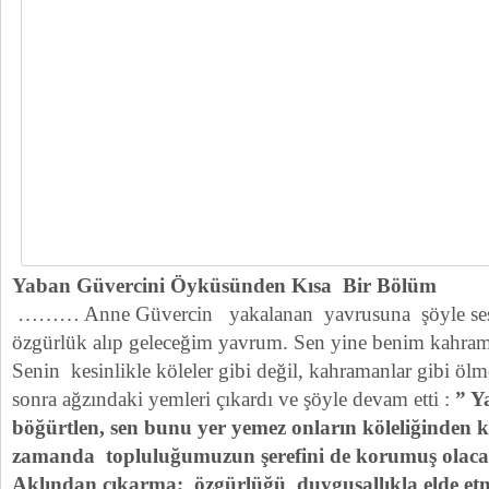
Yaban Güvercini Öyküsünden Kısa Bir Bölüm
……… Anne Güvercin yakalanan yavrusuna şöyle sesle
özgürlük alıp geleceğim yavrum. Sen yine benim kahra
Senin kesinlikle köleler gibi değil, kahramanlar gibi öl
sonra ağzındaki yemleri çıkardı ve şöyle devam etti :
” Y
böğürtlen, sen bunu yer yemez onların köleliğinden 
zamanda topluluğumuzun şerefini de korumuş olaca
Aklından çıkarma; özgürlüğü duygusallıkla elde 