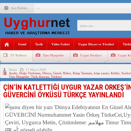
Son Dakika
ÇİN’İN “GÜVENLİK”SÖYLEMİ İLE DOĞU TÜRKİSTAN’DA 
PAKİSTAN,AFGANİSTAN’DA YAŞAYAN UYGURLARA KARŞI Ç
Genel
Tarih
Video Galeri
Uygur Diyarı ve Yöreleri
Türki
ANAHTAR PARTİ GENEL BAŞKANI AĞIRALİOĞLU : ÇİN’İN
TV Rehberi
Tüm Manşetler
Uygur Dostları
Uygur Kü
ÇİN’İN DOĞU TÜRKİSTAN’DAKİ UYGULAMALARI SİSTEM
Uygurlarda Düğün ve Cenaze
Uygur Geleneksel Tip
Uygur Gele
Hamit
17 Mayıs 2026
DİYANET AKADEMİSİ BAŞKANI DOÇ.DR.KAAN : DOĞU TÜR
Analiz
,
Doğu Türkistan
,
Dünya
,
Genel
,
Haber
,
Kitap Tanıtımı
,
köşe yazarı
,
Kültür
,
Soykır
Tüm Manşetler
,
Türk dünyası
,
Türkiye
150 YILDIR KAYNAYAN YARAMIZ : ÇİN İŞGALİNDEKİ DO
ÇİN’İN KATLETTİĞİ UYGUR YAZAR ÖRKEŞ’İ
ÇİN’İN UYGUR POLİTİKALARINI ÖVEN DİYANET AKADEM
GÜVERCİNİ ÖYKÜSÜ TÜRKÇE YAYINLANDI
MHP’DEN URUMÇİ KATLİAMI MESAJİ : 05.07.2009 URUM