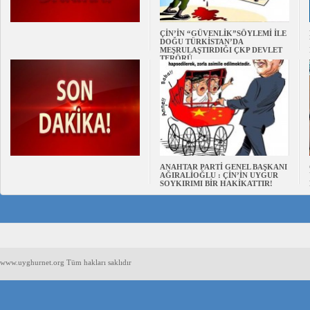
ÇİN’İN “GÜVENLİK”SÖYLEMİ İLE
DOĞU TÜRKİSTAN’DA
MEŞRULAŞTIRDIĞI ÇKP DEVLET
TERÖRÜ
ANAHTAR PARTİ GENEL BAŞKANI
AĞIRALİOĞLU : ÇİN’İN UYGUR
SOYKIRIMI BİR HAKİKATTIR!
www.uyghurnet.org Tüm hakları saklıdır