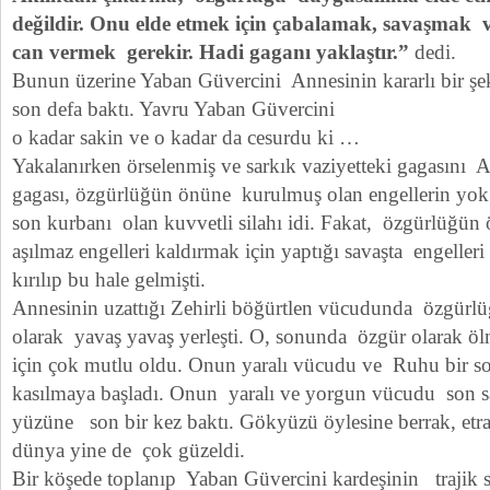
değildir. Onu elde etmek için çabalamak, savaşmak
can vermek gerekir. Hadi gaganı yaklaştır.”
dedi.
Bunun üzerine Yaban Güvercini Annesinin kararlı bir şek
son defa baktı. Yavru Yaban Güvercini
o kadar sakin ve o kadar da cesurdu ki …
Yakalanırken örselenmiş ve sarkık vaziyetteki gagasını 
gagası, özgürlüğün önüne kurulmuş olan engellerin yok
son kurbanı olan kuvvetli silahı idi. Fakat, özgürlüğü
aşılmaz engelleri kaldırmak için yaptığı savaşta engelle
kırılıp bu hale gelmişti.
Annesinin uzattığı Zehirli böğürtlen vücudunda özgürlü
olarak yavaş yavaş yerleşti. O, sonunda özgür olarak öl
için çok mutlu oldu. Onun yaralı vücudu ve Ruhu bir s
kasılmaya başladı. Onun yaralı ve yorgun vücudu son sa
yüzüne son bir kez baktı. Gökyüzü öylesine berrak, etraf
dünya yine de çok güzeldi.
Bir köşede toplanıp Yaban Güvercini kardeşinin trajik 