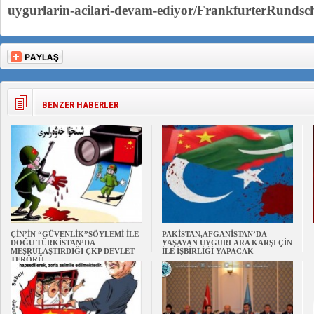
uygurlarin-acilari-devam-ediyor/FrankfurterRundsc
BENZER HABERLER
ÇİN’İN “GÜVENLİK”SÖYLEMİ İLE
PAKİSTAN,AFGANİSTAN’DA
DOĞU TÜRKİSTAN’DA
YAŞAYAN UYGURLARA KARŞI ÇİN
MEŞRULAŞTIRDIĞI ÇKP DEVLET
İLE İŞBİRLİĞİ YAPACAK
TERÖRÜ