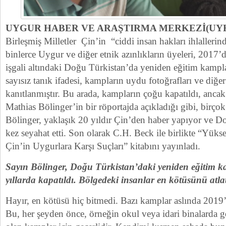
UYGUR HABER VE ARAŞTIRMA MERKEZİ(UY
Birleşmiş Milletler Çin’in “ciddi insan hakları ihlalleri
binlerce Uygur ve diğer etnik azınlıkların üyeleri, 2017
işgali altındaki Doğu Türkistan’da yeniden eğitim kampl
sayısız tanık ifadesi, kampların uydu fotoğrafları ve diğer 
kanıtlanmıştır. Bu arada, kampların çoğu kapatıldı, ancak
Mathias Bölinger’in bir röportajda açıkladığı gibi, birço
Bölinger, yaklaşık 20 yıldır Çin’den haber yapıyor ve D
kez seyahat etti. Son olarak C.H. Beck ile birlikte “Yük
Çin’in Uygurlara Karşı Suçları” kitabını yayınladı.
Sayın Bölinger, Doğu Türkistan’daki yeniden eğitim 
yıllarda kapatıldı. Bölgedeki insanlar en kötüsünü atla
Hayır, en kötüsü hiç bitmedi. Bazı kamplar aslında 2019’d
Bu, her şeyden önce, örneğin okul veya idari binalarda g