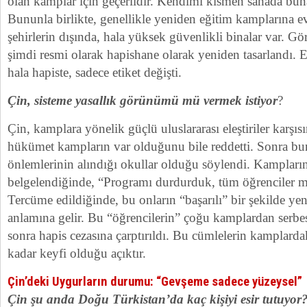
olan kamplar için geçerlidir. Kendimi kısmen sahada bun
Bununla birlikte, genellikle yeniden eğitim kamplarına e
şehirlerin dışında, hala yüksek güvenlikli binalar var. G
şimdi resmi olarak hapishane olarak yeniden tasarlandı. 
hala hapiste, sadece etiket değişti.
Çin, sisteme yasallık görünümü mü vermek istiyor
?
Çin, kamplara yönelik güçlü uluslararası eleştiriler karşısı
hükümet kampların var olduğunu bile reddetti. Sonra bun
önlemlerinin alındığı okullar olduğu söylendi. Kampları
belgelendiğinde, “Programı durdurduk, tüm öğrenciler m
Tercüme edildiğinde, bu onların “başarılı” bir şekilde yen
anlamına gelir. Bu “öğrencilerin” çoğu kamplardan serbes
sonra hapis cezasına çarptırıldı. Bu cümlelerin kamplardak
kadar keyfi olduğu açıktır.
Çin’deki Uygurların durumu: “Gevşeme sadece yüzeysel”
Çin şu anda Doğu Türkistan’da kaç kişiyi esir tutuyor