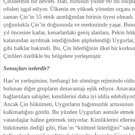
Çinlilerinin bir devleti. Han, nüfusun yüzde 90’ını oluş
ofisleri işgal ediyor. Ülkenin en yüksek yönetim organı 
zaman Çin’in 55 etnik azınlığından birinin üyesi olmadı
çoğunlukla Çin’in doğusunda ve merkezinde yaşar. Bunun
yıl öncesine kadar, kenarlardaki geniş alanlara, Pekin hü
kalanından ayrılmak istediğinden şüphelendiği Uygurlar, 
gibi halklar hakimdi. Bu, Çin liderliğinin ilkel bir kork
Çinlileri özellikle bu bölgelere yerleşmiştir.
Sonuçları nelerdir?
Han’ın yerleşimine, herhangi bir sömürge rejiminde oldu
bulunan diğer grupların dezavantajı eşlik ediyor. Anavat
bağlantılara sahipler, kendilerini daha iyi iddia edebiliyorl
Ancak Çin hükümeti, Uygurların bağımsızlık arzusunun b
kalkmadığını gördü. Bu yüzden Uygurları asimile etmek 
vatandaşlar haline getirmek istiyorlar. Kimliklerini ellerin
hükümetin dediği gibi, Han’ın “kültürel liderliğini” takip