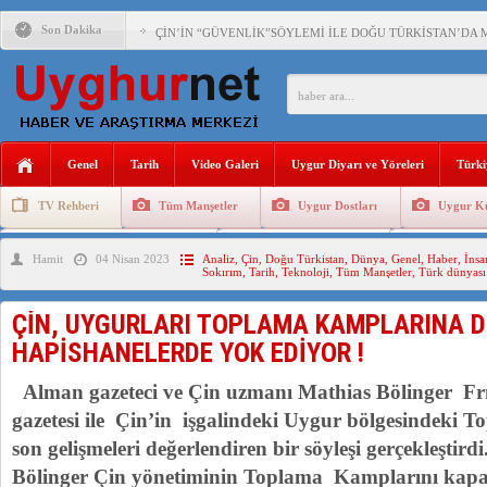
Son Dakika
ÇİN’İN “GÜVENLİK”SÖYLEMİ İLE DOĞU TÜRKİSTAN’DA 
PAKİSTAN,AFGANİSTAN’DA YAŞAYAN UYGURLARA KARŞI Ç
ANAHTAR PARTİ GENEL BAŞKANI AĞIRALİOĞLU : ÇİN’İN
Genel
Tarih
Video Galeri
Uygur Diyarı ve Yöreleri
Türki
ÇİN’İN DOĞU TÜRKİSTAN’DAKİ UYGULAMALARI SİSTEM
TV Rehberi
Tüm Manşetler
Uygur Dostları
Uygur Kü
DİYANET AKADEMİSİ BAŞKANI DOÇ.DR.KAAN : DOĞU TÜR
Uygurlarda Düğün ve Cenaze
Uygur Geleneksel Tip
Uygur Gele
Hamit
04 Nisan 2023
Analiz
,
Çin
,
Doğu Türkistan
,
Dünya
,
Genel
,
Haber
,
İnsa
150 YILDIR KAYNAYAN YARAMIZ : ÇİN İŞGALİNDEKİ DO
Sokırım
,
Tarih
,
Teknoloji
,
Tüm Manşetler
,
Türk dünyası
ÇİN’İN UYGUR POLİTİKALARINI ÖVEN DİYANET AKADEM
ÇİN, UYGURLARI TOPLAMA KAMPLARINA
MHP’DEN URUMÇİ KATLİAMI MESAJİ : 05.07.2009 URUM
HAPİSHANELERDE YOK EDİYOR !
ÇİN’İN ANKARA BÜYÜKELÇİSİ JİANG’İN TRABZON ZİYAR
Alman gazeteci ve Çin uzmanı Mathias Bölinger F
gazetesi ile Çin’in işgalindeki Uygur bölgesindeki T
son gelişmeleri değerlendiren bir söyleşi gerçekleştird
Bölinger Çin yönetiminin Toplama Kamplarını kapat