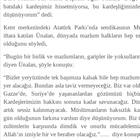
batıdaki kardeşimiz hissetmiyorsa, bu kardeşliğimizde
düşünüyorum” dedi.
Kent merkezindeki Atatürk Parkı’nda sendikasının M
iftara katılan Ünalan, dünyada mazlum halkların hep ez
olduğunu söyledi,
“Bugün bir birlik ve mazlumların, garipler ile yoksulla
diyen Ünalan, şöyle konuştu:
“Bizler yeryüzünde tek başımıza kalsak bile hep mazl
yer alacağız. Bundan asla taviz vermeyeceğiz. Biz var o
Gazze’de, Suriye’de yaşananlardan gözümüzü hiçbi
Kardeşlerimizin hakkını sonuna kadar savunacağız. D
artık sessiz kalınmayacak. Müslümanların haksızlık ka
gün olduğunun farkına varılsın diye düşünüyorum. Biz
zulümlerin karşısında dimdik ve onurlu mücadelemi
Allah’ın izniyle bir ve beraber olacağız.”….. diye konuş