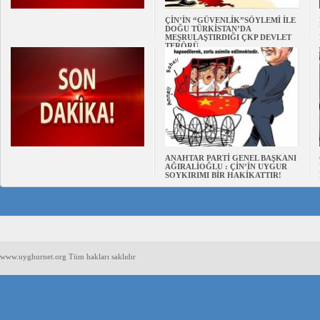
ÇİN’İN “GÜVENLİK”SÖYLEMİ İLE
DOĞU TÜRKİSTAN’DA
MEŞRULAŞTIRDIĞI ÇKP DEVLET
TERÖRÜ
ANAHTAR PARTİ GENEL BAŞKANI
AĞIRALİOĞLU : ÇİN’İN UYGUR
SOYKIRIMI BİR HAKİKATTIR!
www.uyghurnet.org Tüm hakları saklıdır