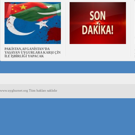
PAKİSTAN,AFGANİSTAN’DA
YAŞAYAN UYGURLARA KARŞI ÇİN
İLE İŞBİRLİĞİ YAPACAK
www.uyghurnet.org Tüm hakları saklıdır