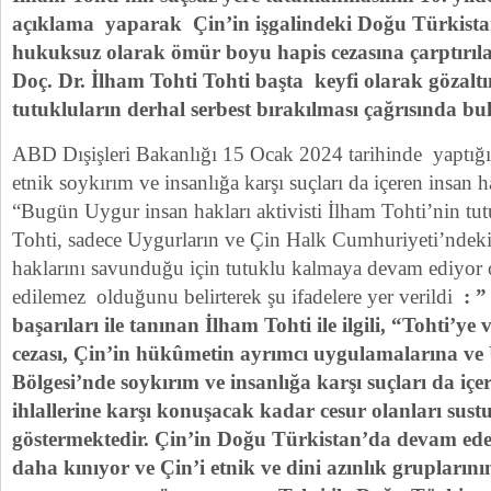
açıklama yaparak Çin’in işgalindeki Doğu Türkista
hukuksuz olarak ömür boyu hapis cezasına çarptırıl
Doç. Dr. İlham Tohti Tohti başta keyfi olarak gözal
tutukluların derhal serbest bırakılması çağrısında 
ABD Dışişleri Bakanlığı 15 Ocak 2024 tarihinde yaptığ
etnik soykırım ve insanlığa karşı suçları da içeren insan hak
“Bugün Uygur insan hakları aktivisti İlham Tohti’nin tut
Tohti, sadece Uygurların ve Çin Halk Cumhuriyeti’ndeki 
haklarını savunduğu için tutuklu kalmaya devam ediyor 
edilemez olduğunu belirterek şu ifadelere yer verildi
: ”
başarıları ile tanınan İlham Tohti ile ilgili, “Tohti’ye
cezası, Çin’in hükûmetin ayrımcı uygulamalarına v
Bölgesi’nde soykırım ve insanlığa karşı suçları da içe
ihlallerine karşı konuşacak kadar cesur olanları sus
göstermektedir. Çin’in Doğu Türkistan’da devam ed
daha kınıyor ve Çin’i etnik ve dini azınlık gruplarını