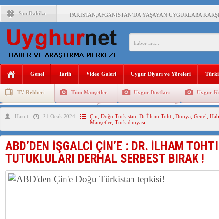
Son Dakika
PAKİSTAN,AFGANİSTAN’DA YAŞAYAN UYGURLARA KARŞI Ç
ANAHTAR PARTİ GENEL BAŞKANI AĞIRALİOĞLU : ÇİN’İN
ÇİN’İN DOĞU TÜRKİSTAN’DAKİ UYGULAMALARI SİSTEM
Genel
Tarih
Video Galeri
Uygur Diyarı ve Yöreleri
Türki
DİYANET AKADEMİSİ BAŞKANI DOÇ.DR.KAAN : DOĞU TÜR
TV Rehberi
Tüm Manşetler
Uygur Dostları
Uygur Kü
150 YILDIR KAYNAYAN YARAMIZ : ÇİN İŞGALİNDEKİ DO
Uygurlarda Düğün ve Cenaze
Uygur Geleneksel Tip
Uygur Gele
Hamit
21 Ocak 2024
Çin
,
Doğu Türkistan
,
Dr.İlham Tohti
,
Dünya
,
Genel
,
Hab
ÇİN’İN UYGUR POLİTİKALARINI ÖVEN DİYANET AKADEM
Manşetler
,
Türk dünyası
ABD’DEN İŞGALCİ ÇİN’E : DR. İLHAM TOHT
TUTUKLULARI DERHAL SERBEST BIRAK !