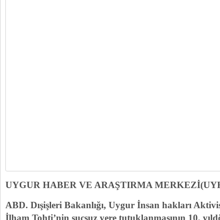
UYGUR HABER VE ARAŞTIRMA MERKEZİ(UY
ABD. Dışişleri Bakanlığı, Uygur İnsan hakları Aktiv
İlham Tohti’nin suçsuz yere tutuklanmasının 10. yı