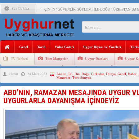
Son Dakika
ÇİN’İN “GÜVENLİK”SÖYLEMİ İLE DOĞU TÜRKİSTAN’DA 
PAKİSTAN,AFGANİSTAN’DA YAŞAYAN UYGURLARA KARŞI Ç
ANAHTAR PARTİ GENEL BAŞKANI AĞIRALİOĞLU : ÇİN’İN
Genel
Tarih
Video Galeri
Uygur Diyarı ve Yöreleri
Türki
ÇİN’İN DOĞU TÜRKİSTAN’DAKİ UYGULAMALARI SİSTEM
TV Rehberi
Tüm Manşetler
Uygur Dostları
Uygur Kü
DİYANET AKADEMİSİ BAŞKANI DOÇ.DR.KAAN : DOĞU TÜR
Uygurlarda Düğün ve Cenaze
Uygur Geleneksel Tip
Uygur Gele
Hamit
24 Mart 2023
Analiz
,
Çin
,
Din
,
Doğu Türkistan
,
Dünya
,
Genel
,
Haber
,
150 YILDIR KAYNAYAN YARAMIZ : ÇİN İŞGALİNDEKİ DO
Manşetler
,
Türk dünyası
ÇİN’İN UYGUR POLİTİKALARINI ÖVEN DİYANET AKADEM
ABD’NİN, RAMAZAN MESAJINDA UYGUR V
MHP’DEN URUMÇİ KATLİAMI MESAJİ : 05.07.2009 URUM
UYGURLARLA DAYANIŞMA İÇİNDEYİZ