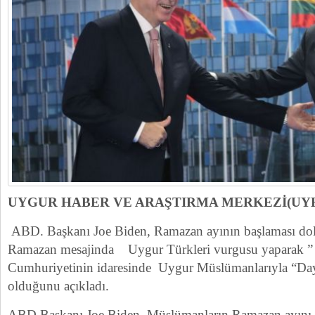
UYGUR HABER VE ARAŞTIRMA MERKEZİ(UY
ABD. Başkanı Joe Biden, Ramazan ayının başlaması dola
Ramazan mesajinda Uygur Türkleri vurgusu yaparak ”
Cumhuriyetinin idaresinde Uygur Müslümanlarıyla “Da
olduğunu açıkladı.
ABD Başkanı Joe Biden Müslümanların Ramazan ayını 