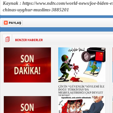
Kaynak : https://www.ndtv.com/world-news/joe-biden-exp
chinas-uyghur-muslims-3885201
BENZER HABERLER
ÇİN’İN “GÜVENLİK”SÖYLEMİ İLE
DOĞU TÜRKİSTAN’DA
MEŞRULAŞTIRDIĞI ÇKP DEVLET
TERÖRÜ