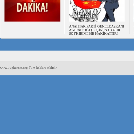
ANAHTAR PARTİ GENEL BAŞKANI
AĞIRALİOĞLU : ÇİN’İN UYGUR
SOYKIRIMI BİR HAKİKATTIR!
www.uyghurnet.org Tüm hakları saklıdır