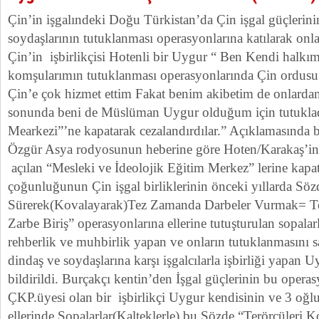
Çin’in işgalındeki Doğu Türkistan’da Çin işgal güçlerini
soydaşlarının tutuklanması operasyonlarına katılarak onl
Çin’in işbirlikçisi Hotenli bir Uygur “ Ben Kendi halkı
komşularımın tutuklanması operasyonlarında Çin ordusu i
Çin’e çok hizmet ettim Fakat benim akibetim de onlardan
sonunda beni de Müslüman Uygur olduğum için tutukladı
Mearkezi”’ne kapatarak cezalandırdılar.” Açıklamasında 
Özgür Asya rodyosunun heberine göre Hoten/Karakaş’in
açılan “Mesleki ve İdeolojik Eğitim Merkez” lerine kapat
çoğunluğunun Çin işgal birliklerinin önceki yıllarda Sözd
Sürerek(Kovalayarak)Tez Zamanda Darbeler Vurmak= Ter
Zarbe Biriş” operasyonlarına ellerine tutuşturulan sopalarl
rehberlik ve muhbirlik yapan ve onların tutuklanmasını 
dindaş ve soydaşlarına karşı işgalcılarla işbirliği yapan 
bildirildi. Burçakçı kentin’den İşgal güçlerinin bu operas
ÇKP.üyesi olan bir işbirlikçi Uygur kendisinin ve 3 oğl
ellerinde Sopalarlar(Kalteklerle) bu Sözde “Terörcüler