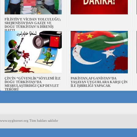
FİLİSTİN’E VİCDAN YOLCULUĞU;
SREBENİSTA’DAN GAZZE VE
DOĞU TÜRKİSTAN’A DİRENİŞ
HATTI
ÇİN’İN “GÜVENLİK”SÖYLEMİ İLE
PAKİSTAN,AFGANİSTAN’DA
DOĞU TÜRKİSTAN’DA
YAŞAYAN UYGURLARA KARŞI ÇİN
MEŞRULAŞTIRDIĞI ÇKP DEVLET
İLE İŞBİRLİĞİ YAPACAK
TERÖRÜ
www.uyghurnet.org Tüm hakları saklıdır