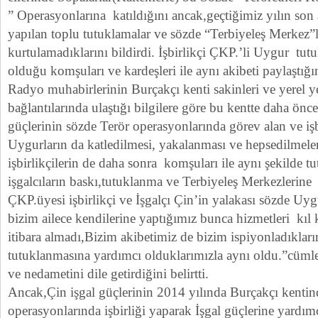
” Operasyonlarına katıldığını ancak,geçtiğimiz yılın son
yapılan toplu tutuklamalar ve sözde “Terbiyeleş Merkez”
kurtulamadıklarını bildirdi. İşbirlikçi ÇKP.’li Uygur tu
olduğu komşuları ve kardeşleri ile aynı akibeti paylaştığını
Radyo muhabirlerinin Burçakçı kenti sakinleri ve yerel yetk
bağlantılarında ulaştığı bilgilere göre bu kentte daha önce
güçlerinin sözde Terör operasyonlarında görev alan ve işb
Uygurların da katledilmesi, yakalanması ve hepsedilmeler
işbirlikçilerin de daha sonra komşuları ile aynı şekilde tu
işgalcıların baskı,tutuklanma ve Terbiyeleş Merkezlerine at
ÇKP.üyesi işbirlikçi ve İşgalçı Çin’in yalakası sözde U
bizim ailece kendilerine yaptığımız bunca hizmetleri kıl 
itibara almadı,Bizim akibetimiz de bizim ispiyonladıkla
tutuklanmasına yardımcı olduklarımızla aynı oldu.”cümle
ve nedametini dile getirdiğini belirtti.
Ancak,Çin işgal güçlerinin 2014 yılında Burçakçı kentin
operasyonlarında işbirliği yaparak İşgal güçlerine yardı