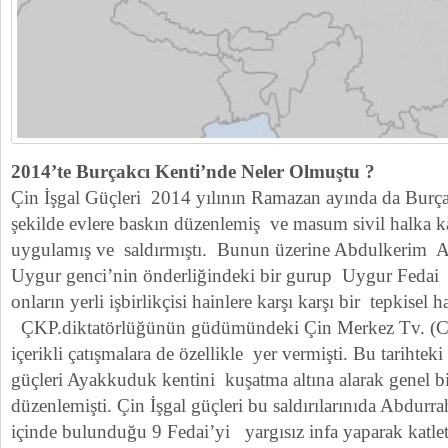
2014’te Burçakcı Kenti’nde Neler Olmuştu ?
Çin İşgal Güçleri 2014 yılının Ramazan ayında da Burça
şekilde evlere baskın düzenlemiş ve masum sivil halka k
uygulamış ve saldırmıştı. Bunun üzerine Abdulkerim 
Uygur genci’nin önderliğindeki bir gurup Uygur Fedai Çi
onların yerli işbirlikçisi hainlere karşı karşı bir tepkisel 
ÇKP.diktatörlüğünün güdümündeki Çin Merkez Tv. (
içerikli çatışmalara de özellikle yer vermişti. Bu tarihteki
güçleri Ayakkuduk kentini kuşatma altına alarak genel b
düzenlemişti. Çin İşgal güçleri bu saldırılarınıda Abdu
içinde bulunduğu 9 Fedai’yi yargısız infa yaparak katletm