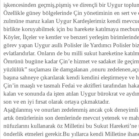
işkencesinden geçmiş,pişmiş ve dirençli bir Uygur toplu
Özellikle güney bölgelerinde Çin yönetiminin en sert ve 
zulmüne maruz kalan Uygur Kardeşlerimiz kendi mevcudiy
birlikte koruyabilmek için bu harekete katılmaya mecburd
Köyler, İlçeler ve kentler ve benzeri yerleşim birimlerin
görev yapan Uygur asıllı Polisler ile Yardımcı Polisler b
evlatlarıdırlar. Onların de bu milli sukut hareketine katılm
Ömrünü bugüne kadar Çin’e hizmet ve sadaket ile geçir
yüzlülük” suçlaması ile damgalanan ,onuru zedelenen,açık
başına sahneye çıkarılarak kendi kendini eleştirmeye ve h
Çin’in maaşlı ve tasmalı Fedai ve aktifleri tarafından hak
kalan ve sonunda da işten atılan Uygur bürokrat ve aydınl
son ve en iyi fırsat olarak ortaya çıkmaktadır.
Aşağılanmış ve onurları zedelenmiş ancak çok deneyimli
artık ömürlerinin son demlerinde mevcut yetenek ve mahar
nüfuzlarını kullanarak öz Milletini bu Sukut Hareketi’ne 
önderlik etmeleri gerekir.Bu yıllarca kendi Milletine iha