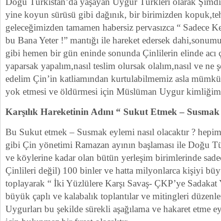
Doğu Türkistan’da yaşayan Uygur Türkleri olarak Şimdi
yine koyun sürüsü gibi dağınık, bir birimizden kopuk,teh
geleceğimizden tamamen habersiz pervasızca “ Sadece K
bu Bana Yeter !” mantığı ile hareket edersek dahi,sonum
gibi hemen bir gün eninde sonunda Çinlilerin elinde acı 
yaparsak yapalım,nasıl teslim olursak olalım,nasıl ve ne ş
edelim Çin’in katliamından kurtulabilmemiz asla mümkün 
yok etmesi ve öldürmesi için Müslüman Uygur kimliğimiz 
Karşılık Hareketinin Adını “ Sukut Etmek – Susmak
Bu Sukut etmek – Susmak eylemi nasıl olacaktır ? hepim
gibi Çin yönetimi Ramazan ayının başlaması ile Doğu Tür
ve köylerine kadar olan bütün yerleşim birimlerinde sade
Çinlileri değil) 100 binler ve hatta milyonlarca kişiyi b
toplayarak “ İki Yüzlülere Karşı Savaş- ÇKP’ye Sadakat 
büyük çaplı ve kalabalık toplantılar ve mitingleri düzenle
Uygurları bu şekilde sürekli aşağılama ve hakaret etme 