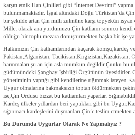
karşıtı etnik Han Çinlileri gibi “İnternet Devrimi” yapma
bulunmamaktadır. İşgal altındaki Doğu Türkistan’da Çi
bir şekilde artan Çin milli zulmüne karşı topyekün isya
Millet olarak ana yurdumuzu Çin katliamı sonucu kendi
olduğu bir toplu mezara dönüştürmekten başka bir işe ya
Halkımızın Çin katliamlarından kaçarak komşu,kardeş ve 
Pakistan,Afganistan, Tacikistan,Kırgizistan,Kazakistan, 
barınmaları şu an için asla mümkün değildir.Çünkü bu ü
güdümündeki Şanghay İşbirliği Örgütünün üyesidirler. Ge
yönetiminin yaptığı gibi kendilerine sığınmak isteyen Ka
Uygur olmalarına bakmaksızın toptan öldürmekten çeki
ise,Çin Ordusu bizzat bu katliamları yaparlar. Sığınabildi
Kardeş ülkeler yıllardan beri yaptıkları gibi bu Uygur,K
sığınmacı kardeşlerini düşmanları Çin’e teslim etmekten 
Bu Durumda Uygurlar Olarak Ne Yapmalıyız ?