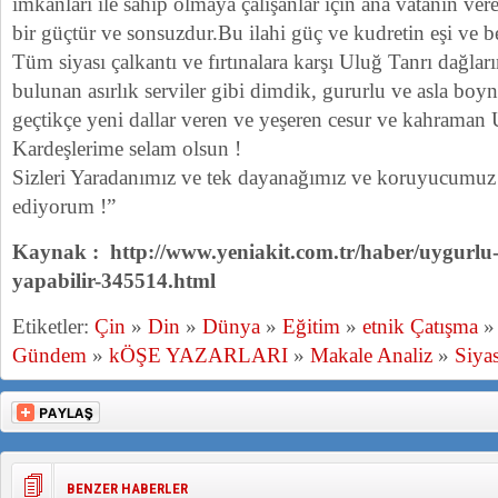
imkanları ile sahip olmaya çalışanlar için ana vatanın ver
bir güçtür ve sonsuzdur.Bu ilahi güç ve kudretin eşi ve be
Tüm siyası çalkantı ve fırtınalara karşı Uluğ Tanrı dağlar
bulunan asırlık serviler gibi dimdik, gururlu ve asla 
geçtikçe yeni dallar veren ve yeşeren cesur ve kahrama
Kardeşlerime selam olsun !
Sizleri Yaradanımız ve tek dayanağımız ve koruyucumuz
ediyorum !”
Kaynak : http://www.yeniakit.com.tr/haber/uygurlu-t
yapabilir-345514.html
Etiketler:
Çin
»
Din
»
Dünya
»
Eğitim
»
etnik Çatışma
Gündem
»
kÖŞE YAZARLARI
»
Makale Analiz
»
Siyas
BENZER HABERLER