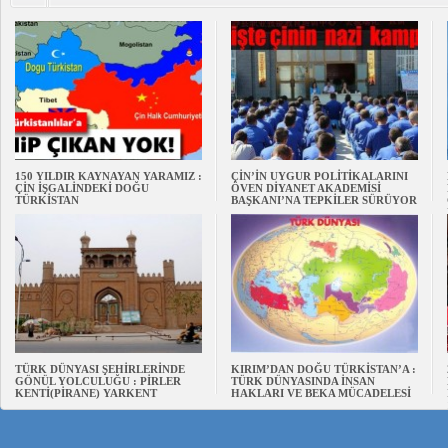
150 YILDIR KAYNAYAN YARAMIZ :
ÇİN’İN UYGUR POLİTİKALARINI
ÇİN İŞGALİNDEKİ DOĞU
ÖVEN DİYANET AKADEMİSİ
TÜRKİSTAN
BAŞKANI’NA TEPKİLER SÜRÜYOR
TÜRK DÜNYASI ŞEHİRLERİNDE
KIRIM’DAN DOĞU TÜRKİSTAN’A :
GÖNÜL YOLCULUĞU : PİRLER
TÜRK DÜNYASINDA İNSAN
KENTİ(PİRANE) YARKENT
HAKLARI VE BEKA MÜCADELESİ