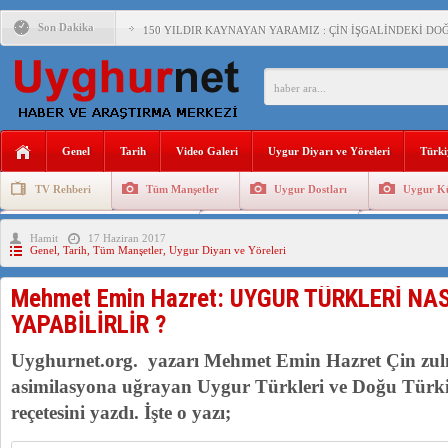
Son Dakika
150 YILDIR KAYNAYAN YARAMIZ : ÇİN İŞGALİNDEKİ DO
ÇİN’İN UYGUR POLİTİKALARINI ÖVEN DİYANET AKADEM
MHP’DEN URUMÇİ KATLİAMI MESAJİ : 05.07.2009 URUM
ÇİN’İN ANKARA BÜYÜKELÇİSİ JİANG’İN TRABZON ZİYAR
Genel
Tarih
Video Galeri
Uygur Diyarı ve Yöreleri
Türki
İŞGALCİ ÇİN’DEN “FETİHLER SULTANI MEHMET”DİZİSİN
TV Rehberi
Tüm Manşetler
Uygur Dostları
Uygur Kü
SAADET PARTİSİ İLÇE BAŞKANI : TEMMUZ AYI,DOĞU TÜR
Uygurlarda Düğün ve Cenaze
Uygur Geleneksel Tip
Uygur Gele
Hamit
17 Haziran 2017
İŞGALCİ ÇİN,DOĞU TÜRKİSTAN’DA EN AZ 143 BİN UYGU
Genel
,
Tarih
,
Tüm Manşetler
,
Uygur Diyarı ve Yöreleri
Mehmet Emin Hazret: UYGUR TÜRKLERİ NA
AZİZANA KAŞGAR : IŞIKLAR ALTINDA BİR VİTRİN Mİ, S
YAPABİLİRLİR ?
Uyghurnet.org. yazarı Mehmet Emin Hazret Çin zulm
asimilasyona uğrayan Uygur Türkleri ve Doğu Türk
reçetesini yazdı. İşte o yazı;