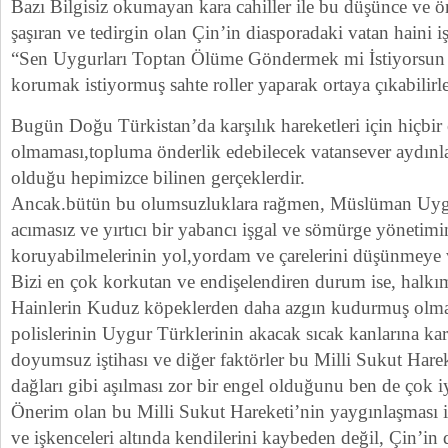
Bazı Bilgisiz okumayan kara cahiller ile bu düşünce ve ö
şaşıran ve tedirgin olan Çin’in diasporadaki vatan haini iş
“Sen Uygurları Toptan Ölüme Göndermek mi İstiyorsun 
korumak istiyormuş sahte roller yaparak ortaya çıkabilirle
Bugün Doğu Türkistan’da karşılık hareketleri için hiçbi
olmaması,topluma önderlik edebilecek vatansever aydınl
olduğu hepimizce bilinen gerçeklerdir.
Ancak.bütün bu olumsuzluklara rağmen, Müslüman Uygu
acımasız ve yırtıcı bir yabancı işgal ve sömürge yönetimi
koruyabilmelerinin yol,yordam ve çarelerini düşünmeye
Bizi en çok korkutan ve endişelendiren durum ise, halkım
Hainlerin Kuduz köpeklerden daha azgın kudurmuş olması
polislerinin Uygur Türklerinin akacak sıcak kanlarına karş
doyumsuz iştihası ve diğer faktörler bu Milli Sukut Har
dağları gibi aşılması zor bir engel olduğunu ben de çok i
Önerim olan bu Milli Sukut Hareketi’nin yaygınlaşması i
ve işkenceleri altında kendilerini kaybeden değil, Çin’i