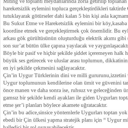
Miting ve toplantı meydanlarında zorla getirilip toplanan
hareketsizlik eylemini topluca gerçekleştirdikleri taktirde 
tutuklayarak götürseler dahi kalan 5 bin kişi asla kaçmam
Bu Sukut Etme ve Hareketsizlik eylemini bir köy,kasaba 
koordine etmek ve gerçekleştirmek çok önemlidir. Bu ey
arkası gök gürültüsünün oluşturduğu elektrik akımı gibi
son sur’at bütün ülke çapına yayılacak ve yaygınlaşacaktı
Böyle bir pasif ve hiçbir şekilde şiddet içeremeyen halk 
büyük ses getirecek ve uluslar arası toplumun, dikkatini
en iyi şekilde çekmesini sağlayacaktır.
Çin’in Uygur Türklerinin dini ve milli gururunu,izzetini 
Uygur toplumunun kendilerine olan ümit ve güvenini t
önce manen ve daha sonra ise, ruhsuz ve geleceğinden 
gamsız bir şekilde kendi ayakları ile giden Uygurları to
etme şer’i planları böylece akamete uğratacaktır.
Çin’in bu adice,sinsice yöntemlerle Uygurları toptan yo
ebedi bir Çin ülkesi yapma stratejik planı için “ Uygur m
halledici bir rol oynayabilecektir.