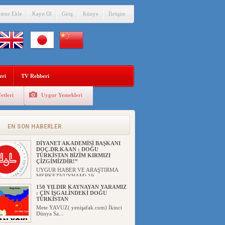
itene Ekle
Kayıt Ol
Giriş
Künye
İletişim
eri
TV Rehberi
etleri
Uygur Yemekleri
EN SON HABERLER
DİYANET AKADEMİSİ BAŞKANI
DOÇ.DR.KAAN : DOĞU
TÜRKİSTAN BİZİM KIRMIZI
ÇİZGİMİZDİR!”
UYGUR HABER VE ARAŞTIRMA
MERKEZİ(UYHAM) 19...
150 YILDIR KAYNAYAN YARAMIZ
: ÇİN İŞGALİNDEKİ DOĞU
TÜRKİSTAN
Mete YAVUZ( yenişafak.com) İkinci
Dünya Sa...