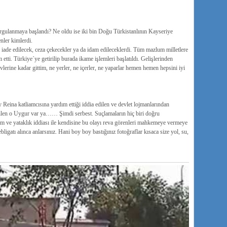
gulanmaya başlandı? Ne oldu ise iki bin Doğu Türkistanlının Kayseriye
enler kimlerdi.
iade edilecek, ceza çekecekler ya da idam edileceklerdi. Tüm mazlum milletlere
etti. Türkiye´ye getirilip burada ikame işlemleri başlatıldı. Gelişlerinden
vlerine kadar gittim, ne yerler, ne içerler, ne yaparlar hemen hemen hepsini iyi
 Reina katliamcısına yardım ettiği iddia edilen ve devlet lojmanlarından
dilen o Uygur var ya…… Şimdi serbest. Suçlamaların hiç biri doğru
ım ve yataklık iddiası ile kendisine bu olayı reva görenleri mahkemeye vermeye
tebligatı alınca anlarsınız. Hani boy boy bastığınız fotoğraflar kısaca size yol, su,