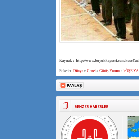
Kaynak : http://www.buyukkayseri.com/koseYazi
Etiketler:
Dünya
»
Genel
»
Görüş Yorum
»
kÖŞE YA
BENZER HABERLER