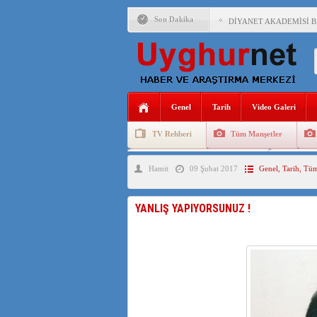
Son Dakika
DİYANET AKADEMİSİ B
150 YILDIR KAYNAYAN
ÇİN’İN UYGUR POLİTİ
MHP’DEN URUMÇİ KATL
Genel
Tarih
Video Galeri
ÇİN’İN ANKARA BÜYÜKE
TV Rehberi
Tüm Manşetler
İŞGALCİ ÇİN’DEN “FET
Uygurlarda Düğün ve Cenaze
Uygur 
Hamit
09 Şubat 2017
Genel
,
Tarih
,
Tüm
SAADET PARTİSİ İLÇE 
İŞGALCİ ÇİN,DOĞU TÜ
YANLIŞ YAPIYORSUNUZ !
AZİZANA KAŞGAR : IŞI