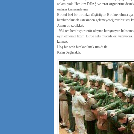
anlamı yok. Her kim DEAŞ ve terör örgütlerine destek v
onların karşısındayım.
Birileri bizi bir birimize düşürüyor. Birlikte rahmet ayr
beraber olursak üstesinden gelemeyeceğimiz bir şey k
Aman biraz dikkat.
1964 ten beri hiçbir terör olayına karışmayan halisane d
ayırt etmemiz lazım. Birde nefs mücadelesi yapıyoruz. G
kalmaz.
Hoş bir seda bırakabilmek ümidi ile.
Kalın Sağlıcakla.