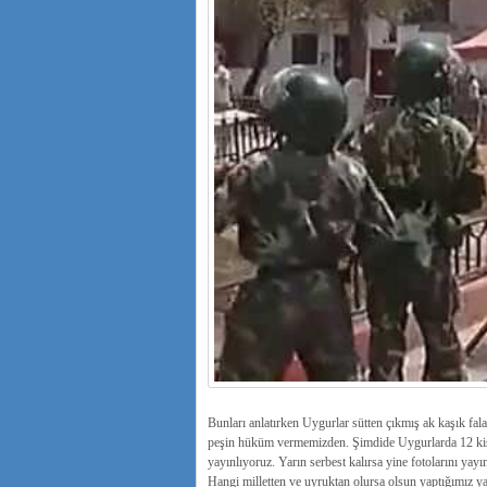
Bunları anlatırken Uygurlar sütten çıkmış ak kaşık fa
peşin hüküm vermemizden. Şimdide Uygurlarda 12 kişi 
yayınlıyoruz. Yarın serbest kalırsa yine fotolarını ya
Hangi milletten ve uyruktan olursa olsun yaptığımız y