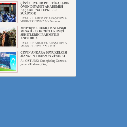
ÇİN’İN UYGUR POLİTİKALARINI
ÖVEN DİYANET AKADEMİSİ
BAŞKANI’NA TEPKİLER
SÜRÜYOR
UYGUR HABER VE ARAŞTIRMA
MERKEZİ(UYHAM) Diyanet
Akademis...
MHP’DEN URUMÇİ KATLİAMI
MESAJİ : 05.07.2009 URUMÇİ
ŞEHİTLERİNİ RAHMETLE
ANIYORUZ
UYGUR HABER VE ARAŞTIRMA
MERKEZİ(UYHAM) Mill...
ÇİN’İN ANKARA BÜYÜKELÇİSİ
JİANG’İN TRABZON ZİYARETİ
Ali ÖZTÜRK( Güneşbakış Gazetesi
yazarı-Trabzon)Geçt...
İŞGALCİ ÇİN’DEN “FETİHLER
SULTANI MEHMET”DİZİSİNE
GARİP SANSÜR VE HADSIZ İHTAR
Av. Oğuzhan ŞAHİN ÇİN'İN
TÜRKİYE'DE SANSÜR ARAYIŞI VE
...
SAADET PARTİSİ İLÇE BAŞKANI :
TEMMUZ AYI,DOĞU TÜRKİSTAN
İÇİN KATLİAM AYI DEĞİLDİR !
UYGUR HABER VE ARAŞTIRMA
MERKEZİ(UYHAM) Komünist
Çin'in...
İŞGALCİ ÇİN,DOĞU