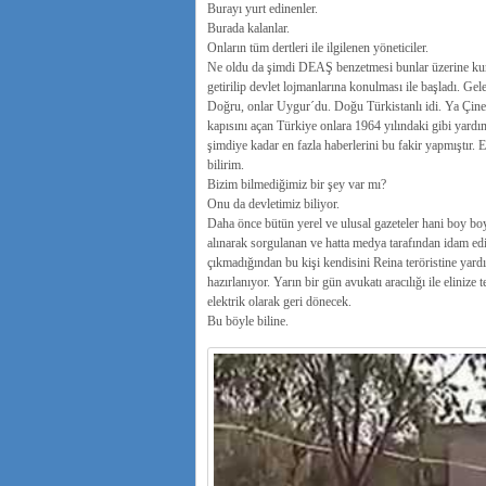
Burayı yurt edinenler.
Burada kalanlar.
Onların tüm dertleri ile ilgilenen yöneticiler.
Ne oldu da şimdi DEAŞ benzetmesi bunlar üzerine kur
getirilip devlet lojmanlarına konulması ile başladı. Gel
Doğru, onlar Uygur´du. Doğu Türkistanlı idi. Ya Çine 
kapısını açan Türkiye onlara 1964 yılındaki gibi yardım 
şimdiye kadar en fazla haberlerini bu fakir yapmıştır. E
bilirim.
Bizim bilmediğimiz bir şey var mı?
Onu da devletimiz biliyor.
Daha önce bütün yerel ve ulusal gazeteler hani boy boy
alınarak sorgulanan ve hatta medya tarafından idam e
çıkmadığından bu kişi kendisini Reina teröristine yard
hazırlanıyor. Yarın bir gün avukatı aracılığı ile elinize 
elektrik olarak geri dönecek.
Bu böyle biline.