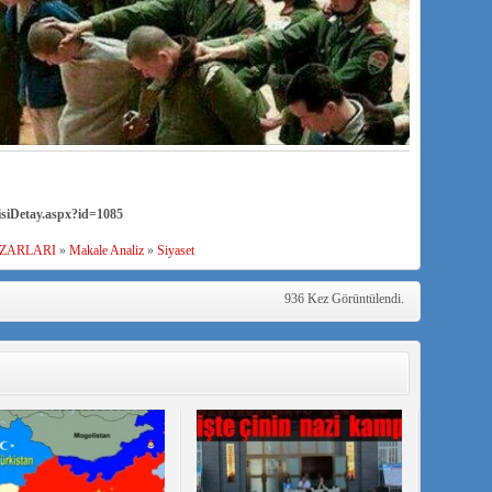
siDetay.aspx?id=1085
ZARLARI
»
Makale Analiz
»
Siyaset
936 Kez Görüntülendi.