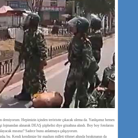
lan demiyorum. Hepimizin içinden teröristte çıkacak ulema da. Yanlışımız hemen
lojmandan alınarak DEAŞ şüphelisi diye gözaltına alındı. Boy boy fotolarını
yınlayacak mısınız? Sadece bunu anlatmaya çalışıyorum.
anlış bu. Kendi kendimize bir mazlum milleti töhmet altında bırakmanın da