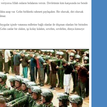
eriyorsa Allah onların belalarını versin. Devletimin kim karşısında ise bende
ılıkta azap var. Gelin birlikteki rahmeti paylaşalım. Bir olursak, diri olursak
almaz.
uygular içinde vatanına milletine bağlı olanlar ile düşman olanları bir birinden
elin canlar bir olalım, işi kolay kılalım, sevelim, sevilelim, dünya kimseye