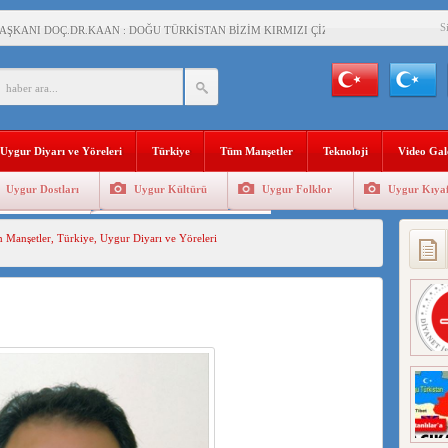
S
AŞKANI DOÇ.DR.KAAN : DOĞU TÜRKİSTAN BİZİM KIRMIZI ÇİZGİMİZDİR!”
 YARAMIZ : ÇİN İŞGALİNDEKİ DOĞU TÜRKİSTAN
KALARINI ÖVEN DİYANET AKADEMİSİ BAŞKANI’NA TEPKİLER SÜRÜYOR
İAMI MESAJİ : 05.07.2009 URUMÇİ ŞEHİTLERİNİ RAHMETLE ANIYORUZ
Uygur Diyarı ve Yöreleri
Türkiye
Tüm Manşetler
Teknoloji
Video Gal
LÇİSİ JİANG’İN TRABZON ZİYARETİ
Uygur Dostları
Uygur Kültürü
Uygur Folklor
Uygur Kıyaf
İHLER SULTANI MEHMET”DİZİSİNE GARİP SANSÜR VE HADSIZ İHTAR
Geleneksel Tip
Uygur Geleneksel Sporlar
 Manşetler
,
Türkiye
,
Uygur Diyarı ve Yöreleri
BAŞKANI : TEMMUZ AYI,DOĞU TÜRKİSTAN İÇİN KATLİAM AYI DEĞİLDİR !
RKİSTAN’DA EN AZ 143 BİN UYGUR ÇOCUĞU AİLELERİNDEN KOPARDI
KLAR ALTINDA BİR VİTRİN Mİ, SUSTURULMUŞBER HAFİZA Mİ?