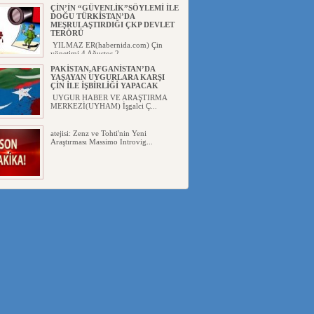
ÇİN’İN “GÜVENLİK”SÖYLEMİ İLE
DOĞU TÜRKİSTAN’DA
MEŞRULAŞTIRDIĞI ÇKP DEVLET
TERÖRÜ
YILMAZ ER(habernida.com) Çin
yönetimi 4 Ağustos 2...
PAKİSTAN,AFGANİSTAN’DA
YAŞAYAN UYGURLARA KARŞI
ÇİN İLE İŞBİRLİĞİ YAPACAK
UYGUR HABER VE ARAŞTIRMA
MERKEZİ(UYHAM) İşgalci Ç...
atejisi: Zenz ve Tohti'nin Yeni
Araştırması Massimo Introvig...
ANAHTAR PARTİ GENEL
BAŞKANI AĞIRALİOĞLU : ÇİN’İN
UYGUR SOYKIRIMI BİR
HAKİKATTIR!
UYGUR HABER VE ARAŞTIRMA
MERKEZİ Anahtar Parti Genel
Başka...
ÇİN’İN DOĞU TÜRKİSTAN’DAKİ
UYGULAMALARI SİSTEMATİK
POSTMODERN BİR
SOYKIRIMDIR!
UYGUR HABER VE ARAŞTIRMA
ME...
DİYANET AKADEMİSİ BAŞKANI