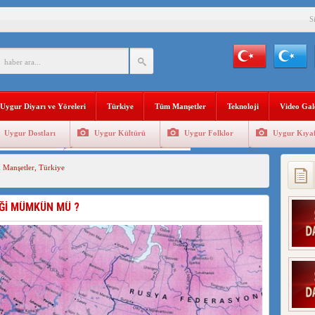
S
YLEMİ İLE DOĞU TÜRKİSTAN’DA MEŞRULAŞTIRDIĞI ÇKP DEVLET TERÖRÜ
’DA YAŞAYAN UYGURLARA KARŞI ÇİN İLE İŞBİRLİĞİ YAPACAK
Uygur Diyarı ve Yöreleri
Türkiye
Tüm Manşetler
Teknoloji
Video Gal
Uygur Dostları
Uygur Kültürü
Uygur Folklor
Uygur Kıyaf
BAŞKANI AĞIRALİOĞLU : ÇİN’İN UYGUR SOYKIRIMI BİR HAKİKATTIR!
Geleneksel Tip
Uygur Geleneksel Sporlar
 Manşetler
,
Türkiye
AN’DAKİ UYGULAMALARI SİSTEMATİK POSTMODERN BİR SOYKIRIMDIR!
AŞKANI DOÇ.DR.KAAN : DOĞU TÜRKİSTAN BİZİM KIRMIZI ÇİZGİMİZDİR!”
İĞİ MÜMKÜN MÜ ?
 YARAMIZ : ÇİN İŞGALİNDEKİ DOĞU TÜRKİSTAN
KALARINI ÖVEN DİYANET AKADEMİSİ BAŞKANI’NA TEPKİLER SÜRÜYOR