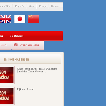
itene Ekle
Kayıt Ol
Giriş
Künye
İletişim
eri
TV Rehberi
etleri
Uygur Yemekleri
EN SON HABERLER
Çin'in 'Etnik Birlik' Yasası Uygurlara
Şimdiden Zarar Veriyor ...
Eğitimci Abdull...