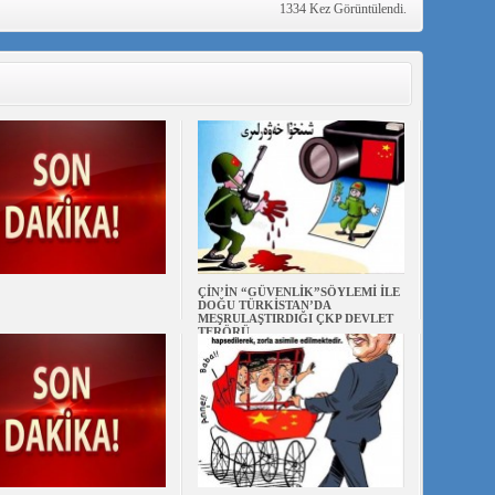
1334 Kez Görüntülendi.
ÇİN’İN “GÜVENLİK”SÖYLEMİ İLE
DOĞU TÜRKİSTAN’DA
MEŞRULAŞTIRDIĞI ÇKP DEVLET
TERÖRÜ