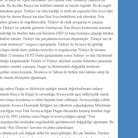
’ye karşı bir cephe kurmalıdır. Bu cephede İran, Almanya, Japonya yer
ıdır. Bu iki ülke Rusya’nın hedefleri önünde en büyük engeldir. Bu iki engeli
alamaktan geçer. Türkiye var olan kimliği ve tarihi alt yapısıyla Orta Asya’daki
Böyle bir durum Rusya’nın tüm Orta Asya hedeflerini yok edecektir. Orta
gelere girmesi de engellenecektir. Türkiye’de etnik ayrıştırma ve çatışma
i ve Türkiye’ye yakınlık gösteren Azerbaycan, İran-Rusya-Ermenistan arasında
endirdiği bu fikirleri daha çok Rusların ABD’ye karşı kurmaya çalıştığı ittifakın
halefet edenler, Türkiye’nin parçalanma teorisini eleştirmişler, Türkiye’nin de
“ortak medeniyet” vurgusu yapmışlardır. Türkiye ile Avrasya’da işbirliği
 başta olmak üzere politika üreticiler ve uygulayıcılar Türkiye ile dostane
özellikle 15 temmuz FETÖ Darbe girişiminden sonra Türkiye’ye dair fikirlerinde
duğu kitaplarındaki Türkler ve Türkiye aleyhine yazılan bölümleri çıkartarak
ümleri yeniden yazmıştır. Dugin’in fikirlerindeki değişiklik kendisini:
ulları ortaya koyarak, Moskova ve Tahran ile birlikte tüm haklara sahip bir
nde olumlu dönüşüme uğratmıştır.
ığı sadece Dugin ve fikirleriyle eşdeğer tutarak değerlendirmesi onların
müzde Rusya’da Dugin’in savunduğu Avrasyacılık aşırı milliyetçilik olarak
önce ortaya konulmuş ve farklı biçimde ifade edilmiştir. Avrasyacılığın sahibi
nümüzde Avrasya Ekonomik Birliğine üye ülkelerin çoğunluğunun Müslüman
acılığını veya Türk Avrasyacılığını Dugin etkisinden kurtarıp kendine özgü
Rusya’da 1991 yılından sonra Dugin’in teorisyenliğini yaptığı “Yeni
a uygulayıcılar tarafından uygulanabilir görülmeyerek değişikliğe uğramıştır. Bu
sında “Rus Dünyası” kavramı ön plana çıkarılmıştır.
 altında pek çok değişik millet bir araya gelmiştir. Bu çatı Tatarları, Slavları,