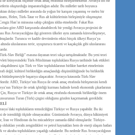
ünü de koruyacak biçimde ortak amaç etrafında birleştirmektedir. Avrasya üst bir
etlerin oluşturduğu imparatorluğun adıdır. Bu milletler tarih boyunca
ıklıktan dolayı milletler arasında da yoğun bir karışım yaşanmış ve melez bir
izans, Helen, Türk-Tatar ve Rus alt kültürlerinin birleşimiyle oluşmuştur.
 Cengiz Han’ın mirasına sahip çıktığını iddia etmektedir. Fakat Rus
slara göre ABD karşısında alınabilecek bir yenilgi Avrasya projesini de
nrası Rus Avrasyacılığına ilgi gösteren ülkeler aynı zamanda küreselleşmeye,
ılmışlardır. Turuncu ve kadife devrimlerin etkisi birçok ülkeyi Rusya’ya
 altında uluslararası terör, uyuşturucu ticareti ve kaçakçılık gibi uluslararası
ardır.
k-Slav Birliği” esasına dayanan teori sıkça tartışılmaktadır. Bu yeni teori
Devleti bünyesindeki Türk-Müslüman topluluklara Rusya tarihinde hak ettikleri
laşabilmesi için Türk ve Slav topluluklarının birlikte hareket etmelerinin
afi değil, kültürel birlikteliğin amaçlandığı düşünüldüğünde bu birliktelik
a bütünleşmesiyle başarıya ulaşacaktır. Avrasya kıtasında Türk-Slav
ktedir. ABD, Türkiye’nin Rusya ile ortak amaç etrafında birleşmesini kendi
sya’nın Türkiye ile ortak işbirliği kurması halinde kendi ekonomik çıkarlarının
Çin, Rusya ve Türkiye ile ortak amaç etrafında ekonomik birlikteliğe önem
i unsurunun Turan (Türk) çizgisi olduğunu gözden kaçırmamak gereklidir.
ELİ
sya’daki toplulukların temsilciliğini Türkiye ve Rusya yapabilir. Bu iki
isi de istenildiği ölçüde olmayacaktır. Günümüzde Avrasya, dünya hâkimiyeti
, İran ve Hindistan da bu mücadeleye zamanla dâhil olmuşlardır. Türkiye-
ldukları yeraltı zenginlikleri ve petrol kaynakları hem de enerji ulaşım hatları
k ve akraba toplulukların yaşadığı sahalardır. Bu nedenle Rus Avrasyacılığının