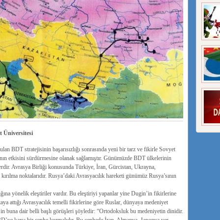
 Üniversitesi
an BDT stratejisinin başarısızlığı sonrasında yeni bir tarz ve fikirle Sovyet
ın etkisini sürdürmesine olanak sağlamıştır. Günümüzde BDT ülkelerinin
lerdir. Avrasya Birliği konusunda Türkiye, İran, Gürcistan, Ukrayna,
kırılma noktalarıdır. Rusya’daki Avrasyacılık hareketi günümüz Rusya’sının
a yönelik eleştiriler vardır. Bu eleştiriyi yapanlar yine Dugin’in fikirlerine
rtaya attığı Avrasyacılık temelli fikirlerine göre Ruslar, dünyaya medeniyet
’in buna dair belli başlı görüşleri şöyledir: “Ortodoksluk bu medeniyetin dinidir.