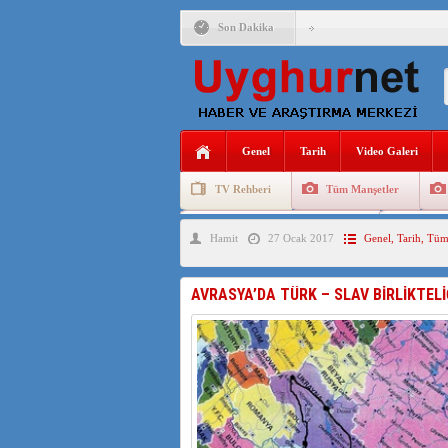
Son Dakika
ÇİN’İN “GÜVENLİK”SÖ
PAKİSTAN,AFGANİSTAN
Genel
Tarih
Video Galeri
TV Rehberi
Tüm Manşetler
ANAHTAR PARTİ GENEL 
Uygurlarda Düğün ve Cenaze
Uygur 
Hamit
27 Ocak 2017
Genel
,
Tarih
,
Tüm
ÇİN’İN DOĞU TÜRKİST
DİYANET AKADEMİSİ B
AVRASYA’DA TÜRK – SLAV BİRLİKTEL
150 YILDIR KAYNAYAN
ÇİN’İN UYGUR POLİTİ