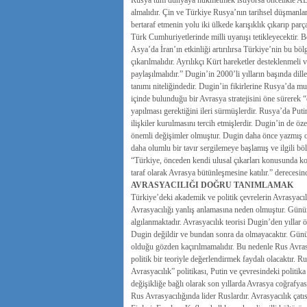
Rusya tüm dünyaya hükmetmek istiyorsa öncelikle ABD
almalıdır. Çin ve Türkiye Rusya’nın tarihsel düşmanlar
bertaraf etmenin yolu iki ülkede karışıklık çıkarıp parç
Türk Cumhuriyetlerinde milli uyanışı tetikleyecektir. 
Asya’da İran’ın etkinliği artırılırsa Türkiye’nin bu böl
çıkarılmalıdır. Ayrılıkçı Kürt hareketler desteklenmel
paylaşılmalıdır.” Dugin’in 2000’li yılların başında dill
tanımı niteliğindedir. Dugin’in fikirlerine Rusya’da mu
içinde bulunduğu bir Avrasya stratejisini öne sürerek 
yapılması gerektiğini ileri sürmüşlerdir. Rusya’da Putin
ilişkiler kurulmasını tercih etmişlerdir. Dugin’in de 
önemli değişimler olmuştur. Dugin daha önce yazmış ol
daha olumlu bir tavır sergilemeye başlamış ve ilgili böl
“Türkiye, önceden kendi ulusal çıkarları konusunda koş
taraf olarak Avrasya bütünleşmesine katılır.” derecesi
AVRASYACILIĞI DOĞRU TANIMLAMAK
Türkiye’deki akademik ve politik çevrelerin Avrasyacıl
Avrasyacılığı yanlış anlamasına neden olmuştur. Günü
algılanmaktadır. Avrasyacılık teorisi Dugin’den yıllar 
Dugin değildir ve bundan sonra da olmayacaktır. Gü
olduğu gözden kaçırılmamalıdır. Bu nedenle Rus Avrasy
politik bir teoriyle değerlendirmek faydalı olacaktır. 
Avrasyacılık” politikası, Putin ve çevresindeki politik
değişikliğe bağlı olarak son yıllarda Avrasya coğrafya
Rus Avrasyacılığında lider Ruslardır. Avrasyacılık çatısı