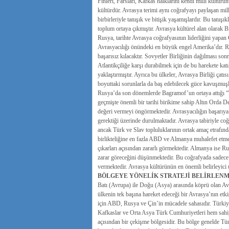
Finleri, Farsları, Kafkas halklarını kendi milli kültür
kültürdür. Avrasya terimi aynı coğrafyayı paylaşan mill
birbirleriyle tanışık ve bitişik yaşamışlardır. Bu tanış
toplum ortaya çıkmıştır. Avrasya kültürel alan olarak B
Rusya, tarihte Avrasya coğrafyasının liderliğini yapan
Avrasyacılığı önündeki en büyük engel Amerika’dır. Ru
başarısız kılacaktır. Sovyetler Birliğinin dağılması so
Atlantikçiliğe karşı durabilmek için de bu harekete kat
yaklaştırmıştır. Ayrıca bu ülkeler, Avrasya Birliği çatısı
boyuttaki sorunlarla da baş edebilecek güce kavuşmuşl
Rusya’da son dönemlerde Bagramof’un ortaya attığı “Tür
geçmişte önemli bir tarihi birikime sahip Altın Orda 
değeri vermeyi öngörmektedir. Avrasyacılığın başarıya u
gerektiği üzerinde durulmaktadır. Avrasya tabiriyle coğr
ancak Türk ve Slav topluluklarının ortak amaç etrafınd
birlikteliğine en fazla ABD ve Almanya muhalefet etme
çıkarları açısından zararlı görmektedir. Almanya ise Ru
zarar göreceğini düşünmektedir. Bu coğrafyada sadece 
vermektedir. Avrasya kültürünün en önemli belirleyic
BÖLGEYE YÖNELİK STRATEJİ BELİRLENM
Batı (Avrupa) ile Doğu (Asya) arasında köprü olan Avra
ülkenin tek başına hareket edeceği bir Avrasya’nın etk
için ABD, Rusya ve Çin’in mücadele sahasıdır. Türkiye
Kafkaslar ve Orta Asya Türk Cumhuriyetleri hem sahip o
açısından bir çekişme bölgesidir. Bu bölge genelde Tür