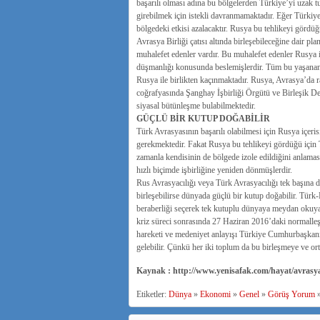
başarılı olması adına bu bölgelerden Türkiye’yi uzak tu
girebilmek için istekli davranmamaktadır. Eğer Türkiy
bölgedeki etkisi azalacaktır. Rusya bu tehlikeyi gördüğ
Avrasya Birliği çatısı altında birleşebileceğine dair pl
muhalefet edenler vardır. Bu muhalefet edenler Rusya i
düşmanlığı konusunda beslemişlerdir. Tüm bu yaşananla
Rusya ile birlikten kaçınmaktadır. Rusya, Avrasya’da 
coğrafyasında Şanghay İşbirliği Örgütü ve Birleşik Dev
siyasal bütünleşme bulabilmektedir.
GÜÇLÜ BİR KUTUP DOĞABİLİR
Türk Avrasyasının başarılı olabilmesi için Rusya içerisi
gerekmektedir. Fakat Rusya bu tehlikeyi gördüğü için T
zamanla kendisinin de bölgede izole edildiğini anlamasıy
hızlı biçimde işbirliğine yeniden dönmüşlerdir.
Rus Avrasyacılığı veya Türk Avrasyacılığı tek başına d
birleşebilirse dünyada güçlü bir kutup doğabilir. Türk-Ru
beraberliği seçerek tek kutuplu dünyaya meydan okuya
kriz süreci sonrasında 27 Haziran 2016’daki normalleşme 
hareketi ve medeniyet anlayışı Türkiye Cumhurbaşkanı 
gelebilir. Çünkü her iki toplum da bu birleşmeye ve ort
Kaynak : http://www.yenisafak.com/hayat/avrasy
Etiketler:
Dünya
»
Ekonomi
»
Genel
»
Görüş Yorum