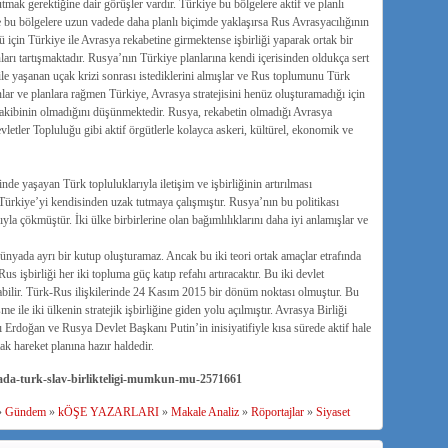
tmak gerektiğine dair görüşler vardır. Türkiye bu bölgelere aktif ve planlı
e bu bölgelere uzun vadede daha planlı biçimde yaklaşırsa Rus Avrasyacılığının
ü için Türkiye ile Avrasya rekabetine girmektense işbirliği yaparak ortak bir
anları tartışmaktadır. Rusya’nın Türkiye planlarına kendi içerisinden oldukça sert
le yaşanan uçak krizi sonrası istediklerini almışlar ve Rus toplumunu Türk
r ve planlara rağmen Türkiye, Avrasya stratejisini henüz oluşturamadığı için
rakibinin olmadığını düşünmektedir. Rusya, rekabetin olmadığı Avrasya
letler Topluluğu gibi aktif örgütlerle kolayca askeri, kültürel, ekonomik ve
nde yaşayan Türk topluluklarıyla iletişim ve işbirliğinin artırılması
ürkiye’yi kendisinden uzak tutmaya çalışmıştır. Rusya’nın bu politikası
la çökmüştür. İki ülke birbirlerine olan bağımlılıklarını daha iyi anlamışlar ve
ünyada ayrı bir kutup oluşturamaz. Ancak bu iki teori ortak amaçlar etrafında
s işbirliği her iki topluma güç katıp refahı artıracaktır. Bu iki devlet
bilir. Türk-Rus ilişkilerinde 24 Kasım 2015 bir dönüm noktası olmuştur. Bu
ile iki ülkenin stratejik işbirliğine giden yolu açılmıştır. Avrasya Birliği
Erdoğan ve Rusya Devlet Başkanı Putin’in inisiyatifiyle kısa sürede aktif hale
ak hareket planına hazır haldedir.
ada-turk-slav-birlikteligi-mumkun-mu-2571661
»
Gündem
»
kÖŞE YAZARLARI
»
Makale Analiz
»
Röportajlar
»
Siyaset