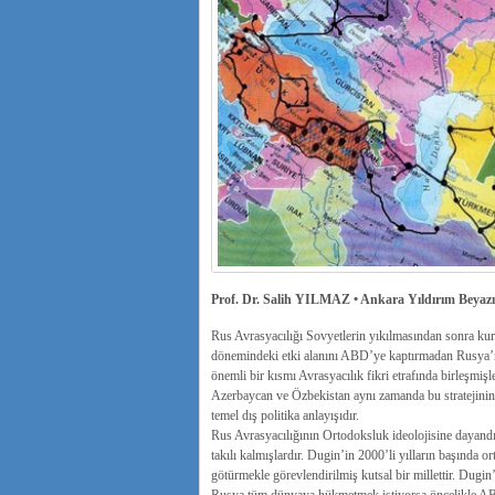
Prof. Dr. Salih YILMAZ • Ankara Yıldırım Beyazıt
Rus Avrasyacılığı Sovyetlerin yıkılmasından sonra kurul
dönemindeki etki alanını ABD’ye kaptırmadan Rusya’n
önemli bir kısmı Avrasyacılık fikri etrafında birleşmiş
Azerbaycan ve Özbekistan aynı zamanda bu stratejinin 
temel dış politika anlayışıdır.
Rus Avrasyacılığının Ortodoksluk ideolojisine dayandığın
takılı kalmışlardır. Dugin’in 2000’li yılların başında o
götürmekle görevlendirilmiş kutsal bir millettir. Dugin