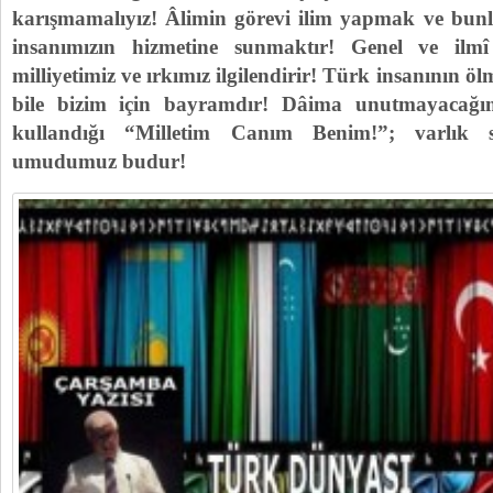
karışmamalıyız! Âlimin görevi ilim yapmak ve bunl
insanımızın hizmetine sunmaktır! Genel ve ilm
milliyetimiz ve ırkımız ilgilendirir! Türk insanının ö
bile bizim için bayramdır! Dâima unutmayacağı
kullandığı “Milletim Canım Benim!”; varlık 
umudumuz budur!