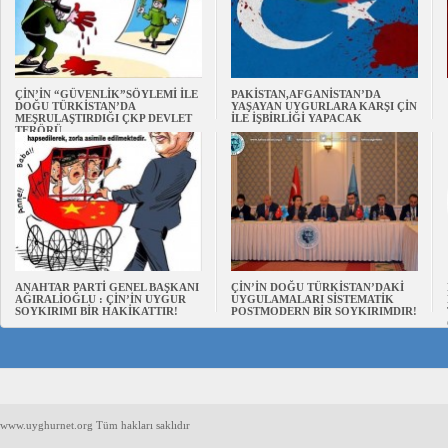
ÇİN’İN “GÜVENLİK”SÖYLEMİ İLE
PAKİSTAN,AFGANİSTAN’DA
DOĞU TÜRKİSTAN’DA
YAŞAYAN UYGURLARA KARŞI ÇİN
MEŞRULAŞTIRDIĞI ÇKP DEVLET
İLE İŞBİRLİĞİ YAPACAK
TERÖRÜ
ANAHTAR PARTİ GENEL BAŞKANI
ÇİN’İN DOĞU TÜRKİSTAN’DAKİ
AĞIRALİOĞLU : ÇİN’İN UYGUR
UYGULAMALARI SİSTEMATİK
SOYKIRIMI BİR HAKİKATTIR!
POSTMODERN BİR SOYKIRIMDIR!
www.uyghurnet.org Tüm hakları saklıdır