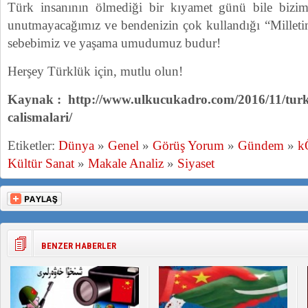
Türk insanının ölmediği bir kıyamet günü bile bizi
unutmayacağımız ve bendenizin çok kullandığı “Millet
sebebimiz ve yaşama umudumuz budur!
Herşey Türklük için, mutlu olun!
Kaynak : http://www.ulkucukadro.com/2016/11/turk-
calismalari/
Etiketler:
Dünya
»
Genel
»
Görüş Yorum
»
Gündem
»
k
Kültür Sanat
»
Makale Analiz
»
Siyaset
BENZER HABERLER