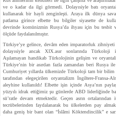
Rus âlimlerinin kendileri ile ilgili çalışma ve araştırma
ve o kadar da ilgi görmedi. Dolayısiyle batı oryanta
kullanarak bir hayli zenginleşti. Araya ilk dünya sava
patlama girince elbette bu bilgiler siyasette de kulla
devrinde komünizmin Rusya’da ihyası için bu tesbit v
ölçüde faydalanılmıştır.
Türkiye’ye gelince, devâm eden imparatorluk zihniyeti
dolayısiyle ancak XIX.asır sonlarında Türkoloji i
Aşılamayan handikab Türkolojinin gelişim ve oryantal
Türkiye’nin bir asırdan fazla zamandan beri Rusya ile 
Cumhuriyet yıllarda ülkemizde Türkoloji tam bir bilim d
tarafından elegeçirilen oryantalizm İngiltere-Fransa-
aleyhine kullanıldı! Elbette işin içinde Asya’nın pay
yüzyılı idrak ettiğimiz şu günlerde ABD liderliğinde b
sü’ratle devam etmektedir. Geçen asrın ortalarından
tecrübelerinden faydalanarak bu ülkelerden pay almak
daha geniş bir bant olan “İslâmi Köktendincilik” e sarı