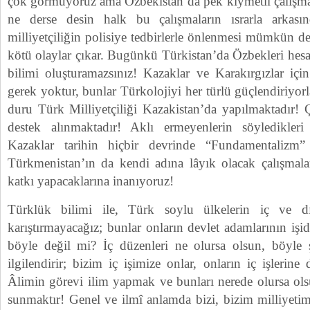
çok görmüyoruz ama Özbekistan’da pek kıymetli çalışmal
ne derse desin halk bu çalışmaların ısrarla arkası
milliyetçiliğin polisiye tedbirlerle önlenmesi mümkün de
kötü olaylar çıkar. Bugünkü Türkistan’da Özbekleri hes
bilimi oluşturamazsınız! Kazaklar ve Karakırgızlar içi
gerek yoktur, bunlar Türkolojiyi her türlü güçlendiriyor
duru Türk Milliyetçiliği Kazakistan’da yapılmaktadır! 
destek alınmaktadır! Aklı ermeyenlerin söyledikler
Kazaklar tarihin hiçbir devrinde “Fundamentalizm” 
Türkmenistan’ın da kendi adına lâyık olacak çalışmalar
katkı yapacaklarına inanıyoruz!
Türklük bilimi ile, Türk soylu ülkelerin iç ve dış 
karıştırmayacağız; bunlar onların devlet adamlarının işid
böyle değil mi? İç düzenleri ne olursa olsun, böyle ş
ilgilendirir; bizim iç işimize onlar, onların iç işlerine
Âlimin görevi ilim yapmak ve bunları nerede olursa ols
sunmaktır! Genel ve ilmî anlamda bizi, bizim milliyetimi