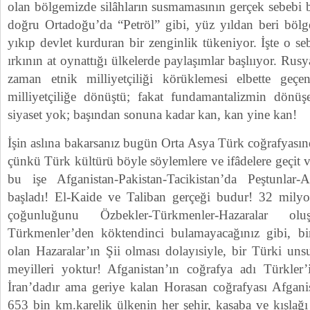
olan bölgemizde silâhların susmamasının gerçek sebebi b
doğru Ortadoğu’da “Petröl” gibi, yüz yıldan beri bölg
yıkıp devlet kurduran bir zenginlik tükeniyor. İşte o s
ırkının at oynattığı ülkelerde paylaşımlar başlııyor. Rusy
zaman etnik milliyetçiliği körüklemesi elbette geç
milliyetçiliğe dönüştü; fakat fundamantalizmin dönüş
siyaset yok; başından sonuna kadar kan, kan yine kan!
İşin aslına bakarsanız bugün Orta Asya Türk coğrafyası
çünkü Türk kültürü böyle söylemlere ve ifâdelere geçit
bu işe Afganistan-Pakistan-Tacikistan’da Peştunlar-A
başladı! El-Kaide ve Taliban gerçeği budur! 32 mily
çoğunluğunu Özbekler-Türkmenler-Hazaralar o
Türkmenler’den köktendinci bulamayacağınız gibi, b
olan Hazaralar’ın Şii olması dolayısiyle, bir Türki uns
meyilleri yoktur! Afganistan’ın coğrafya adı Türkler
İran’dadır ama geriye kalan Horasan coğrafyası Afganis
653 bin km.karelik ülkenin her şehir, kasaba ve kışlağı 