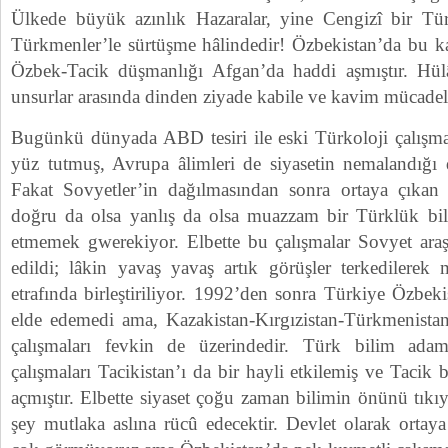
Ülkede büyük azınlık Hazaralar, yine Cengizî bir T
Türkmenler’le sürtüşme hâlindedir! Özbekistan’da bu 
Özbek-Tacik düşmanlığı Afgan’da haddi aşmıştır. Hülâ
unsurlar arasında dinden ziyade kabile ve kavim mücadel
Bugünkü dünyada ABD tesiri ile eski Türkoloji çalışm
yüz tutmuş, Avrupa âlimleri de siyasetin nemalandığı di
Fakat Sovyetler’in dağılmasından sonra ortaya çıkan
doğru da olsa yanlış da olsa muazzam bir Türklük bili
etmemek gwerekiyor. Elbette bu çalışmalar Sovyet araşt
edildi; lâkin yavaş yavaş artık görüşler terkedilerek
etrafında birleştiriliyor. 1992’den sonra Türkiye Özbek
elde edemedi ama, Kazakistan-Kırgızistan-Türkmenista
çalışmaları fevkin de üzerindedir. Türk bilim adam
çalışmaları Tacikistan’ı da bir hayli etkilemiş ve Tacik
açmıştır. Elbette siyaset çoğu zaman bilimin önünü tıkıy
şey mutlaka aslına rücû edecektir. Devlet olarak ortaya