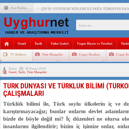
Son Dakika
ÇİN’İN “GÜVENLİK”SÖYLEMİ İLE DOĞU TÜRKİSTAN’DA 
PAKİSTAN,AFGANİSTAN’DA YAŞAYAN UYGURLARA KARŞI Ç
ANAHTAR PARTİ GENEL BAŞKANI AĞIRALİOĞLU : ÇİN’İN
Genel
Tarih
Video Galeri
Uygur Diyarı ve Yöreleri
Türki
ÇİN’İN DOĞU TÜRKİSTAN’DAKİ UYGULAMALARI SİSTEM
TV Rehberi
Tüm Manşetler
Uygur Dostları
Uygur Kü
DİYANET AKADEMİSİ BAŞKANI DOÇ.DR.KAAN : DOĞU TÜR
Uygurlarda Düğün ve Cenaze
Uygur Geleneksel Tip
Uygur Gele
Hamit
06 Kasım 2016
150 YILDIR KAYNAYAN YARAMIZ : ÇİN İŞGALİNDEKİ DO
Genel
,
Tarih
,
Tüm Manşetler
ÇİN’İN UYGUR POLİTİKALARINI ÖVEN DİYANET AKADEM
TÜRK DÜNYASI VE TÜRKLÜK BİLİMİ (TÜRKO
MHP’DEN URUMÇİ KATLİAMI MESAJİ : 05.07.2009 URUM
ÇALIŞMALARI
ÇİN’İN ANKARA BÜYÜKELÇİSİ JİANG’İN TRABZON ZİYAR
Türklük bilimi ile, Türk soylu ülkelerin iç ve dış 
karıştırmayacağız; bunlar onların devlet adamlarını
bizde de böyle değil mi? İç düzenleri ne olursa ols
insanlarını ilgilendirir; bizim iç işimize onlar, onla