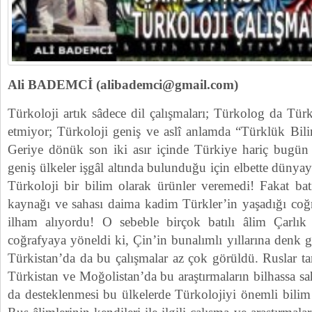
Ali BADEMCİ (alibademci@gmail.com)
Türkoloji artık sâdece dil çalışmaları; Türkolog da Türkl
etmiyor; Türkoloji geniş ve aslî anlamda “Türklük Bilim
Geriye dönük son iki asır içinde Türkiye hariç bugün
geniş ülkeler işgâl altında bulunduğu için elbette dünyay
Türkoloji bir bilim olarak ürünler veremedi! Fakat bat
kaynağı ve sahası daima kadim Türkler’in yaşadığı coğra
ilham alıyordu! O sebeble birçok batılı âlim Çarlı
coğrafyaya yöneldi ki, Çin’in bunalımlı yıllarına denk
Türkistan’da da bu çalışmalar az çok görüldü. Ruslar tar
Türkistan ve Moğolistan’da bu araştırmaların bilhassa sah
da desteklenmesi bu ülkelerde Türkolojiyi önemli bilim d