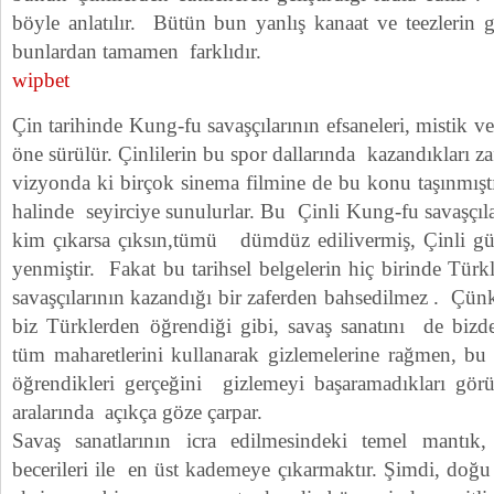
böyle anlatılır. Bütün bun yanlış kanaat ve teezlerin 
bunlardan tamamen farklıdır.
wipbet
Çin tarihinde Kung-fu savaşçılarının efsaneleri, mistik 
öne sürülür. Çinlilerin bu spor dallarında kazandıkları zaf
vizyonda ki birçok sinema filmine de bu konu taşınmıştı
halinde seyirciye sunulurlar. Bu Çinli Kung-fu savaşçıla
kim çıkarsa çıksın,tümü dümdüz edilivermiş, Çinli gü
yenmiştir. Fakat bu tarihsel belgelerin hiç birinde Türk
savaşçılarının kazandığı bir zaferden bahsedilmez . Çünk
biz Türklerden öğrendiği gibi, savaş sanatını de bizde
tüm maharetlerini kullanarak gizlemelerine rağmen, bu 
öğrendikleri gerçeğini gizlemeyi başaramadıkları görü
aralarında açıkça göze çarpar.
Savaş sanatlarının icra edilmesindeki temel mantık, 
becerileri ile en üst kademeye çıkarmaktır. Şimdi, doğu