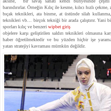
aksine, bir savaş sanatı kendi bünyesinde çeşitli ç
barındırırlar. Örneğin Kılıç ile kesme, kılıcı hızlı çekme
bıçak teknikleri, ata binme, at üstünde silah kullanma
teknikleri vb… birçok tekniği bir arada çalıştırır. Yani
sporları kılıç ve benzeri
wipbet giriş
objelere karşı geliştirilen saldırı teknikleri olmasına ka
haber öğretilmektedir ve bu yüzden hiçbir işe yarama
yatan stratejiyi kavraması mümkün değildir.