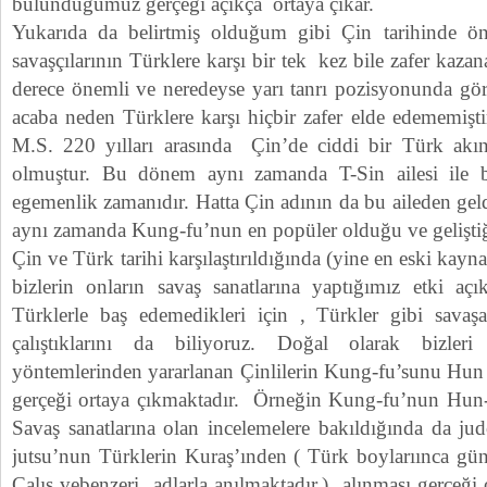
bulunduğumuz gerçeği açıkça ortaya çıkar.
Yukarıda da belirtmiş olduğum gibi Çin tarihinde ö
savaşçılarının Türklere karşı bir tek kez bile zafer kaz
derece önemli ve neredeyse yarı tanrı pozisyonunda gör
acaba neden Türklere karşı hiçbir zafer elde edememişt
M.S. 220 yılları arasında Çin’de ciddi bir Türk akı
olmuştur. Bu dönem aynı zamanda T-Sin ailesi ile b
egemenlik zamanıdır. Hatta Çin adının da bu aileden gel
aynı zamanda Kung-fu’nun en popüler olduğu ve gelişti
Çin ve Türk tarihi karşılaştırıldığında (yine en eski kayna
bizlerin onların savaş sanatlarına yaptığımız etki açı
Türklerle baş edemedikleri için , Türkler gibi savaşa
çalıştıklarını da biliyoruz. Doğal olarak bizler
yöntemlerinden yararlanan Çinlilerin Kung-fu’sunu Hu
gerçeği ortaya çıkmaktadır. Örneğin Kung-fu’nun Hun-ga
Savaş sanatlarına olan incelemelere bakıldığında da ju
jutsu’nun Türklerin Kuraş’ınden ( Türk boylarıınca gü
Çalış vebenzeri adlarla anılmaktadır.) alınması gerçeği 