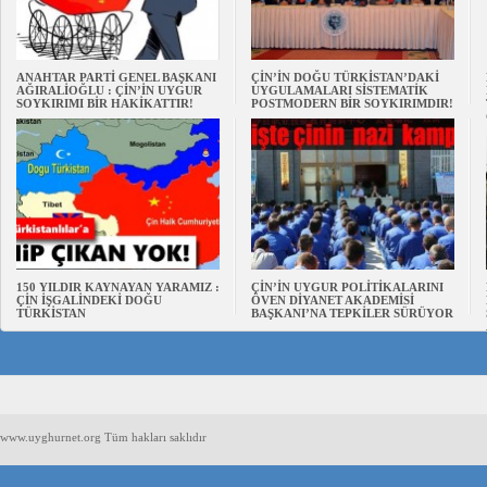
ANAHTAR PARTİ GENEL BAŞKANI
ÇİN’İN DOĞU TÜRKİSTAN’DAKİ
AĞIRALİOĞLU : ÇİN’İN UYGUR
UYGULAMALARI SİSTEMATİK
SOYKIRIMI BİR HAKİKATTIR!
POSTMODERN BİR SOYKIRIMDIR!
150 YILDIR KAYNAYAN YARAMIZ :
ÇİN’İN UYGUR POLİTİKALARINI
ÇİN İŞGALİNDEKİ DOĞU
ÖVEN DİYANET AKADEMİSİ
TÜRKİSTAN
BAŞKANI’NA TEPKİLER SÜRÜYOR
www.uyghurnet.org Tüm hakları saklıdır