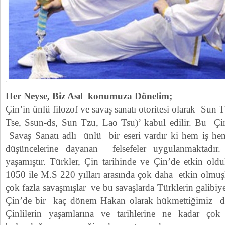
Her Neyse, Biz Asıl konumuza Dönelim;
Çin’in ünlü filozof ve savaş sanatı otoritesi olarak Sun
Tse, Ssun-ds, Sun Tzu, Lao Tsu)’ kabul edilir. Bu Çinl
Savaş Sanatı adlı ünlü bir eseri vardır ki hem iş he
düşüncelerine dayanan felsefeler uygulanmaktadı
yaşamıştır. Türkler, Çin tarihinde ve Çin’de etkin ol
1050 ile M.S 220 yılları arasında çok daha etkin olmuşla
çok fazla savaşmışlar ve bu savaşlarda Türklerin galibiyet
Çin’de bir kaç dönem Hakan olarak hükmettiğimiz d
Çinlilerin yaşamlarına ve tarihlerine ne kadar ço