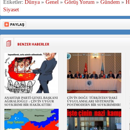
Etiketler:
Dünya
»
Genel
»
Görüş Yorum
»
Gündem
»
H
Siyaset
BENZER HABERLER
ANAHTAR PARTİ GENEL BAŞKANI
ÇİN’İN DOĞU TÜRKİSTAN’DAKİ
AĞIRALİOĞLU : ÇİN’İN UYGUR
UYGULAMALARI SİSTEMATİK
SOYKIRIMI BİR HAKİKATTIR!
POSTMODERN BİR SOYKIRIMDIR!