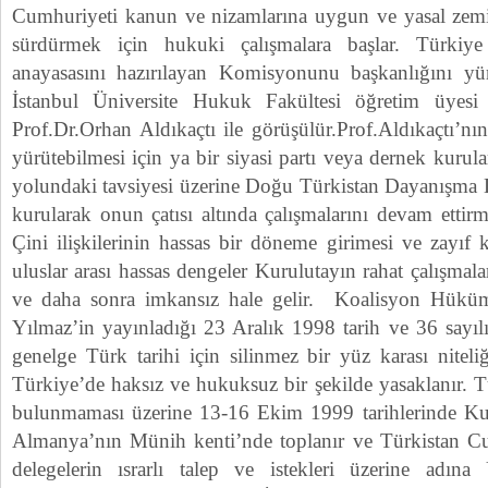
Cumhuriyeti kanun ve nizamlarına uygun ve yasal zemin 
sürdürmek için hukuki çalışmalara başlar. Türkiy
anayasasını hazırılayan Komisyonunu başkanlığını 
İstanbul Üniversite Hukuk Fakültesi öğretim üyes
Prof.Dr.Orhan Aldıkaçtı ile görüşülür.Prof.Aldıkaçtı’nın
yürütebilmesi için ya bir siyasi partı veya dernek kurula
yolundaki tavsiyesi üzerine Doğu Türkistan Dayanışma D
kurularak onun çatısı altında çalışmalarını devam ettir
Çini ilişkilerinin hassas bir döneme girimesi ve zayıf
uluslar arası hassas dengeler Kurulutayın rahat çalışmal
ve daha sonra imkansız hale gelir. Koalisyon Hükü
Yılmaz’in yayınladığı 23 Aralık 1998 tarih ve 36 sayıl
genelge Türk tarihi için silinmez bir yüz karası niteli
Türkiye’de haksız ve hukuksuz bir şekilde yasaklanır. 
bulunmaması üzerine 13-16 Ekim 1999 tarihlerinde Kur
Almanya’nın Münih kenti’nde toplanır ve Türkistan Cu
delegelerin ısrarlı talep ve istekleri üzerine adına