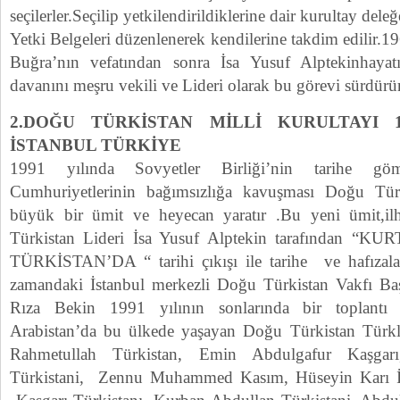
seçilerler.Seçilip yetkilendirildiklerine dair kurultay deleğ
Yetki Belgeleri düzenlenerek kendilerine takdim edilir
Buğra’nın vefatından sonra İsa Yusuf Alptekinhay
davanını meşru vekili ve Lideri olarak bu görevi sürdürür
2.DOĞU TÜRKİSTAN MİLLİ KURULTAYI 1
İSTANBUL TÜRKİYE
1991 yılında Sovyetler Birliği’nin tarihe gö
Cumhuriyetlerinin bağımsızlığa kavuşması Doğu Türk
büyük bir ümit ve heyecan yaratır .Bu yeni ümit
Türkistan Lideri İsa Yusuf Alptekin tarafından 
TÜRKİSTAN’DA “ tarihi çıkışı ile tarihe ve hafızala
zamandaki İstanbul merkezli Doğu Türkistan Vakfı B
Rıza Bekin 1991 yılının sonlarında bir toplantı
Arabistan’da bu ülkede yaşayan Doğu Türkistan Türkler
Rahmetullah Türkistan, Emin Abdulgafur Kaşgarı
Türkistani, Zennu Muhammed Kasım, Hüseyin Karı İ