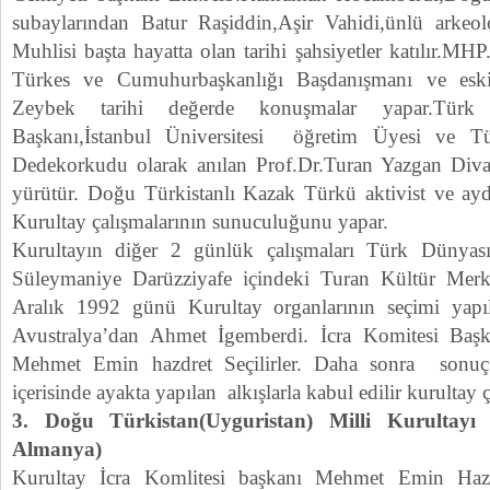
subaylarından Batur Raşiddin,Aşir Vahidi,ünlü arke
Muhlisi başta hayatta olan tarihi şahsiyetler katılır.MH
Türkes ve Cumuhurbaşkanlığı Başdanışmanı ve esk
Zeybek tarihi değerde konuşmalar yapar.Türk D
Başkanı,İstanbul Üniversitesi öğretim Üyesi ve T
Dedekorkudu olarak anılan Prof.Dr.Turan Yazgan Divan
yürütür. Doğu Türkistanlı Kazak Türkü aktivist ve ay
Kurultay çalışmalarının sunuculuğunu yapar.
Kurultayın diğer 2 günlük çalışmaları Türk Dünyası 
Süleymaniye Darüzziyafe içindeki Turan Kültür Mer
Aralık 1992 günü Kurultay organlarının seçimi yapılı
Avustralya’dan Ahmet İgemberdi. İcra Komitesi Başka
Mehmet Emin hazdret Seçilirler. Daha sonra sonuç b
içerisinde ayakta yapılan alkışlarla kabul edilir kurultay 
3. Doğu Türkistan(Uyguristan) Milli Kurulta
Almanya)
Kurultay İcra Komlitesi başkanı Mehmet Emin Hazr