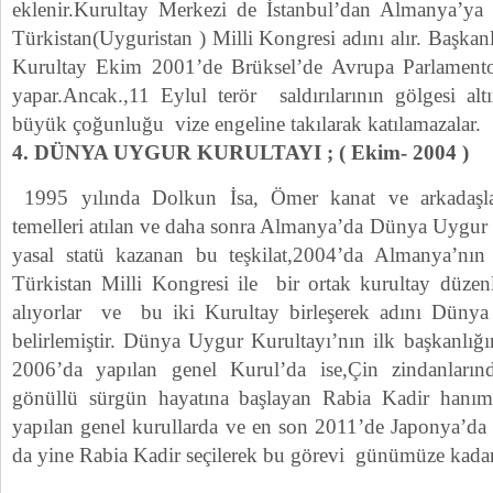
eklenir.Kurultay Merkezi de İstanbul’dan Almanya’ya 
Türkistan(Uyguristan ) Milli Kongresi adını alır. Başkanl
Kurultay Ekim 2001’de Brüksel’de Avrupa Parlament
yapar.Ancak.,11 Eylul terör saldırılarının gölgesi alt
büyük çoğunluğu vize engeline takılarak katılamazalar.
4. DÜNYA UYGUR KURULTAYI ; ( Ekim- 2004 )
1995 yılında Dolkun İsa, Ömer kanat ve arkadaşlar
temelleri atılan ve daha sonra Almanya’da Dünya Uygur G
yasal statü kazanan bu teşkilat,2004’da Almanya’n
Türkistan Milli Kongresi ile bir ortak kurultay düze
alıyorlar ve bu iki Kurultay birleşerek adını Dünya
belirlemiştir. Dünya Uygur Kurultayı’nın ilk başkanlığın
2006’da yapılan genel Kurul’da ise,Çin zindanları
gönüllü sürgün hayatına başlayan Rabia Kadir hanım g
yapılan genel kurullarda ve en son 2011’de Japonya’da
da yine Rabia Kadir seçilerek bu görevi günümüze kadar