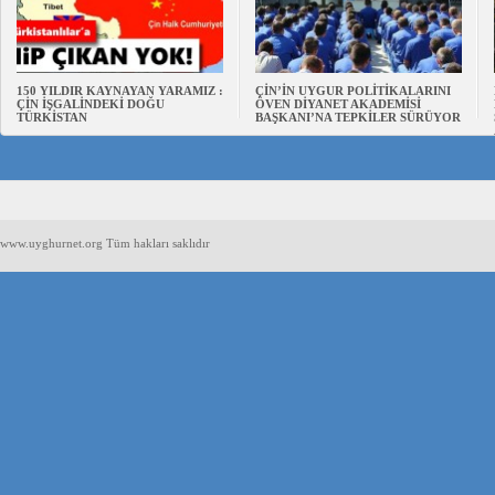
150 YILDIR KAYNAYAN YARAMIZ :
ÇİN’İN UYGUR POLİTİKALARINI
ÇİN İŞGALİNDEKİ DOĞU
ÖVEN DİYANET AKADEMİSİ
TÜRKİSTAN
BAŞKANI’NA TEPKİLER SÜRÜYOR
www.uyghurnet.org Tüm hakları saklıdır