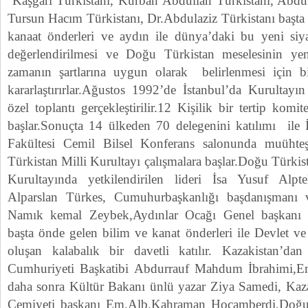
Kaşgarı Türkistanı, Kurban Abdullan Türkistani, Abdulf
Tursun Hacım Türkistanı, Dr.Abdulaziz Türkistanı başta
kanaat önderleri ve aydın ile dünya’daki bu yeni siy
değerlendirilmesi ve Doğu Türkistan meselesinin ye
zamanın şartlarına uygun olarak belirlenmesi için bi
kararlaştırırlar.Ağustos 1992’de İstanbul’da Kurultayın 
özel toplantı gerçekleştirilir.12 Kişilik bir tertip komit
başlar.Sonuçta 14 ülkeden 70 delegenini katılımı ile İ
Fakültesi Cemil Bilsel Konferans salonunda muühte
Türkistan Milli Kurultayı çalışmalara başlar.Doğu Türkis
Kurultayında yetkilendirilen lideri İsa Yusuf Alp
Alparslan Türkes, Cumuhurbaşkanlığı başdanışmanı
Namık kemal Zeybek,Aydınlar Ocağı Genel başkanı P
başta önde gelen bilim ve kanat önderleri ile Devlet v
oluşan kalabalık bir davetli katılır. Kazakistan’
Cumhuriyeti Başkatibi Abdurrauf Mahdum İbrahimi,E
daha sonra Kültür Bakanı ünlü yazar Ziya Samedi, Kazak
Cemiyeti başkanı Em.Alb.Kahraman Hocamberdi,Doğu 