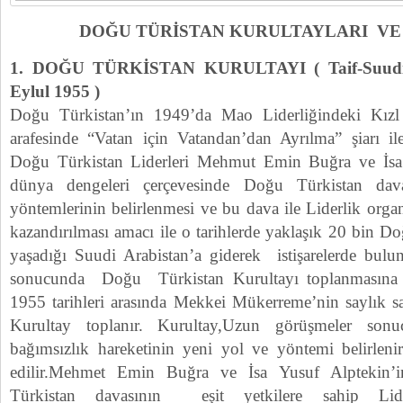
DOĞU TÜRİSTAN KURULTAYLARI VE
1. DOĞU TÜRKİSTAN KURULTAYI ( Taif-Suudi 
Eylul 1955 )
Doğu Türkistan’ın 1949’da Mao Liderliğindeki Kızl 
arafesinde “Vatan için Vatandan’dan Ayrılma” şiarı ile
Doğu Türkistan Liderleri Mehmut Emin Buğra ve İsa
dünya dengeleri çerçevesinde Doğu Türkistan dav
yöntemlerinin belirlenmesi ve bu dava ile Liderlik organ
kazandırılması amacı ile o tarihlerde yaklaşık 20 bin D
yaşadığı Suudi Arabistan’a giderek istişarelerde bulun
sonucunda Doğu Türkistan Kurultayı toplanmasına k
1955 tarihleri arasında Mekkei Mükerreme’nin saylık sa
Kurultay toplanır. Kurultay,Uzun görüşmeler son
bağımsızlık hareketinin yeni yol ve yöntemi belirlenir
edilir.Mehmet Emin Buğra ve İsa Yusuf Alptekin’
Türkistan davasının eşit yetkilere sahip Liderle