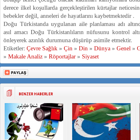
derece ilkel koşullarda gerçekleştirilen kürtajlar neticesi
bebekler değil, anneleri de hayatlarını kaybetmektedir .
Doğu Türkistanda uygulanan aile planlaması adı altınd
asıl amacı Doğu Türkistanlıların nüfusunu kontrol altı
önleyerek azınlık durumuna düşürüp asimile etmektir.
Etiketler:
Çevre Sağlık
»
Çin
»
Din
»
Dünya
»
Genel
»
G
»
Makale Analiz
»
Röportajlar
»
Siyaset
BENZER HABERLER