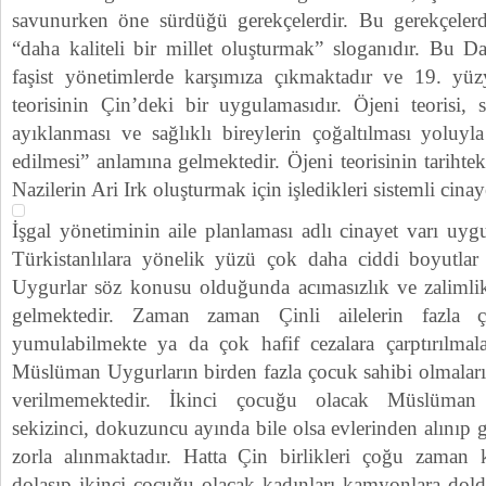
savunurken öne sürdüğü gerekçelerdir. Bu gerekçelerd
“daha kaliteli bir millet oluşturmak”
sloganıdır. Bu Da
faşist yönetimlerde karşımıza çıkmaktadır ve 19. yüzy
teorisinin Çin’deki bir uygulamasıdır. Öjeni teorisi, 
ayıklanması ve sağlıklı bireylerin çoğaltılması yoluyla
edilmesi” anlamına gelmektedir. Öjeni teorisinin tarihte
Nazilerin Ari Irk oluşturmak için işledikleri sistemli cinaye
İşgal yönetiminin aile planlaması adlı cinayet varı 
Türkistanlılara yönelik yüzü çok daha ciddi boyutlar
Uygurlar söz konusu olduğunda acımasızlık ve zalimlik 
gelmektedir. Zaman zaman Çinli ailelerin fazla 
yumulabilmekte ya da çok hafif cezalara çarptırılmalar
Müslüman Uygurların birden fazla çocuk sahibi olmaların
verilmemektedir. İkinci çocuğu olacak Müslüman k
sekizinci, dokuzuncu ayında bile olsa evlerinden alınıp 
zorla alınmaktadır. Hatta Çin birlikleri çoğu zaman
dolaşıp ikinci çocuğu olacak kadınları kamyonlara dol