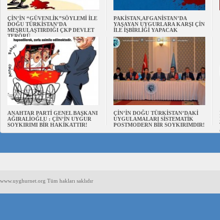
ÇİN’İN “GÜVENLİK”SÖYLEMİ İLE
PAKİSTAN,AFGANİSTAN’DA
DOĞU TÜRKİSTAN’DA
YAŞAYAN UYGURLARA KARŞI ÇİN
MEŞRULAŞTIRDIĞI ÇKP DEVLET
İLE İŞBİRLİĞİ YAPACAK
TERÖRÜ
ANAHTAR PARTİ GENEL BAŞKANI
ÇİN’İN DOĞU TÜRKİSTAN’DAKİ
AĞIRALİOĞLU : ÇİN’İN UYGUR
UYGULAMALARI SİSTEMATİK
SOYKIRIMI BİR HAKİKATTIR!
POSTMODERN BİR SOYKIRIMDIR!
www.uyghurnet.org Tüm hakları saklıdır