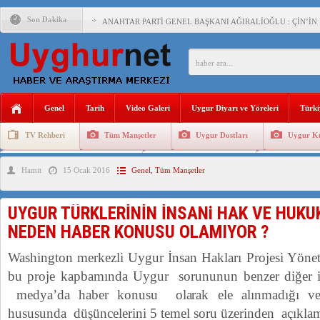
Son Dakika
ANAHTAR PARTİ GENEL BAŞKANI AĞIRALİOĞLU : ÇİN’İN
ÇİN’İN DOĞU TÜRKİSTAN’DAKİ UYGULAMALARI SİSTEM
DİYANET AKADEMİSİ BAŞKANI DOÇ.DR.KAAN : DOĞU TÜR
150 YILDIR KAYNAYAN YARAMIZ : ÇİN İŞGALİNDEKİ DO
Genel
Tarih
Video Galeri
Uygur Diyarı ve Yöreleri
Türki
ÇİN’İN UYGUR POLİTİKALARINI ÖVEN DİYANET AKADEM
TV Rehberi
Tüm Manşetler
Uygur Dostları
Uygur Kü
MHP’DEN URUMÇİ KATLİAMI MESAJİ : 05.07.2009 URUM
Uygurlarda Düğün ve Cenaze
Uygur Geleneksel Tip
Uygur Gele
Hamit
15 Ocak 2016
Genel
,
Tüm Manşetler
ÇİN’İN ANKARA BÜYÜKELÇİSİ JİANG’İN TRABZON ZİYAR
İŞGALCİ ÇİN’DEN “FETİHLER SULTANI MEHMET”DİZİSİN
UYGUR TÜRKLERİNİN İNSANi HAK VE HUKU
SAADET PARTİSİ İLÇE BAŞKANI : TEMMUZ AYI,DOĞU TÜR
NEDEN HABER KONUSU OLAMIYOR ?
İŞGALCİ ÇİN,DOĞU TÜRKİSTAN’DA EN AZ 143 BİN UYGU
Washington merkezli Uygur İnsan Hakları Projesi Yönetic
bu proje kapbamında Uygur sorununun benzer diğer in
medya’da haber konusu olarak ele alınmadığı ve 
hususunda düşüncelerini 5 temel soru üzerinden açıklam