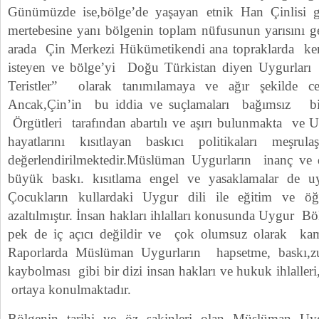
Günümüzde ise,bölge’de yaşayan etnik Han Çinlisi 
mertebesine yanı bölgenin toplam nüfusunun yarısını geç
arada Çin Merkezi Hükümetikendi ana topraklarda ken
isteyen ve bölge’yi Doğu Türkistan diyen Uygurları ”
Teristler” olarak tanımılamaya ve ağır şekilde cez
Ancak,Çin’in bu iddia ve suçlamaları bağımsız bir
Örgütleri tarafından abartılı ve aşırı bulunmakta ve Uy
hayatlarını kısıtlayan baskıcı politikaları meşrul
değerlendirilmektedir.Müslüman Uygurların inanç ve 
büyük baskı. kısıtlama engel ve yasaklamalar de 
Çocukların kullardaki Uygur dili ile eğitim ve öğr
azaltılmıştır. İnsan hakları ihlalları konusunda Uygur Bö
pek de iç açıcı değildir ve çok olumsuz olarak ka
Raporlarda Müslüman Uygurların hapsetme, baskı,zu
kaybolması gibi bir dizi insan hakları ve hukuk ihlalleri
ortaya konulmaktadır.
Bölgenin tarihi ve öz sakinleri olan Müslüman Uyg