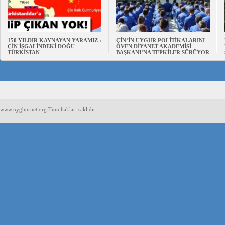
150 YILDIR KAYNAYAN YARAMIZ :
ÇİN’İN UYGUR POLİTİKALARINI
ÇİN İŞGALİNDEKİ DOĞU
ÖVEN DİYANET AKADEMİSİ
TÜRKİSTAN
BAŞKANI’NA TEPKİLER SÜRÜYOR
www.uyghurnet.org Tüm hakları saklıdır