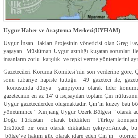
Uygur Haber ve Araştırma Merkezi(UYHAM)
Uygur İnsan Hakları Projesinin yöneticisi olan Greg Fay
yaşayan Müslüman Uygur azınlığı kuşatan sorunları il
insanların zorlu karşılık ve tepki verme yöntemlerini ayr
Gazetecileri Koruma Komitesi’nin son verilerine göre, 
sonu itibariye hapiste tuttuğu 49 gazeteci ile, gaze
konusunda dünya şampiyonu olarak lider konumu
gazetecinin en az 14′ ü ise,sayıları toplam Çin nüfusun
Uygur gazetecilerden oluşmaktadır. Çin’in kuzey batı b
yönetimince ” Xinjiang Uygur Özerk Bölgesi ” olarak ad
Doğu Türkistan olarak bildikleri Türkçe konuşan
ürkütücü bir oran olarak dikkatları çekiyor.Ancak, b
bölge’ye hakim güç olarak idare eden Çin’in otoriter r