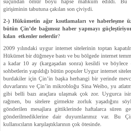
suçundan ömür boyu hapse mahkum edildi. Bu Uy
girişiminin tabutuna çakılan son çiviydi.
2-) Hükümetin ağır kısıtlamaları ve haberleşme üz
bütün Çin’de bağımsız haber yapmayı güçleştiriyor
kılan etkenler nelerdir
?
2009 yılındaki uygur internet sitelerinin toptan kapatıl
Hükümet bir düğmeye bastı ve bu bölgede internet tem
a kadar 10 ay (kargaşadan sonra) kesildi ve böylece 
sohbetlerin yapıldığı bütün populer Uygur internet siteler
burdakiler için Çin’in başka herhangi bir yerinde mevc
duvarlarını ve Çin’in mikrobloğu Sina Weibo, yu atlatma
gibi belli bazı araçlara ulaşmak çok zor. Uygurca isim
rağmen, bu sitelere girmekte zorluk yaşadığını sö
gönderilen mesajlara gittiklerinde haftalarca süren 
gönderilmediklerine dair duyumlarımız var. Bu Çin
kullanıcıların karşılaştıklarının çok ötesinde.