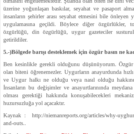
olmasını engellemektedir. Şuanda olan biten ise dini veci
üzerine yoğunlaşan baskılar, seyahat ve pasaport almay
insanların şehirler arası seyahat etmesini bile önleyen y
uygulamasına geçildi. Böylece diğer özgürlükler, to
özgürlüğü, din özgürlüğü, uygur gazeteciler susturul
getirildiler.
5.-)Bölgede barışı desteklemek için özgür basın ne ka
Ben kesinlikle gerekli olduğunu düşünüyorum. Özgür 
olan biteni öğrenemezler. Uygurların anayurdunda hızlı
ve Uygur halkı ne olduğu veya nasıl olduğu hakkın
İnsanların bu değişimler ve anayurtlarınında meydana g
olması gerektiği hakkında konuşabilecekleri mekaniz
huzursuzluğa yol açacaktır.
Kaynak : http://niemanreports.org/articles/why-uyghur-
and-outs..