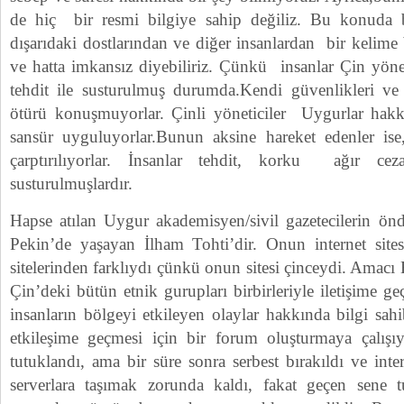
de hiç bir resmi bilgiye sahip değiliz. Bu konuda bun
dışarıdaki dostlarından ve diğer insanlardan bir kelime
ve hatta imkansız diyebiliriz. Çünkü insanlar Çin yöne
tehdit ile susturulmuş durumda.Kendi güvenlikleri ve 
ötürü konuşmuyorlar. Çinli yöneticiler Uygurlar hakkı
sansür uyguluyorlar.Bunun aksine hareket edenler ise
çarptırılıyorlar. İnsanlar tehdit, korku ağır cez
susturulmuşlardır.
Hapse atılan Uygur akademisyen/sivil gazetecilerin önd
Pekin’de yaşayan İlham Tohti’dir. Onun internet sit
sitelerinden farklıydı çünkü onun sitesi çinceydi. Amacı 
Çin’deki bütün etnik gurupları birbirleriyle iletişime g
insanların bölgeyi etkileyen olaylar hakkında bilgi sahi
etkileşime geçmesi için bir forum oluşturmaya çalışı
tutuklandı, ama bir süre sonra serbest bırakıldı ve inter
serverlara taşımak zorunda kaldı, fakat geçen sene tu