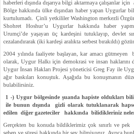
haberleri dışında dışarıya bilgi aktarmaya çalışanlar için ağ
Bölge hakkında ülke dışından haber yapan Uygurlar bi
kurtulumadı. Çinli yetkililer Washington merkezli Özg
Shohret Hoshur’u Uygurlar hakkında haber yapma
Urumçi’de yaşayan üç kardeşini tutuklayıp, devlet sır
cezalandırarak (iki kardeşi aralıkta serbest bırakıldı) göz
2004 yılında faaliyete başlayan, kar amacı gütmeyen b
olarak, Uygur Halkı için demokrasi ve insan haklarını 
Uygur İnsan Hakları Projesi yöneticisi Greg Fay ile Uygu
ağır baskıları konuştuk. Aşağıda bu konuşmanın düzen
bulabilirsiniz.
1 -) Uygur bölgesinde şuanda hapiste oldukları bi
ile bunun dışında gizli olarak tutuklanarak hapse
edilen diğer gazeteciler hakkında bilidikleriniz nele
Gerçekten bu konuda bildiklerimiz çok sınırlı ve pek
sebep ve süresi hakkında bir şey bilmiyoruz. Ayrıca,bu