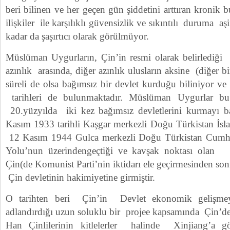
beri bilinen ve her geçen gün şiddetini arttıran kroni
ilişkiler ile karşılıklı güvensizlik ve sıkıntılı duruma aş
kadar da şaşırtıcı olarak görülmüyor.
Müslüman Uygurların, Çin’in resmi olarak belirlediği
azınlık arasında, diğer azınlık ulusların aksine (diğer bir 
süreli de olsa bağımsız bir devlet kurduğu biliniyor ve 
tarihleri de bulunmaktadır. Müslüman Uygurlar bu 
20.yüzyılda iki kez bağımsız devletlerini kurmayı ba
Kasım 1933 tarihli Kaşgar merkezli Doğu Türkistan İsla
12 Kasım 1944 Gulca merkezli Doğu Türkistan Cumhuri
Yolu’nun üzerindengeçtiği ve kavşak noktası olan 
Çin(de Komunist Parti’nin iktidarı ele geçirmesinden so
Çin devletinin hakimiyetine girmiştir.
O tarihten beri Çin’in Devlet ekonomik gelişmey
adlandırdığı uzun soluklu bir projee kapsamında Çin’de
Han Çinlilerinin kitlelerler halinde Xinjiang’a gö