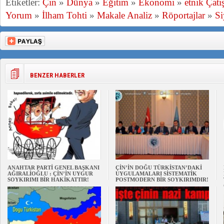
Etiketler:
Çin
»
Dünya
»
Eğitim
»
Ekonomi
»
etnik Çat
Yorum
»
İlham Tohti
»
Makale Analiz
»
Röportajlar
»
Si
BENZER HABERLER
ANAHTAR PARTİ GENEL BAŞKANI
ÇİN’İN DOĞU TÜRKİSTAN’DAKİ
AĞIRALİOĞLU : ÇİN’İN UYGUR
UYGULAMALARI SİSTEMATİK
SOYKIRIMI BİR HAKİKATTIR!
POSTMODERN BİR SOYKIRIMDIR!