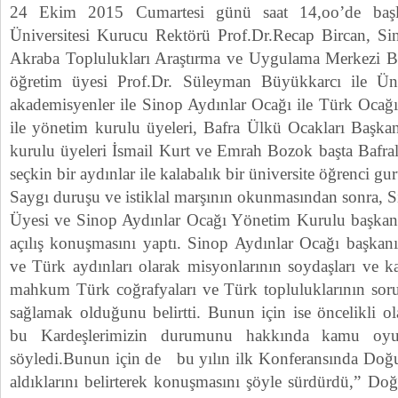
24 Ekim 2015 Cumartesi günü saat 14,oo’de başl
Üniversitesi Kurucu Rektörü Prof.Dr.Recap Bircan, Si
Akraba Toplulukları Araştırma ve Uygulama Merkezi 
öğretim üyesi Prof.Dr. Süleyman Büyükkarcı ile Üniv
akademisyenler ile Sinop Aydınlar Ocağı ile Türk Ocağı
ile yönetim kurulu üyeleri, Bafra Ülkü Ocakları Baş
kurulu üyeleri İsmail Kurt ve Emrah Bozok başta Bafral
seçkin bir aydınlar ile kalabalık bir üniversite öğrenci gur
Saygı duruşu ve istiklal marşının okunmasından sonra, S
Üyesi ve Sinop Aydınlar Ocağı Yönetim Kurulu başkanı
açılış konuşmasını yaptı. Sinop Aydınlar Ocağı başkanı
ve Türk aydınları olarak misyonlarının soydaşları ve k
mahkum Türk coğrafyaları ve Türk topluluklarının sor
sağlamak olduğunu belirtti. Bunun için ise öncelikli o
bu Kardeşlerimizin durumunu hakkında kamu oyu
söyledi.Bunun için de bu yılın ilk Konferansında Doğ
aldıklarını belirterek konuşmasını şöyle sürdürdü,” Do