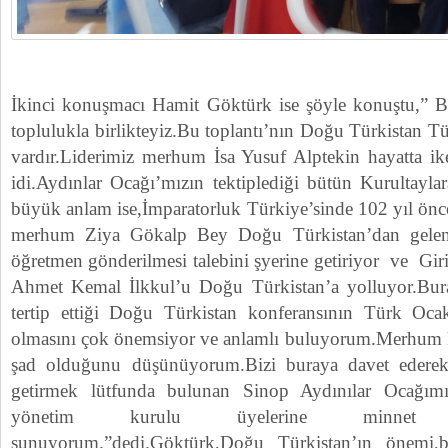
İkinci konuşmacı Hamit Göktürk ise şöyle konuştu,” B
toplulukla birlikteyiz.Bu toplantı’nın Doğu Türkistan Tür
vardır.Liderimiz merhum İsa Yusuf Alptekin hayatta ik
idi.Aydınlar Ocağı’mızın tektiplediği bütün Kurultaylara
büyük anlam ise,İmparatorluk Türkiye’sinde 102 yıl önc
merhum Ziya Gökalp Bey Doğu Türkistan’dan gelen 
öğretmen gönderilmesi talebini şyerine getiriyor ve Giri
Ahmet Kemal İlkkul’u Doğu Türkistan’a yolluyor.Bur
tertip ettiği Doğu Türkistan konferansının Türk Ocak
olmasını çok önemsiyor ve anlamlı buluyorum.Merhum L
şad olduğunu düşünüyorum.Bizi buraya davet ederek
getirmek lütfunda bulunan Sinop Aydınılar Ocağımı
yönetim kurulu üyelerine minnet 
sunuyorum.”dedi.Göktürk,Doğu Türkistan’ın önemi