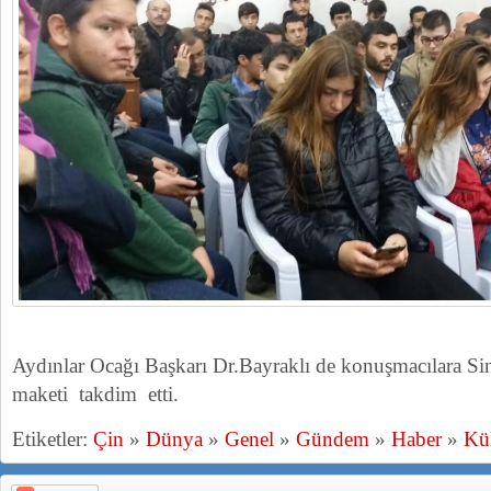
Aydınlar Ocağı Başkarı Dr.Bayraklı de konuşmacılara Sin
maketi takdim etti.
Etiketler:
Çin
»
Dünya
»
Genel
»
Gündem
»
Haber
»
Kül