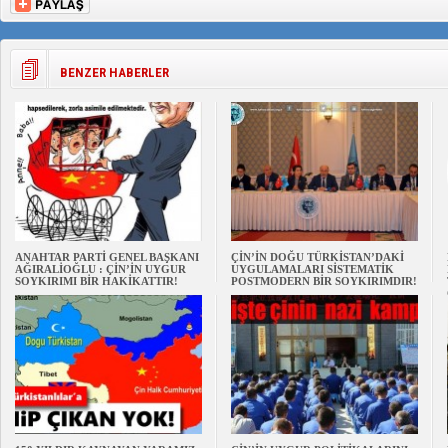
BENZER HABERLER
ANAHTAR PARTİ GENEL BAŞKANI
ÇİN’İN DOĞU TÜRKİSTAN’DAKİ
AĞIRALİOĞLU : ÇİN’İN UYGUR
UYGULAMALARI SİSTEMATİK
SOYKIRIMI BİR HAKİKATTIR!
POSTMODERN BİR SOYKIRIMDIR!