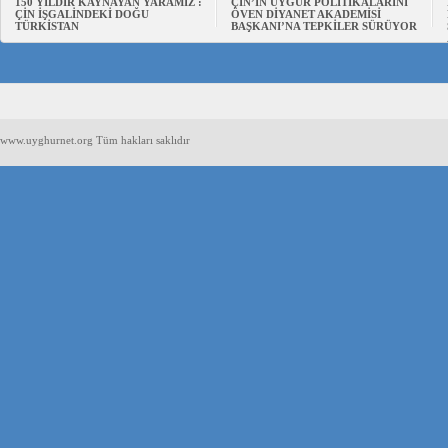
150 YILDIR KAYNAYAN YARAMIZ :
ÇİN’İN UYGUR POLİTİKALARINI
ÇİN İŞGALİNDEKİ DOĞU
ÖVEN DİYANET AKADEMİSİ
TÜRKİSTAN
BAŞKANI’NA TEPKİLER SÜRÜYOR
www.uyghurnet.org Tüm hakları saklıdır