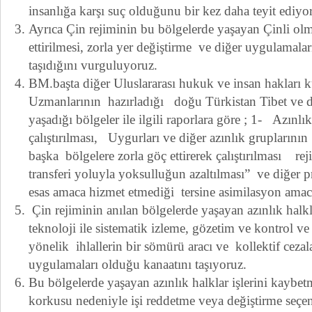
insanlığa karşı suç olduğunu bir kez daha teyit ediyo
Ayrıca Çin rejiminin bu bölgelerde yaşayan Çinli ol
ettirilmesi, zorla yer değiştirme ve diğer uygulamala
taşıdığını vurguluyoruz.
BM.başta diğer Uluslararası hukuk ve insan hakları k
Uzmanlarının hazırladığı doğu Türkistan Tibet ve di
yaşadığı bölgeler ile ilgili raporlara göre ; 1- Azınlı
çalıştırılması, Uygurları ve diğer azınlık gruplarının
başka bölgelere zorla göç ettirerek çalıştırılması re
transferi yoluyla yoksulluğun azaltılması” ve diğer
esas amaca hizmet etmediği tersine asimilasyon amacı 
Çin rejiminin anılan bölgelerde yaşayan azınlık hal
teknoloji ile sistematik izleme, gözetim ve kontrol ve 
yönelik ihlallerin bir sömürü aracı ve kollektif cezal
uygulamaları olduğu kanaatını taşıyoruz.
Bu bölgelerde yaşayan azınlık halklar işlerini kaybet
korkusu nedeniyle işi reddetme veya değiştirme seçe