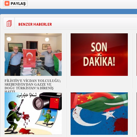
BENZER HABERLER
FİLİSTİN’E VİCDAN YOLCULUĞU;
SREBENİSTA’DAN GAZZE VE
DOĞU TÜRKİSTAN’A DİRENİŞ
HATTI