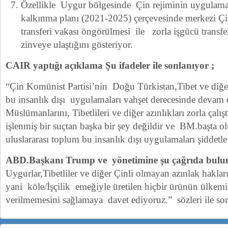
Özellikle Uygur bölgesinde Çin rejiminin uygulam
kalkınma planı (2021-2025) çerçevesinde merkezi Çi
transferi vakası öngörülmesi ile zorla işgücü transf
zinveye ulaştığını gösteriyor.
CAIR yaptığı açıklama Şu ifadeler ile sonlanıyor ;
“Çin Komünist Partisi’nin Doğu Türkistan,Tibet ve diğer
bu insanlık dışı uygulamaları vahşet derecesinde devam
Müslümanlarını, Tibetlileri ve diğer azınlıkları zorla çalış
işlenmiş bir suçtan başka bir şey değildir ve BM.başta o
uluslararası toplum bu insanlık dışı uygulamaları şiddetle
ABD.Başkanı Trump ve yönetimine şu çağrıda bulu
Uygurlar,Tibetliler ve diğer Çinli olmayan azınlak hakları
yani köle/İşçilik emeğiyle üretilen hiçbir ürünün ülkemiz
verilmemesini sağlamaya davet ediyoruz.” sözleri ile so