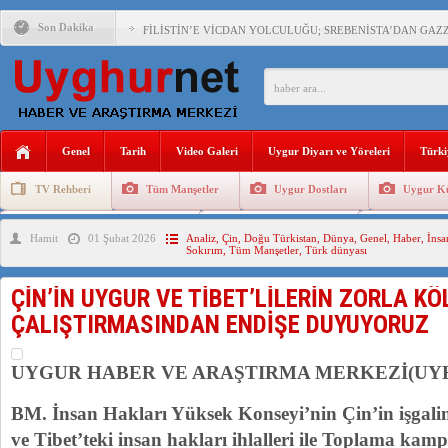
Son Dakika
FİLİSTİN’E VİCDAN YOLCULUĞU; SREBENİSTA’DAN GAZZ
ÇİN’İN “GÜVENLİK”SÖYLEMİ İLE DOĞU TÜRKİSTAN’DA 
Genel
Tarih
Video Galeri
Uygur Diyarı ve Yöreleri
Türki
PAKİSTAN,AFGANİSTAN’DA YAŞAYAN UYGURLARA KARŞI Ç
TV Rehberi
Tüm Manşetler
Uygur Dostları
Uygur Kü
Uygurlarda Düğün ve Cenaze
Uygur Geleneksel Tip
Uygur Gele
Hamit
01 Şubat 2026
Analiz
,
Çin
,
Doğu Türkistan
,
Dünya
,
Genel
,
Haber
,
İnsa
ANAHTAR PARTİ GENEL BAŞKANI AĞIRALİOĞLU : ÇİN’İN
Sokırım
,
Tüm Manşetler
,
Türk dünyası
ÇİN’İN DOĞU TÜRKİSTAN’DAKİ UYGULAMALARI SİSTEM
ÇİN’İN UYGUR VE TİBET’LİLERİN ZORLA KÖ
DİYANET AKADEMİSİ BAŞKANI DOÇ.DR.KAAN : DOĞU TÜR
ÇALIŞTIRMASINDAN ENDİŞE DUYUYORUZ
150 YILDIR KAYNAYAN YARAMIZ : ÇİN İŞGALİNDEKİ DO
UYGUR HABER VE ARAŞTIRMA MERKEZİ(UY
BM. İnsan Hakları Yüksek Konseyi’nin Çin’in işgal
ve Tibet’teki insan hakları ihlalleri ile Toplama kam