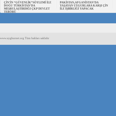
ÇİN’İN “GÜVENLİK”SÖYLEMİ İLE
PAKİSTAN,AFGANİSTAN’DA
DOĞU TÜRKİSTAN’DA
YAŞAYAN UYGURLARA KARŞI ÇİN
MEŞRULAŞTIRDIĞI ÇKP DEVLET
İLE İŞBİRLİĞİ YAPACAK
TERÖRÜ
www.uyghurnet.org Tüm hakları saklıdır