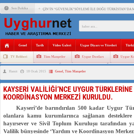
Son Dakika
ÇİN’İN “GÜVENLİK”SÖYLEMİ İLE DOĞU TÜRKİSTAN’DA 
PAKİSTAN,AFGANİSTAN’DA YAŞAYAN UYGURLARA KARŞI Ç
ANAHTAR PARTİ GENEL BAŞKANI AĞIRALİOĞLU : ÇİN’İN
Genel
Tarih
Video Galeri
Uygur Diyarı ve Yöreleri
Türki
ÇİN’İN DOĞU TÜRKİSTAN’DAKİ UYGULAMALARI SİSTEM
TV Rehberi
Tüm Manşetler
Uygur Dostları
Uygur Kü
DİYANET AKADEMİSİ BAŞKANI DOÇ.DR.KAAN : DOĞU TÜR
Uygurlarda Düğün ve Cenaze
Uygur Geleneksel Tip
Uygur Gele
Hamit
18 Ocak 2015
Genel
,
Tüm Manşetler
150 YILDIR KAYNAYAN YARAMIZ : ÇİN İŞGALİNDEKİ DO
ÇİN’İN UYGUR POLİTİKALARINI ÖVEN DİYANET AKADEM
KAYSERİ VALİLİĞİ’NCE UYGUR TÜRKLERİNE
MHP’DEN URUMÇİ KATLİAMI MESAJİ : 05.07.2009 URUM
KOORDİNASYON MERKEZİ KURULDU.
Kayseri’de barındırılan 500 kadar Uygur Türkü
olanlara kamu kurumlarınca sağlanan desteklere
hayırsever ve Sivil Toplum Kuruluşu tarafından ya
Valilik bünyesinde ‘Yardım ve Koordinasyon Merkezi