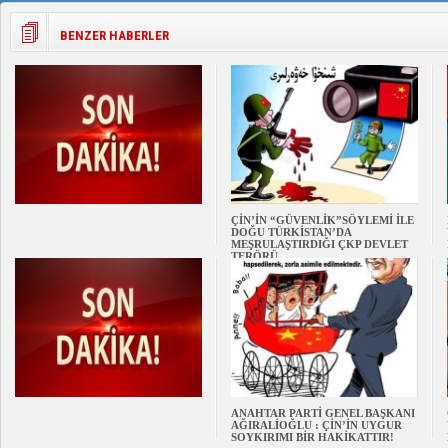
BENZER HABERLER
ÇİN’İN “GÜVENLİK”SÖYLEMİ İLE
DOĞU TÜRKİSTAN’DA
MEŞRULAŞTIRDIĞI ÇKP DEVLET
TERÖRÜ
ANAHTAR PARTİ GENEL BAŞKANI
AĞIRALİOĞLU : ÇİN’İN UYGUR
SOYKIRIMI BİR HAKİKATTIR!