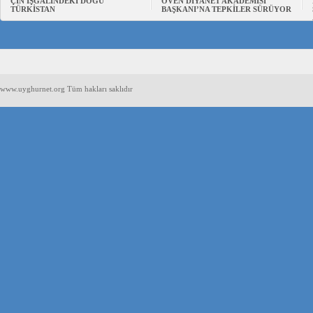
ÇİN İŞGALİNDEKİ DOĞU
ÖVEN DİYANET AKADEMİSİ
TÜRKİSTAN
BAŞKANI’NA TEPKİLER SÜRÜYOR
www.uyghurnet.org Tüm hakları saklıdır