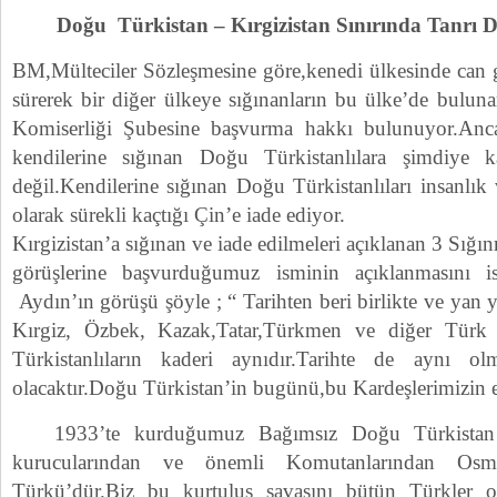
Doğu Türkistan – Kırgizistan Sınırında Tanrı D
BM,Mülteciler Sözleşmesine göre,kenedi ülkesinde can g
sürerek bir diğer ülkeye sığınanların bu ülke’de bulu
Komiserliği Şubesine başvurma hakkı bulunuyor.Anca
kendilerine sığınan Doğu Türkistanlılara şimdiye 
değil.Kendilerine sığınan Doğu Türkistanlıları insanlık
olarak sürekli kaçtığı Çin’e iade ediyor.
Kırgizistan’a sığınan ve iade edilmeleri açıklanan 3 Sığın
görüşlerine başvurduğumuz isminin açıklanmasını
Aydın’ın görüşü şöyle ; “ Tarihten beri birlikte ve yan 
Kırgiz, Özbek, Kazak,Tatar,Türkmen ve diğer Türk 
Türkistanlıların kaderi aynıdır.Tarihte de aynı o
olacaktır.Doğu Türkistan’in bugünü,bu Kardeşlerimizin ert
1933’te kurduğumuz Bağımsız Doğu Türkistan İ
kurucularından ve önemli Komutanlarından Os
Türkü’dür.Biz bu kurtuluş savaşını bütün Türkler ol