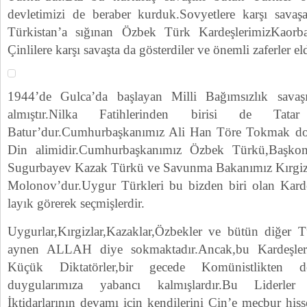
devletimizi de beraber kurduk.Sovyetlere karşı sav
Türkistan’a sığınan Özbek Türk KardeşlerimizKaorbaşı
Çinlilere karşı savaşta da gösterdiler ve önemli zaferler el
1944’de Gulca’da başlayan Milli Bağımsızlık savaş
almıştır.Nilka Fatihlerinden birisi de Tata
Batur’dur.Cumhurbaşkanımız Ali Han Töre Tokmak d
Din alimidir.Cumhurbaşkanımız Özbek Türkü,Başko
Sugurbayev Kazak Türkü ve Savunma Bakanımız Kırgiz
Molonov’dur.Uygur Türkleri bu bizden biri olan Kard
layık görerek seçmişlerdir.
Uygurlar,Kırgizlar,Kazaklar,Özbekler ve bütün diğer Tü
aynen ALLAH diye sokmaktadır.Ancak,bu Kardeşler
Küçük Diktatörler,bir gecede Komünistlikten 
duygularımıza yabancı kalmışlardır.Bu Liderler 
İktidarlarının devamı için kendilerini Çin’e mecbur his