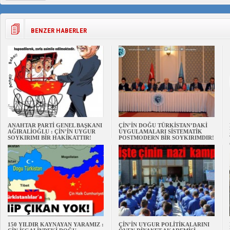
BENZER HABERLER
ANAHTAR PARTİ GENEL BAŞKANI
ÇİN’İN DOĞU TÜRKİSTAN’DAKİ
AĞIRALİOĞLU : ÇİN’İN UYGUR
UYGULAMALARI SİSTEMATİK
SOYKIRIMI BİR HAKİKATTIR!
POSTMODERN BİR SOYKIRIMDIR!
150 YILDIR KAYNAYAN YARAMIZ :
ÇİN’İN UYGUR POLİTİKALARINI