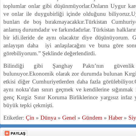
toplumlar onlar gibi düşünmüyorlar.Onların Uygur karde
ve onlar ile duygubirliği içinde olduğunu biliyoruz.U
bunları de boş bırakmayacakkır.Türkistan Cumhuriy
anlamış durumdadır ve farkındadırlar. Türkistan halkları
bir idi.ileride de aynı olacaktır diye düşünüyorum. 
anlayışın daha iyi anlaşılacağını ve buna göre son
görebiliyorum.” Şeklinde değerlendirdi.
Bilindiği gibi Şanghay Paktı’nın güvenli
bulunuyor.Ekonomik olarak zor durumda bulunan Kırgiz
etkisi diğer Cumhuriyetlerden daha fazla görülebiliyor
aynı nokta’dan sınırı geçmek ve kendilerine sığınmak
genç Kırgiz Sınır Koruma Birliklerince yargısız infaz 
büyük tepki çekmişti.
Etiketler:
Çin
»
Dünya
»
Genel
»
Gündem
»
Haber
»
Siy