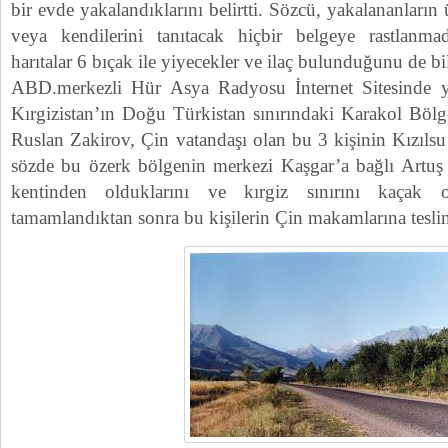
bir evde yakalandıklarını belirtti. Sözcü, yakalananların
veya kendilerini tanıtacak hiçbir belgeye rastlanmad
harıtalar 6 bıçak ile yiyecekler ve ilaç bulunduğunu de bil
ABD.merkezli Hür Asya Radyosu İnternet Sitesinde ye
Kırgizistan’ın Doğu Türkistan sınırındaki Karakol Bö
Ruslan Zakirov, Çin vatandaşı olan bu 3 kişinin Kızıls
sözde bu özerk bölgenin merkezi Kaşgar’a bağlı Artuş İ
kentinden olduklarını ve kırgiz sınırını kaçak ola
tamamlandıktan sonra bu kişilerin Çin makamlarına teslim 