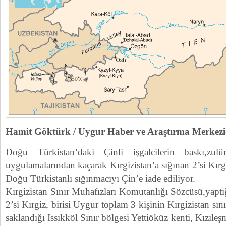
Hamit Göktürk / Uygur Haber ve Araştırma Merk
Doğu Türkistan’daki Çinli işgalcilerin baskı,zu
uygulamalarından kaçarak Kırgizistan’a sığınan 2’si Kır
Doğu Türkistanlı sığınmacıyı Çin’e iade ediliyor.
Kırgizistan Sınır Muhafızları Komutanlığı Sözcüsü,yapt
2’si Kırgiz, birisi Uygur toplam 3 kişinin Kırgizistan sın
saklandığı Issıkköl Sınır bölgesi Yettiöküz kenti, Kızıl