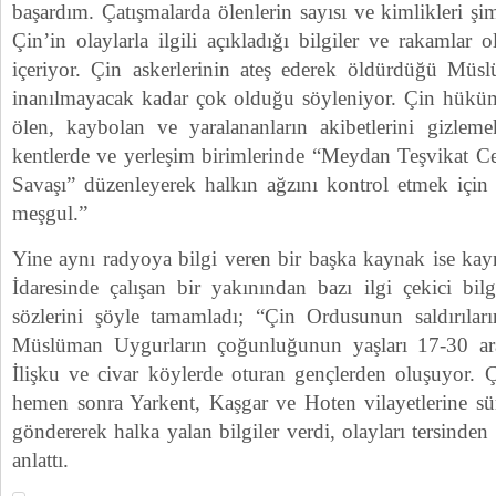
başardım. Çatışmalarda ölenlerin sayısı ve kimlikleri şi
Çin’in olaylarla ilgili açıkladığı bilgiler ve rakamlar 
içeriyor. Çin askerlerinin ateş ederek öldürdüğü Müs
inanılmayacak kadar çok olduğu söyleniyor. Çin hükümet
ölen, kaybolan ve yaralananların akibetlerini gizlem
kentlerde ve yerleşim birimlerinde “Meydan Teşvikat 
Savaşı” düzenleyerek halkın ağzını kontrol etmek içi
meşgul.”
Yine aynı radyoya bilgi veren bir başka kaynak ise kay
İdaresinde çalışan bir yakınından bazı ilgi çekici bilgi
sözlerini şöyle tamamladı; “Çin Ordusunun saldırılar
Müslüman Uygurların çoğunluğunun yaşları 17-30 ara
İlişku ve civar köylerde oturan gençlerden oluşuyor. Ç
hemen sonra Yarkent, Kaşgar ve Hoten vilayetlerine sür
göndererek halka yalan bilgiler verdi, olayları tersinden
anlattı.