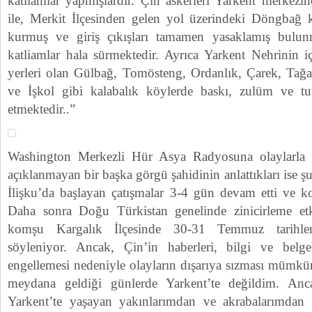
katliamlar yapmışlardır. Çin askerleri Yarkent merkez
ile, Merkit İlçesinden gelen yol üzerindeki Döngbağ 
kurmuş ve giriş çıkışları tamamen yasaklamış bulun
katliamlar hala sürmektedir. Ayrıca Yarkent Nehrinin i
yerleri olan Gülbağ, Tomösteng, Ordanlık, Çarek, Tağar
ve İşkol gibi kalabalık köylerde baskı, zulüm ve t
etmektedir..”
Washington Merkezli Hür Asya Radyosuna olaylarla il
açıklanmayan bir başka görgü şahidinin anlattıkları ise 
İlişku’da başlayan çatışmalar 3-4 gün devam etti ve ko
Daha sonra Doğu Türkistan genelinde zinicirleme etki
komşu Kargalık İlçesinde 30-31 Temmuz tarihleri
söyleniyor. Ancak, Çin’in haberleri, bilgi ve belgel
engellemesi nedeniyle olayların dışarıya sızması mümkü
meydana geldiği günlerde Yarkent’te değildim. Anc
Yarkent’te yaşayan yakınlarımdan ve akrabalarımdan b