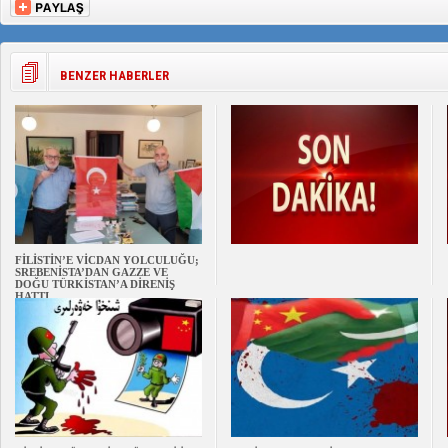
BENZER HABERLER
FİLİSTİN’E VİCDAN YOLCULUĞU;
SREBENİSTA’DAN GAZZE VE
DOĞU TÜRKİSTAN’A DİRENİŞ
HATTI