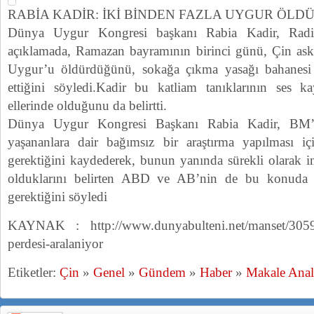
RABİA KADİR: İKİ BİNDEN FAZLA UYGUR ÖL
Dünya Uygur Kongresi başkanı Rabia Kadir, Radio
açıklamada, Ramazan bayramının birinci günü, Çin asker
Uygur’u öldürdüğünü, sokağa çıkma yasağı bahanesi a
ettiğini söyledi.Kadir bu katliam tanıklarının ses ka
ellerinde olduğunu da belirtti.
Dünya Uygur Kongresi Başkanı Rabia Kadir, BM’
yaşananlara dair bağımsız bir araştırma yapılması i
gerektiğini kaydederek, bunun yanında sürekli olarak i
olduklarını belirten ABD ve AB’nin de bu konuda 
gerektiğini söyledi
KAYNAK : http://www.dunyabulteni.net/manset/305991/
perdesi-aralaniyor
Etiketler:
Çin
»
Genel
»
Gündem
»
Haber
»
Makale Anal