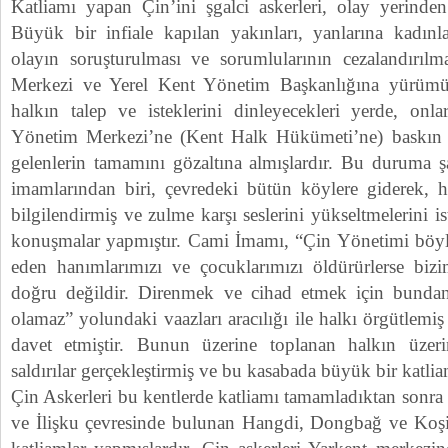
Katliamı yapan Çin’ini şgalci askerleri, olay yerinden
Büyük bir infiale kapılan yakınları, yanlarına kadınla
olayın soruşturulması ve sorumlularının cezalandırılma
Merkezi ve Yerel Kent Yönetim Başkanlığına yürümüşle
halkın talep ve isteklerini dinleyecekleri yerde, onl
Yönetim Merkezi’ne (Kent Halk Hükümeti’ne) baskın ya
gelenlerin tamamını gözaltına almışlardır. Bu duruma ş
imamlarından biri, çevredeki bütün köylere giderek, ha
bilgilendirmiş ve zulme karşı seslerini yükseltmelerini is
konuşmalar yapmıştır. Cami İmamı, “Çin Yönetimi böyle
eden hanımlarımızı ve çocuklarımızı öldürürlerse biz
doğru değildir. Direnmek ve cihad etmek için bunda
olamaz” yolundaki vaazları aracılığı ile halkı örgütlemi
davet etmiştir. Bunun üzerine toplanan halkın üzer
saldırılar gerçekleştirmiş ve bu kasabada büyük bir katli
Çin Askerleri bu kentlerde katliamı tamamladıktan so
ve İlişku çevresinde bulunan Hangdi, Dongbağ ve Koşi