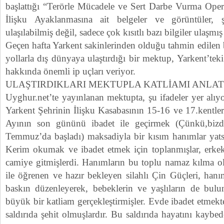
başlattığı “Terörle Mücadele ve Sert Darbe Vurma Oper
İlişku Ayaklanmasına ait belgeler ve görüntüler
ulaşılabilmiş değil, sadece çok kısıtlı bazı bilgiler ulaşm
Geçen hafta Yarkent sakinlerinden olduğu tahmin edilen b
yollarla dış dünyaya ulaştırdığı bir mektup, Yarkent’tek
hakkında önemli ip uçları veriyor.
ULAŞTIRDIKLARI MEKTUPLA KATLİAMI ANLAT
Uyghur.net’te yayınlanan mektupta, şu ifadeler yer al
Yarkent Şehrinin İlişku Kasabasının 15-16 ve 17.kent
Ayının son gününü ibadet ile geçirmek (Çünkü,bi
Temmuz’da başladı) maksadiyla bir kısım hanımlar yats
Kerim okumak ve ibadet etmek için toplanmışlar, erkekl
camiye gitmişlerdi. Hanımların bu toplu namaz kılma ola
ile öğrenen ve hazır bekleyen silahlı Çin Güçleri, hanım
baskın düzenleyerek, bebeklerin ve yaşlıların de bul
büyük bir katliam gerçekleştirmişler. Evde ibadet etmek
saldırıda şehit olmuşlardır. Bu saldırıda hayatını kaybed