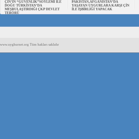
ÇİN’İN “GÜVENLİK”SÖYLEMİ İLE
PAKİSTAN,AFGANİSTAN’DA
DOĞU TÜRKİSTAN’DA
YAŞAYAN UYGURLARA KARŞI ÇİN
MEŞRULAŞTIRDIĞI ÇKP DEVLET
İLE İŞBİRLİĞİ YAPACAK
TERÖRÜ
www.uyghurnet.org Tüm hakları saklıdır