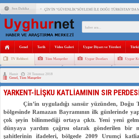
Son Dakika
ÇİN’İN “GÜVENLİK”SÖYLEMİ İLE DOĞU TÜRKİSTAN’DA 
PAKİSTAN,AFGANİSTAN’DA YAŞAYAN UYGURLARA KARŞI Ç
ANAHTAR PARTİ GENEL BAŞKANI AĞIRALİOĞLU : ÇİN’İN
Genel
Tarih
Video Galeri
Uygur Diyarı ve Yöreleri
Türki
ÇİN’İN DOĞU TÜRKİSTAN’DAKİ UYGULAMALARI SİSTEM
TV Rehberi
Tüm Manşetler
Uygur Dostları
Uygur Kü
DİYANET AKADEMİSİ BAŞKANI DOÇ.DR.KAAN : DOĞU TÜR
Uygurlarda Düğün ve Cenaze
Uygur Geleneksel Tip
Uygur Gele
Hamit
28 Temmuz 2018
150 YILDIR KAYNAYAN YARAMIZ : ÇİN İŞGALİNDEKİ DO
Genel
,
Tüm Manşetler
YARKENT-İLİŞKU KATLİAMININ SIR PERDES
Çin’in uyguladığı sansür yüzünden, Doğu Türk
bölgesinde Ramazan Bayramının ilk günlerinde yaptı
çok şeyin bilinmediği ortaya çıktı. Yeni yeni gel
dünyaya yardım çağrısı olarak gönderilen bir 
şahitlerinin ifadeleri, bölgede 2009 Urumçi kat