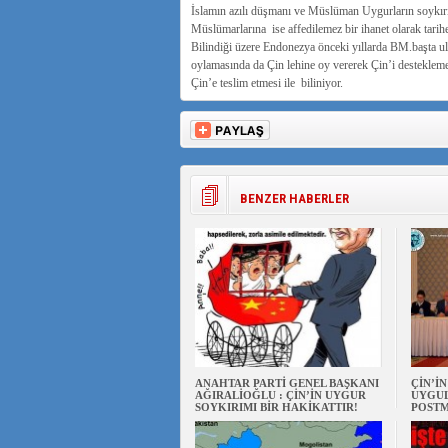
İslamın azılı düşmanı ve Müslüman Uygurların soykı
Müslümarlarına ise affedilemez bir ihanet olarak tari
Bilindiği üzere Endonezya önceki yıllarda BM.başta ul
oylamasında da Çin lehine oy vererek Çin’i desteklemesi
Çin’e teslim etmesi ile biliniyor.
BENZER HABERLER
ANAHTAR PARTİ GENEL BAŞKANI
ÇİN’İ
AĞIRALİOĞLU : ÇİN’İN UYGUR
UYGUL
SOYKIRIMI BİR HAKİKATTIR!
POSTM