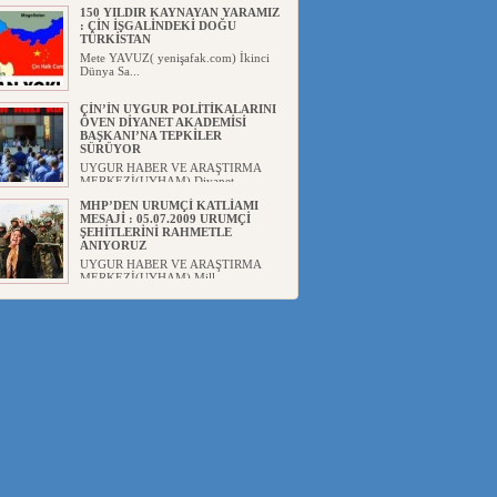
150 YILDIR KAYNAYAN YARAMIZ
: ÇİN İŞGALİNDEKİ DOĞU
TÜRKİSTAN
Mete YAVUZ( yenişafak.com) İkinci
Dünya Sa...
ÇİN’İN UYGUR POLİTİKALARINI
ÖVEN DİYANET AKADEMİSİ
BAŞKANI’NA TEPKİLER
SÜRÜYOR
UYGUR HABER VE ARAŞTIRMA
MERKEZİ(UYHAM) Diyanet
Akademis...
MHP’DEN URUMÇİ KATLİAMI
MESAJİ : 05.07.2009 URUMÇİ
ŞEHİTLERİNİ RAHMETLE
ANIYORUZ
UYGUR HABER VE ARAŞTIRMA
MERKEZİ(UYHAM) Mill...
ÇİN’İN ANKARA BÜYÜKELÇİSİ
JİANG’İN TRABZON ZİYARETİ
Ali ÖZTÜRK( Güneşbakış Gazetesi
yazarı-Trabzon)Geçt...
İŞGALCİ ÇİN’DEN “FETİHLER
SULTANI MEHMET”DİZİSİNE
GARİP SANSÜR VE HADSIZ İHTAR
Av. Oğuzhan ŞAHİN ÇİN'İN
TÜRKİYE'DE SANSÜR ARAYIŞI VE
...
SAADET PARTİSİ İLÇE BAŞKANI :