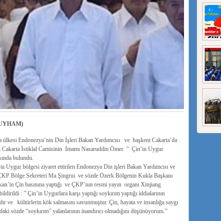
UYHAM)
lkesi Endonezya’nin Din İşleri Bakan Yardımcısı ve başkent Cakarta’da
Cakarta İstiklal Camisinin İmamı Nasaruddin Ömer ” Çin’in Uygur
asında bulundu.
’ta Uygur bölgesi ziyaret ettirilen Endonezya Din işleri Bakan Yardımcısı ve
KP Bölge Sekreteri Ma Şingrui ve sözde Özerk Bölgenin Kukla Başkanı
akan’in Çin basınına yaptığı ve ÇKP’nın resmi yayın organı Xinjiang
ldirildi : ” Çin’in Uygurlara karşı yaptığı soykırım yaptığı iddialarının
ıdır ve kültürlerin kök salmasını savunmuştur. Çin, hayata ve insanlığa saygı
daki sözde “soykırım” yalanlarının inandırıcı olmadığını düşünüyorum.”