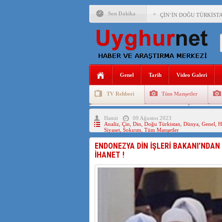
Son Dakika
ÇİN’İN DOĞU TÜRKİST
DİYANET AKADEMİSİ B
150 YILDIR KAYNAYAN
ÇİN’İN UYGUR POLİTİ
Genel
Tarih
Video Galeri
MHP’DEN URUMÇİ KATL
TV Rehberi
Tüm Manşetler
ÇİN’İN ANKARA BÜYÜKE
Uygurlarda Düğün ve Cenaze
Uygur 
Hamit
09 Ağustos 2023
İŞGALCİ ÇİN’DEN “FET
Analiz
,
Çin
,
Din
,
Doğu Türkistan
,
Dünya
,
Genel
,
H
Siyaset
,
Sokırım
,
Tüm Manşetler
SAADET PARTİSİ İLÇE 
ENDONEZYA DİN İŞLERİ BAKANI’NDA
İHANET !
İŞGALCİ ÇİN,DOĞU TÜ