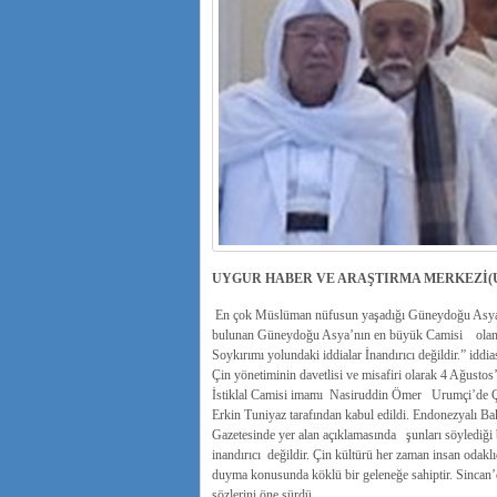
UYGUR HABER VE ARAŞTIRMA MERKEZİ(
En çok Müslüman nüfusun yaşadığı Güneydoğu Asya ü
bulunan Güneydoğu Asya’nın en büyük Camisi olan 
Soykırımı yolundaki iddialar İnandırıcı değildir.” iddi
Çin yönetiminin davetlisi ve misafiri olarak 4 Ağustos
İstiklal Camisi imamı Nasiruddin Ömer Urumçi’de Ç
Erkin Tuniyaz tarafından kabul edildi. Endonezyalı B
Gazetesinde yer alan açıklamasında şunları söylediği bi
inandırıcı değildir. Çin kültürü her zaman insan odakl
duyma konusunda köklü bir geleneğe sahiptir. Sincan’
sözlerini öne sürdü.