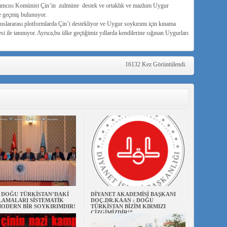
rımcısı Komünist Çin’in zulmüne destek ve ortaklık ve mazlum Uygur
he geçmiş bulunuyor.
uslararası plotformlarda Çin’i destekliyor ve Uygur soykırımı için kınama
 ile tanınıyor. Ayrıca,bu ülke geçtiğimiz yıllarda kendilerine sığınan Uygurları
16132 Kez Görüntülendi.
N DOĞU TÜRKİSTAN’DAKİ
DİYANET AKADEMİSİ BAŞKANI
AMALARI SİSTEMATİK
DOÇ.DR.KAAN : DOĞU
ODERN BİR SOYKIRIMDIR!
TÜRKİSTAN BİZİM KIRMIZI
ÇİZGİMİZDİR!”