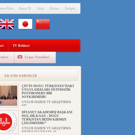
itene Ekle
Kayıt Ol
Giriş
Künye
İletişim
eri
TV Rehberi
etleri
Uygur Yemekleri
ANAHTAR PARTİ GENEL
BAŞKANI AĞIRALİOĞLU : ÇİN’İN
UYGUR SOYKIRIMI BİR
HAKİKATTIR!
EN SON HABERLER
UYGUR HABER VE ARAŞTIRMA
MERKEZİ Anahtar Parti Genel
Başka...
ÇİN’İN DOĞU TÜRKİSTAN’DAKİ
UYGULAMALARI SİSTEMATİK
POSTMODERN BİR
SOYKIRIMDIR!
UYGUR HABER VE ARAŞTIRMA
ME...
DİYANET AKADEMİSİ BAŞKANI
DOÇ.DR.KAAN : DOĞU
TÜRKİSTAN BİZİM KIRMIZI
ÇİZGİMİZDİR!”
UYGUR HABER VE ARAŞTIRMA
MERKEZİ(UYHAM) 19...