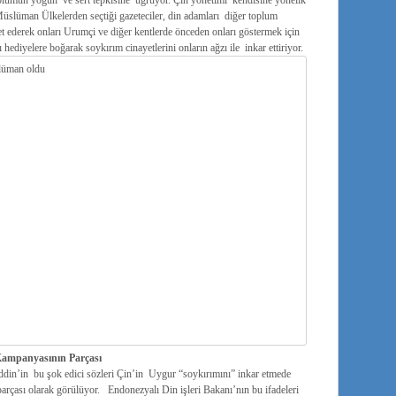
toplumun yoğun ve sert tepkisine uğruyor. Çin yönetimi kendisine yönelik
 Müslüman Ülkelerden seçtiği gazeteciler, din adamları diğer toplum
t ederek onları Urumçi ve diğer kentlerde önceden onları göstermek için
 hediyelere boğarak soykırım cinayetlerini onların ağzı ile inkar ettiriyor.
Kampanyasının Parçası
din’in bu şok edici sözleri Çin’in Uygur “soykırımını” inkar etmede
arçası olarak görülüyor. Endonezyalı Din işleri Bakanı’nın bu ifadeleri