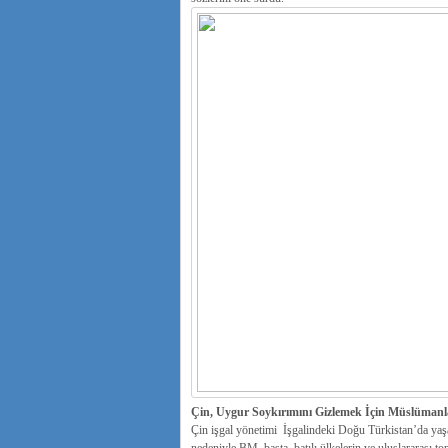
Çin, Uygur Soykırımını Gizlemek İçin Müslümanla
Çin işgal yönetimi İşgalindeki Doğu Türkistan’da yaş