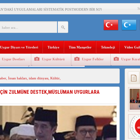
S
AN’DAKİ UYGULAMALARI SİSTEMATİK POSTMODERN BİR SOYKIRIMDIR!
AŞKANI DOÇ.DR.KAAN : DOĞU TÜRKİSTAN BİZİM KIRMIZI ÇİZGİMİZDİR!”
 YARAMIZ : ÇİN İŞGALİNDEKİ DOĞU TÜRKİSTAN
KALARINI ÖVEN DİYANET AKADEMİSİ BAŞKANI’NA TEPKİLER SÜRÜYOR
Uygur Diyarı ve Yöreleri
Türkiye
Tüm Manşetler
Teknoloji
Video Gal
İAMI MESAJİ : 05.07.2009 URUMÇİ ŞEHİTLERİNİ RAHMETLE ANIYORUZ
Uygur Dostları
Uygur Kültürü
Uygur Folklor
Uygur Kıyaf
LÇİSİ JİANG’İN TRABZON ZİYARETİ
Geleneksel Tip
Uygur Geleneksel Sporlar
İHLER SULTANI MEHMET”DİZİSİNE GARİP SANSÜR VE HADSIZ İHTAR
aber
,
İnsan hakları
,
islam dünyası
,
Kültür
,
BAŞKANI : TEMMUZ AYI,DOĞU TÜRKİSTAN İÇİN KATLİAM AYI DEĞİLDİR !
N ÇİN ZULMÜNE DESTEK,MÜSLÜMAN UYGURLARA
RKİSTAN’DA EN AZ 143 BİN UYGUR ÇOCUĞU AİLELERİNDEN KOPARDI