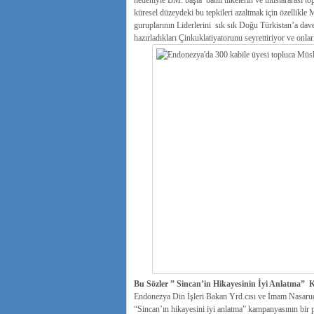
nedeniyle BM. başta batılı ülkelerin ve uluslararası 
küresel düzeydeki bu tepkileri azaltmak için özellikle
guruplarının Liderlerini sık sık Doğu Türkistan’a dave
hazırladıkları Çinkuklatiyatorunu seyrettiriyor ve onları
Bu Sözler ” Sincan’in Hikayesinin İyi Anlatma” 
Endonezya Din İşleri Bakan Yrd.cısı ve İmam Nasarud
“Sincan’ın hikayesini iyi anlatma” kampanyasının bir p