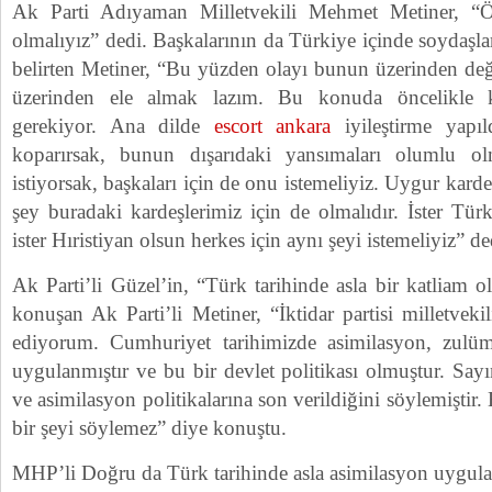
Ak Parti Adıyaman Milletvekili Mehmet Metiner, “Ön
olmalıyız” dedi. Başkalarının da Türkiye içinde soydaşla
belirten Metiner, “Bu yüzden olayı bunun üzerinden değ
üzerinden ele almak lazım. Bu konuda öncelikle 
gerekiyor. Ana dilde
escort ankara
iyileştirme yapıl
koparırsak, bunun dışarıdaki yansımaları olumlu o
istiyorsak, başkaları için de onu istemeliyiz. Uygur karde
şey buradaki kardeşlerimiz için de olmalıdır. İster Türk
ister Hıristiyan olsun herkes için aynı şeyi istemeliyiz” de
Ak Parti’li Güzel’in, “Türk tarihinde asla bir katliam o
konuşan Ak Parti’li Metiner, “İktidar partisi milletvekil
ediyorum. Cumhuriyet tarihimizde asimilasyon, zulüm,
uygulanmıştır ve bu bir devlet politikası olmuştur. Sa
ve asimilasyon politikalarına son verildiğini söylemişti
bir şeyi söylemez” diye konuştu.
MHP’li Doğru da Türk tarihinde asla asimilasyon uygula