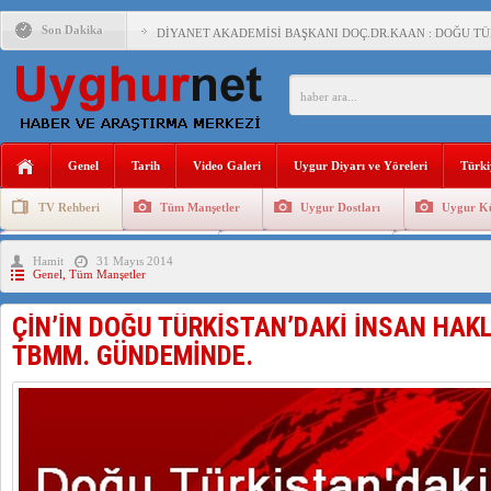
Son Dakika
DİYANET AKADEMİSİ BAŞKANI DOÇ.DR.KAAN : DOĞU TÜR
150 YILDIR KAYNAYAN YARAMIZ : ÇİN İŞGALİNDEKİ DO
ÇİN’İN UYGUR POLİTİKALARINI ÖVEN DİYANET AKADEM
MHP’DEN URUMÇİ KATLİAMI MESAJİ : 05.07.2009 URUM
Genel
Tarih
Video Galeri
Uygur Diyarı ve Yöreleri
Türki
ÇİN’İN ANKARA BÜYÜKELÇİSİ JİANG’İN TRABZON ZİYAR
TV Rehberi
Tüm Manşetler
Uygur Dostları
Uygur Kü
İŞGALCİ ÇİN’DEN “FETİHLER SULTANI MEHMET”DİZİSİN
Uygurlarda Düğün ve Cenaze
Uygur Geleneksel Tip
Uygur Gele
Hamit
31 Mayıs 2014
SAADET PARTİSİ İLÇE BAŞKANI : TEMMUZ AYI,DOĞU TÜR
Genel
,
Tüm Manşetler
İŞGALCİ ÇİN,DOĞU TÜRKİSTAN’DA EN AZ 143 BİN UYGU
ÇİN’İN DOĞU TÜRKİSTAN’DAKİ İNSAN HAKL
TBMM. GÜNDEMİNDE.