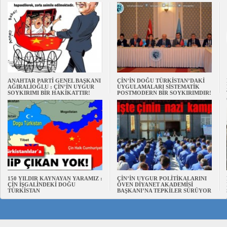
ANAHTAR PARTİ GENEL BAŞKANI
ÇİN’İN DOĞU TÜRKİSTAN’DAKİ
AĞIRALİOĞLU : ÇİN’İN UYGUR
UYGULAMALARI SİSTEMATİK
SOYKIRIMI BİR HAKİKATTIR!
POSTMODERN BİR SOYKIRIMDIR!
150 YILDIR KAYNAYAN YARAMIZ :
ÇİN’İN UYGUR POLİTİKALARINI
ÇİN İŞGALİNDEKİ DOĞU
ÖVEN DİYANET AKADEMİSİ
TÜRKİSTAN
BAŞKANI’NA TEPKİLER SÜRÜYOR