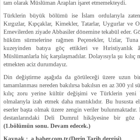
tam olarak Müslüman Arapları işaret etmemekteydi.
Türklerin büyük bölümü ise İslam ordularıyla zaten 
Kırgızlar, Kıpçaklar, Kimekler, Tatarlar, Uygurlar ve O
Emevilerden ziyade Abbasiler dönemine tekabül eder. Gö
hüküm sürmelerine rağmen Peçenekler, Uzlar, Tuna 
kuzeyinden batıya göç ettikleri ve Hıristiyanlık âl
Müslümanlarla hiç karşılaşmadılar. Dolayısıyla şu kılıç 
etmekten aciz durumdayız.
Din değiştirme aşağıda da görüleceği üzere uzun bir
tamamlanması nereden bakılırsa bakılsın en az 300 yıl sü
kılıç zoru yerine kültür değişimi ve Türklerin yeni b
olmalarıyla izah etmek daha mantıklıdır. Bu hususta el
eserler başta olmak üzere zengin veriler bulunmaktadır
destanlarındaki Deli Dumrul hikâyesine bir göz at
(1.bölümün sonu. Devam edecek.)
Kaynak : a haber.com.tr.(Derin Tarih dergisi)