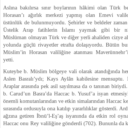
Aslına bakılırsa sınır boylarının hâkimi olan Türk b
Horasan’ı ağırlık merkezi yapmış olan Emevi valiler
üstünlük de bulunmuyordu. Şehirler ve beldeler zaman 
Üstelik Arap fatihlerin İslamı yaymak gibi bir ni
Müslüman olmayan Türk ve diğer yerli ahaliden cizye al
yolunda güçlü rivayetler etrafta dolaşıyordu. Bütün bu
Müslim’in Horasan valiliğine atanması Maverünnehr’i
yetti.
Kuteybe b. Müslim bölgeye vali olarak atandığında hen
Aslen Basralı’ydı; Kays Aylân kabilesine mensuptu.
Araplar arasında pek asil sayılmasa da o tanınan biriydi
b. Carud’un Basra’da Haccac b. Yusuf’a isyan etmesiyl
önemli komutanlarından ve etkin simalarından Haccac ke
sırasında ordusuyla ona katılıp yararlılıklar gösterdi. A
ağzına getiren İbnü’l-Eş’aş isyanında da etkin rol oynad
Haccac onu Rey valiliğine gönderdi (702). Bununla da 