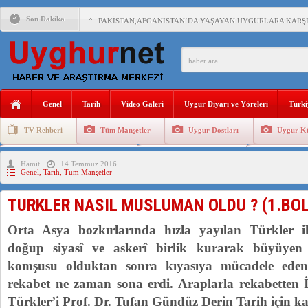
Son Dakika
PAKİSTAN,AFGANİSTAN’DA YAŞAYAN UYGURLARA KARŞI Ç
ANAHTAR PARTİ GENEL BAŞKANI AĞIRALİOĞLU : ÇİN’İN
ÇİN’İN DOĞU TÜRKİSTAN’DAKİ UYGULAMALARI SİSTEM
Genel
Tarih
Video Galeri
Uygur Diyarı ve Yöreleri
Türki
DİYANET AKADEMİSİ BAŞKANI DOÇ.DR.KAAN : DOĞU TÜR
TV Rehberi
Tüm Manşetler
Uygur Dostları
Uygur Kü
150 YILDIR KAYNAYAN YARAMIZ : ÇİN İŞGALİNDEKİ DO
Uygurlarda Düğün ve Cenaze
Uygur Geleneksel Tip
Uygur Gele
Hamit
14 Temmuz 2016
ÇİN’İN UYGUR POLİTİKALARINI ÖVEN DİYANET AKADEM
Genel
,
Tarih
,
Tüm Manşetler
MHP’DEN URUMÇİ KATLİAMI MESAJİ : 05.07.2009 URUM
TÜRKLER NASIL MÜSLÜMAN OLDU ? (1.BÖ
ÇİN’İN ANKARA BÜYÜKELÇİSİ JİANG’İN TRABZON ZİYAR
Orta Asya bozkırlarında hızla yayılan Türkler il
doğup siyasî ve askerî birlik kurarak büyüyen
komşusu olduktan sonra kıyasıya mücadele eden
rekabet ne zaman sona erdi. Araplarla rekabetten 
Türkler’i Prof. Dr. Tufan Gündüz Derin Tarih için ka