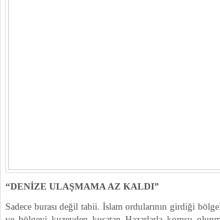
“DENİZE ULAŞMAMA AZ KALDI”
Sadece burası değil tabii. İslam ordularının girdiği bölge
ve bölgeyi kuzeyden kuşatan Hazarlarla komşu olunm