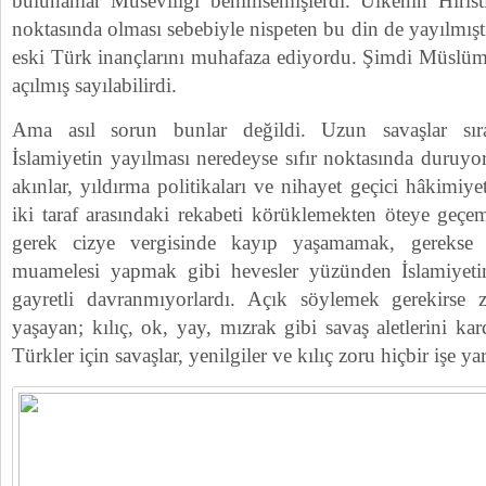
bulunanlar Museviliği benimsemişlerdi. Ülkenin Hırist
noktasında olması sebebiyle nispeten bu din de yayılmışt
eski Türk inançlarını muhafaza ediyordu. Şimdi Müslüma
açılmış sayılabilirdi.
Ama asıl sorun bunlar değildi. Uzun savaşlar sıra
İslamiyetin yayılması neredeyse sıfır noktasında duruyo
akınlar, yıldırma politikaları ve nihayet geçici hâkimiye
iki taraf arasındaki rekabeti körüklemekten öteye geçe
gerek cizye vergisinde kayıp yaşamamak, gerekse
muamelesi yapmak gibi hevesler yüzünden İslamiyeti
gayretli davranmıyorlardı. Açık söylemek gerekirse 
yaşayan; kılıç, ok, yay, mızrak gibi savaş aletlerini ka
Türkler için savaşlar, yenilgiler ve kılıç zoru hiçbir işe y