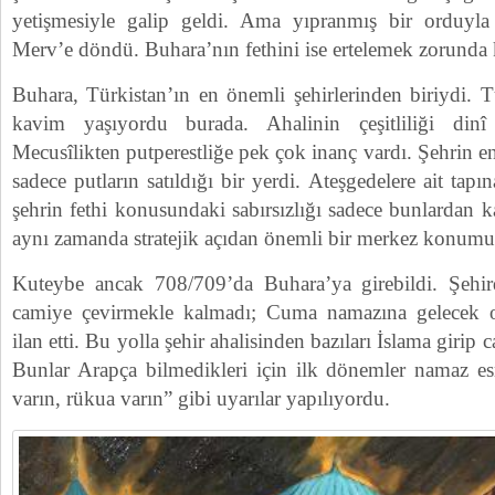
yetişmesiyle galip geldi. Ama yıpranmış bir orduy
Merv’e döndü. Buhara’nın fethini ise ertelemek zorunda 
Buhara, Türkistan’ın en önemli şehirlerinden biriydi. 
kavim yaşıyordu burada. Ahalinin çeşitliliği dinî
Mecusîlikten putperestliğe pek çok inanç vardı. Şehrin en
sadece putların satıldığı bir yerdi. Ateşgedelere ait tapı
şehrin fethi konusundaki sabırsızlığı sadece bunlardan
aynı zamanda stratejik açıdan önemli bir merkez konum
Kuteybe ancak 708/709’da Buhara’ya girebildi. Şehir
camiye çevirmekle kalmadı; Cuma namazına gelecek ola
ilan etti. Bu yolla şehir ahalisinden bazıları İslama girip
Bunlar Arapça bilmedikleri için ilk dönemler namaz es
varın, rükua varın” gibi uyarılar yapılıyordu.