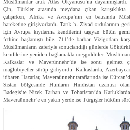
Müslümanlar artık Atlas Okyanusu’na dayanmışlardı
Çin, Türkler arasında meydana çıkan karışıklıkta
çalışırken, Afrika ve Avrupa’nın en batısında Müs
hareketine girişiyorlardı. Tarık b. Ziyad ordularının ge
için Avrupa kıyılarına kendilerini taşıyan bütün gemil
fethine başlamıştı bile. 711’de barbar Vizigotlara kar
Müslümanların zaferiyle sonuçlandığı günlerde Göktürkle
kendilerine yeniden bağlamakla meşguldüler. Müslümanla
Kafkaslar ve Maverünnehr’de ise sonu gelmez çat
mağlubiyetler sürüp gidiyordu. Kafkaslarda, Azerbayca
itibaren Hazarlar, Maveraünnehr taraflarında ise Cürcan’
Sistan bölgesinde Hunların Hindistan uzantısı olan 
Badegis’te Nizek Tarhan ve Toharistan’da Karluklard
Maveraünnehr’e en yakın yerde ise Türgişler hüküm sür