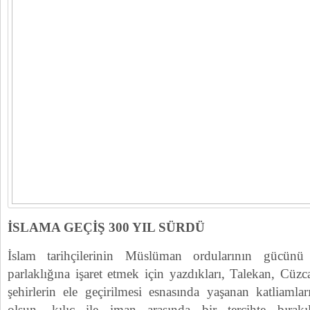
İSLAMA GEÇİŞ 300 YIL SÜRDÜ
İslam tarihçilerinin Müslüman ordularının gücünü 
parlaklığına işaret etmek için yazdıkları, Talekan, Cüz
şehirlerin ele geçirilmesi esnasında yaşanan katliaml
olsun, kılıç ile iman arasında bir tercihte bırakıl