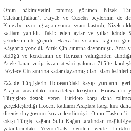
Onun hâkimiyetini tanımış görünen Nizek Tar
Talekan(Talkan), Faryâb ve Cuzcân beylerinin de dest
Kuteybe uzun uğraştan sonra isyanı bastırdı, Nizek öld
katliam yapıldı. Takip eden aylar ve yıllar içinde 
şehirlerini ele geçirdi. Haccac’ın vefatına rağmen gö
Kâşgar’a yöneldi. Artık Çin sınırına dayanmıştı. Ama y
öldüğü ve kendisinin de Horasan valiliğinden alındığ
Acele karar verip isyan ateşini yakınca 715’te kardeşle
Böylece Çin sınırına kadar dayanmış olan İslam fetihleri 
722’de Türgişlerin Horasan’daki kayıp yurtlarını geri
Araplar arasındaki mücadeleyi kızıştırdı. Horasan’ın 
Türgişlere destek veren Türklere karşı daha zalim
gerçekleştirdiği Hocent katliamı Araplara karşı kini daha
direniş duygusunu kuvvetlendirmişti. Onun Taşkent’i e
çıkışı Türgiş Kağanı Sulu Kağan tarafından mağlubiyet
yakınlarındaki Yevmü’l-atş denilen yerde Türkle