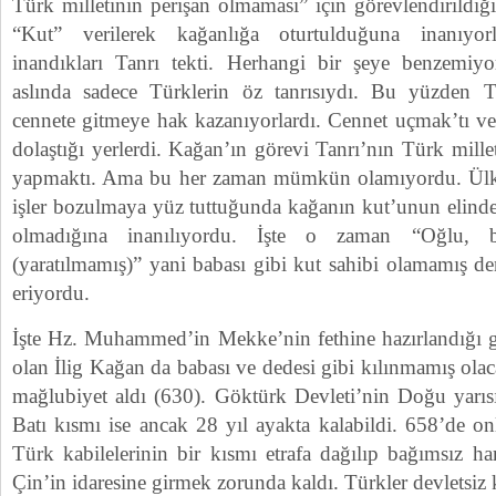
Türk milletinin perişan olmaması” için görevlendirildiği
“Kut” verilerek kağanlığa oturtulduğuna inanıyo
inandıkları Tanrı tekti. Herhangi bir şeye benzemiyo
aslında sadece Türklerin öz tanrısıydı. Bu yüzden 
cennete gitmeye hak kazanıyorlardı. Cennet uçmak’tı ve y
dolaştığı yerlerdi. Kağan’ın görevi Tanrı’nın Türk milleti
yapmaktı. Ama bu her zaman mümkün olamıyordu. Ülke 
işler bozulmaya yüz tuttuğunda kağanın kut’unun elinde
olmadığına inanılıyordu. İşte o zaman “Oğlu, b
(yaratılmamış)” yani babası gibi kut sahibi olamamış de
eriyordu.
İşte Hz. Muhammed’in Mekke’nin fethine hazırlandığı 
olan İlig Kağan da babası ve dedesi gibi kılınmamış olaca
mağlubiyet aldı (630). Göktürk Devleti’nin Doğu yarısı
Batı kısmı ise ancak 28 yıl ayakta kalabildi. 658’de onl
Türk kabilelerinin bir kısmı etrafa dağılıp bağımsız h
Çin’in idaresine girmek zorunda kaldı. Türkler devletsiz k