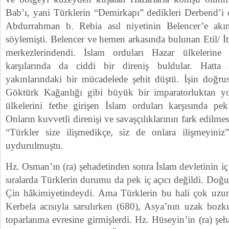
Bab’ı, yani Türklerin “Demirkapı” dedikleri Derbend’i e
Abdurrahman b. Rebia asıl niyetinin Belencer’e ak
söylemişti. Belencer ve hemen arkasında bulunan Etil/ İt
merkezlerindendi. İslam orduları Hazar ülkelerine
karşılarında da ciddi bir direniş buldular. Hatta
yakınlarındaki bir mücadelede şehit düştü. İşin doğru
Göktürk Kağanlığı gibi büyük bir imparatorluktan yo
ülkelerini fethe girişen İslam orduları karşısında pek
Onların kuvvetli direnişi ve savaşçılıklarının fark edilme
“Türkler size ilişmedikçe, siz de onlara ilişmeyini
uydurulmuştu.
Hz. Osman’ın (ra) şehadetinden sonra İslam devletinin iç
sıralarda Türklerin durumu da pek iç açıcı değildi. Do
Çin hâkimiyetindeydi. Ama Türklerin bu hali çok uzun
Kerbela acısıyla sarsılırken (680), Asya’nın uzak bozk
toparlanma evresine girmişlerdi. Hz. Hüseyin’in (ra) şe