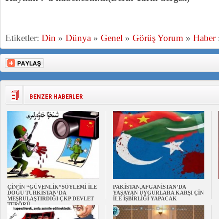
Etiketler:
Din
»
Dünya
»
Genel
»
Görüş Yorum
»
Haber
BENZER HABERLER
ÇİN’İN “GÜVENLİK”SÖYLEMİ İLE
PAKİSTAN,AFGANİSTAN’DA
DOĞU TÜRKİSTAN’DA
YAŞAYAN UYGURLARA KARŞI ÇİN
MEŞRULAŞTIRDIĞI ÇKP DEVLET
İLE İŞBİRLİĞİ YAPACAK
TERÖRÜ