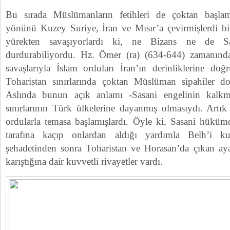
Bu sırada Müslümanların fetihleri de çoktan başlamış
yönünü Kuzey Suriye, İran ve Mısır’a çevirmişlerdi b
yürekten savaşıyorlardı ki, ne Bizans ne de Sas
durdurabiliyordu. Hz. Ömer (ra) (634-644) zamanın
savaşlarıyla İslam orduları İran’ın derinliklerine doğ
Toharistan sınırlarında çoktan Müslüman sipahiler do
Aslında bunun açık anlamı -Sasani engelinin kalkma
sınırlarının Türk ülkelerine dayanmış olmasıydı. Artı
ordularla temasa başlamışlardı. Öyle ki, Sasani hükümd
tarafına kaçıp onlardan aldığı yardımla Belh’i ku
şehadetinden sonra Toharistan ve Horasan’da çıkan ay
karıştığına dair kuvvetli rivayetler vardı.