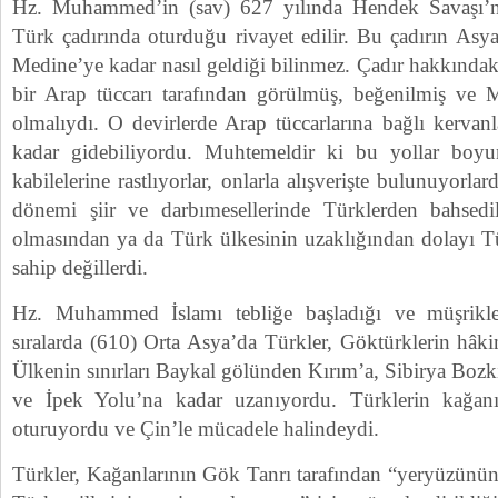
Hz. Muhammed’in (sav) 627 yılında Hendek Savaşı’na 
Türk çadırında oturduğu rivayet edilir. Bu çadırın Asy
Medine’ye kadar nasıl geldiği bilinmez. Çadır hakkındak
bir Arap tüccarı tarafından görülmüş, beğenilmiş ve 
olmalıydı. O devirlerde Arap tüccarlarına bağlı kervan
kadar gidebiliyordu. Muhtemeldir ki bu yollar bo
kabilelerine rastlıyorlar, onlarla alışverişte bulunuyorla
dönemi şiir ve darbımesellerinde Türklerden bahsedi
olmasından ya da Türk ülkesinin uzaklığından dolayı Türk
sahip değillerdi.
Hz. Muhammed İslamı tebliğe başladığı ve müşrikler
sıralarda (610) Orta Asya’da Türkler, Göktürklerin hâki
Ülkenin sınırları Baykal gölünden Kırım’a, Sibirya Boz
ve İpek Yolu’na kadar uzanıyordu. Türklerin kağan
oturuyordu ve Çin’le mücadele halindeydi.
Türkler, Kağanlarının Gök Tanrı tarafından “yeryüzünün