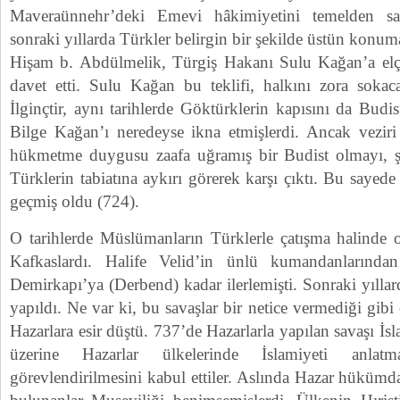
Maveraünnehr’deki Emevi hâkimiyetini temelden sa
sonraki yıllarda Türkler belirgin bir şekilde üstün konuma
Hişam b. Abdülmelik, Türgiş Hakanı Sulu Kağan’a elç
davet etti. Sulu Kağan bu teklifi, halkını zora sokaca
İlginçtir, aynı tarihlerde Göktürklerin kapısını da Budist
Bilge Kağan’ı neredeyse ikna etmişlerdi. Ancak vezir
hükmetme duygusu zaafa uğramış bir Budist olmayı, şe
Türklerin tabiatına aykırı görerek karşı çıktı. Bu sayed
geçmiş oldu (724).
O tarihlerde Müslümanların Türklerle çatışma halinde o
Kafkaslardı. Halife Velid’in ünlü kumandanlarınd
Demirkapı’ya (Derbend) kadar ilerlemişti. Sonraki yıllar
yapıldı. Ne var ki, bu savaşlar bir netice vermediği gi
Hazarlara esir düştü. 737’de Hazarlarla yapılan savaşı İ
üzerine Hazarlar ülkelerinde İslamiyeti anla
görevlendirilmesini kabul ettiler. Aslında Hazar hükümda