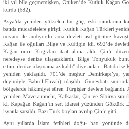
iki yıl bile geçmemişken, Ötüken’de Kutluk Kağan Gök
kurdu (682).
Asya’da yeniden yükselen bu güç, eski sınırlarına 
batıda mücadelelere girişti. Kutluk Kağan Türkleri yeniden
unvanı ile anılıyordu ama devleti asıl gücüne kavuşt
Kağan ile oğulları Bilge ve Kültigin idi. 692’de devle
Kağan önce Kırgızları itaat altına aldı. Çin’e düzen
neredeyse denize ulaşacaklardı. Bilge Tonyukuk bu
ettim, denize ulaşmama az kaldı” diye anlatır. Batıda ise İ
yeniden yaklaşıldı. 701’de meşhur Demirkapı’ya, ya
deyimiyle Babü’l-Ebvab) ulaşıldı. Güneybatı sınırın
bölgelerde hâkimiyet süren Türgişler devlete bağlandı.
yeniden Maveraünnehr, Kafkaslar, Çin ve Sibirya sınırl
ki, Kapağan Kağan’ın sert idaresi yüzünden Göktürk D
isyanla sarsıldı. Bazı Türk boyları ayrılıp Çin’e gitti.
Aynı yıllarda İslam fetihleri doğu- batı yönünde 