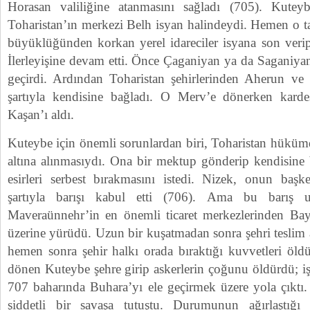
Horasan valiliğine atanmasını sağladı (705). Kutey
Toharistan’ın merkezi Belh isyan halindeydi. Hemen o t
büyüklüğünden korkan yerel idareciler isyana son verip b
İlerleyişine devam etti. Önce Çaganiyan ya da Saganiyan 
geçirdi. Ardından Toharistan şehirlerinden Aherun ve
şartıyla kendisine bağladı. O Merv’e dönerken karde
Kaşan’ı aldı.
Kuteybe için önemli sorunlardan biri, Toharistan hükümd
altına alınmasıydı. Ona bir mektup gönderip kendisine 
esirleri serbest bırakmasını istedi. Nizek, onun baş
şartıyla barışı kabul etti (706). Ama bu barış 
Maveraünnehr’in en önemli ticaret merkezlerinden Bay
üzerine yürüdü. Uzun bir kuşatmadan sonra şehri teslim 
hemen sonra şehir halkı orada bıraktığı kuvvetleri öld
dönen Kuteybe şehre girip askerlerin çoğunu öldürdü; işe 
707 baharında Buhara’yı ele geçirmek üzere yola çıktı.
şiddetli bir savaşa tutuştu. Durumunun ağırlaştığı