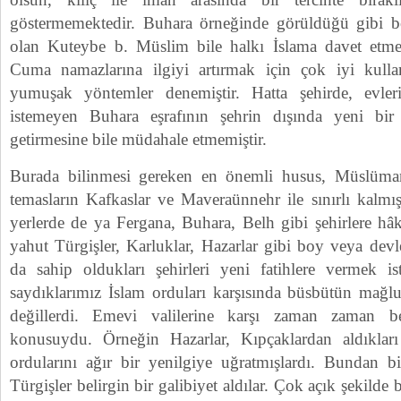
göstermemektedir. Buhara örneğinde görüldüğü gibi bö
olan Kuteybe b. Müslim bile halkı İslama davet etme
Cuma namazlarına ilgiyi artırmak için çok iyi kullan
yumuşak yöntemler denemiştir. Hatta şehirde, evler
istemeyen Buhara eşrafının şehrin dışında yeni bi
getirmesine bile müdahale etmemiştir.
Burada bilinmesi gereken en önemli husus, Müslümanl
temasların Kafkaslar ve Maveraünnehr ile sınırlı kalmı
yerlerde de ya Fergana, Buhara, Belh gibi şehirlere h
yahut Türgişler, Karluklar, Hazarlar gibi boy veya dev
da sahip oldukları şehirleri yeni fatihlere vermek is
saydıklarımız İslam orduları karşısında büsbütün mağ
değillerdi. Emevi valilerine karşı zaman zaman be
konusuydu. Örneğin Hazarlar, Kıpçaklardan aldıklar
ordularını ağır bir yenilgiye uğratmışlardı. Bundan b
Türgişler belirgin bir galibiyet aldılar. Çok açık şekilde b