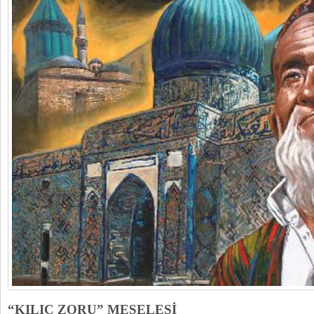
“KILIÇ ZORU” MESELESİ