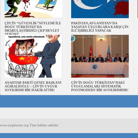
ÇİN’İN “GÜVENLİK”SÖYLEMİ İLE
PAKİSTAN,AFGANİSTAN’DA
DOĞU TÜRKİSTAN’DA
YAŞAYAN UYGURLARA KARŞI ÇİN
MEŞRULAŞTIRDIĞI ÇKP DEVLET
İLE İŞBİRLİĞİ YAPACAK
TERÖRÜ
ANAHTAR PARTİ GENEL BAŞKANI
ÇİN’İN DOĞU TÜRKİSTAN’DAKİ
AĞIRALİOĞLU : ÇİN’İN UYGUR
UYGULAMALARI SİSTEMATİK
SOYKIRIMI BİR HAKİKATTIR!
POSTMODERN BİR SOYKIRIMDIR!
www.uyghurnet.org Tüm hakları saklıdır