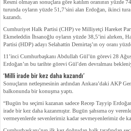
Resmi olmayan sonuçlara göre katılım oranının yüzde 74’
turunda oyların yüzde 51,7’sini alan Erdoğan, ikinci tur
kazandı.
Cumhuriyet Halk Partisi (CHP) ve Milliyetçi Hareket Par
Ekmeleddin İhsanoğlu oyların yüzde 38,5’ini alırken, H
Partisi (HDP) adayı Selahattin Demirtaş’ın oy oranı yüzd
11’inci Cumhurbaşkanı Abdullah Gül’ün görevi 28 Ağust
Erdoğan’ın bu tarihte görevi Gül’den devralması bekleni
‘Milli irade bir kez daha kazandı’
Sonuçların netleşmesinin ardından Ankara’daki AKP Gen
balkonunda bir konuşma yaptı.
“Bugün bu seçimi kazanan sadece Recep Tayyip Erdoğan 
irade bir kez daha kazanmıştır. Bugün şahsıma oy verenl
vermeyenlerde sevenlerimiz kadar sevmeyenlerimiz de ka
Cumhurbaşkanı’nın ilk kez doğrudan halk tarafından seç