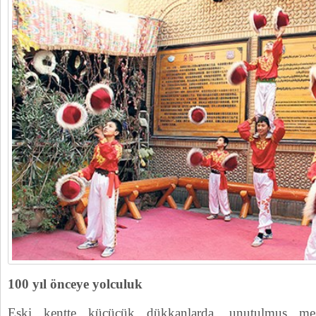
100 yıl önceye yolculuk
Eski kentte küçücük dükkanlarda, unutulmuş mesl