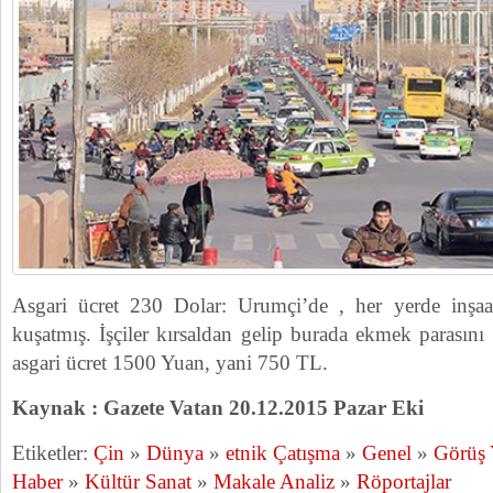
Asgari ücret 230 Dolar: Urumçi’de , her yerde inşaat
kuşatmış. İşçiler kırsaldan gelip burada ekmek parasını
asgari ücret 1500 Yuan, yani 750 TL.
Kaynak : Gazete Vatan 20.12.2015 Pazar Eki
Etiketler:
Çin
»
Dünya
»
etnik Çatışma
»
Genel
»
Görüş
Haber
»
Kültür Sanat
»
Makale Analiz
»
Röportajlar