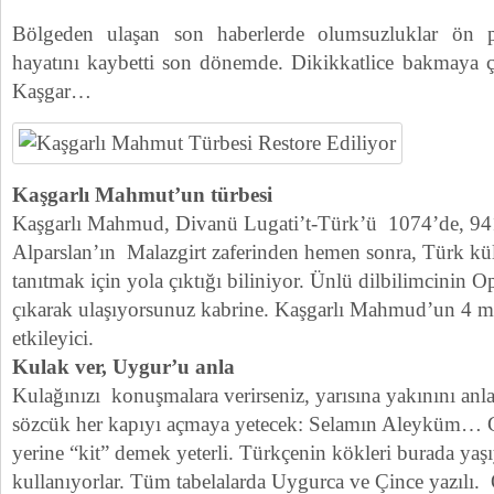
Bölgeden ulaşan son haberlerde olumsuzluklar ön p
hayatını kaybetti son dönemde. Dikikkatlice bakmaya ça
Kaşgar…
Kaşgarlı Mahmut’un türbesi
Kaşgarlı Mahmud, Divanü Lugati’t-Türk’ü 1074’de, 94
Alparslan’ın Malazgirt zaferinden hemen sonra, Türk kü
tanıtmak için yola çıktığı biliniyor. Ünlü dilbilimcinin
çıkarak ulaşıyorsunuz kabrine. Kaşgarlı Mahmud’un 4 me
etkileyici.
Kulak ver, Uygur’u anla
Kulağınızı konuşmalara verirseniz, yarısına yakınını anlay
sözcük her kapıyı açmaya yetecek: Selamın Aleyküm… Ge
yerine “kit” demek yeterli. Türkçenin kökleri burada yaşı
kullanıyorlar. Tüm tabelalarda Uygurca ve Çince yazılı