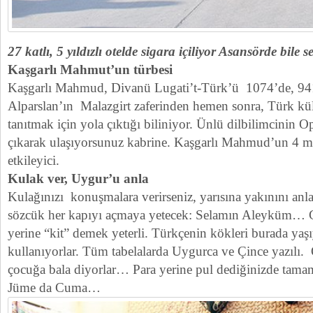
27 katlı, 5 yıldızlı otelde sigara içiliyor Asansörde bile s
Kaşgarlı Mahmut’un türbesi
Kaşgarlı Mahmud, Divanü Lugati’t-Türk’ü 1074’de, 94
Alparslan’ın Malazgirt zaferinden hemen sonra, Türk kü
tanıtmak için yola çıktığı biliniyor. Ünlü dilbilimcinin
çıkarak ulaşıyorsunuz kabrine. Kaşgarlı Mahmud’un 4 me
etkileyici.
Kulak ver, Uygur’u anla
Kulağınızı konuşmalara verirseniz, yarısına yakınını anlay
sözcük her kapıyı açmaya yetecek: Selamın Aleyküm… Ge
yerine “kit” demek yeterli. Türkçenin kökleri burada yaşı
kullanıyorlar. Tüm tabelalarda Uygurca ve Çince yazılı
çocuğa bala diyorlar… Para yerine pul dediğinizde tamamd
Jüme da Cuma…