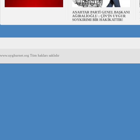
ANAHTAR PARTİ GENEL BAŞKANI
AĞIRALİOĞLU : ÇİN’İN UYGUR
SOYKIRIMI BİR HAKİKATTIR!
www.uyghurnet.org Tüm hakları saklıdır