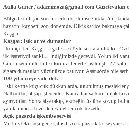
Atilla Güner / adamimoza@gmail.com Gazetevatan.
Bölgeden ulaşan son haberlerde olumsuzluklar ön planday
hayatını kaybetti son dönemde. Dikikkatlice bakmaya çal
Kaşgar…
Kaşgar: Işıklar ve dumanlar
Urumçi’den Kaşgar’a giderken öyle sıkı arandık ki.. Özel
ilk işaretiydi sanki… İndiğimizde geceydi. Yolun iki yanı
Çin’in sembollerinden kırmızı fenerler asılmıştı. 27 katlı, 
sigara dumanları yüzünüzde patlıyor. Asansörde bile serbe
100 yıl önceye yolculuk
Eski kentte küçücük dükkanlarda, unutulmuş meslekler ge
Nalbantlar, ahşap işleyenler. Kancadan sarkan çıplak koyu
ayırıyorlar. Sonra şişe takıp, ekmeğin üstüne koyup buhar
yapılan nan adı verilenekmekler çok lezzetli.
Açık pazarda işkembe servisi
Merkezdeki çarşı gece ışıl ışıl. Açık pazardaki seyyar sat