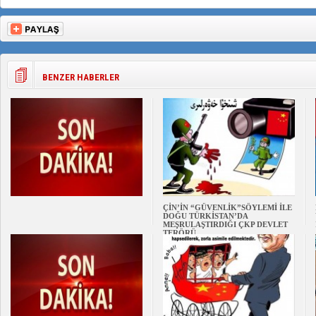
BENZER HABERLER
ÇİN’İN “GÜVENLİK”SÖYLEMİ İLE
DOĞU TÜRKİSTAN’DA
MEŞRULAŞTIRDIĞI ÇKP DEVLET
TERÖRÜ