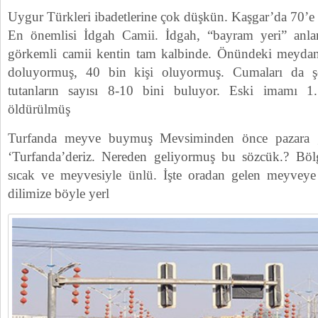
Uygur Türkleri ibadetlerine çok düşkün. Kaşgar’da 70’e 
En önemlisi İdgah Camii. İdgah, “bayram yeri” anlam
görkemli camii kentin tam kalbinde. Önündeki meyd
doluyormuş, 40 bin kişi oluyormuş. Cumaları da şe
tutanların sayısı 8-10 bini buluyor. Eski imamı 1.
öldürülmüş
Turfanda meyve buymuş Mevsiminden önce pazara g
‘Turfanda’deriz. Nereden geliyormuş bu sözcük.? Böl
sıcak ve meyvesiyle ünlü. İşte oradan gelen meyveye 
dilimize böyle yerl