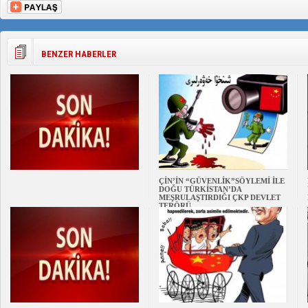
BENZER HABERLER
ÇİN’İN “GÜVENLİK”SÖYLEMİ İLE
DOĞU TÜRKİSTAN’DA
MEŞRULAŞTIRDIĞI ÇKP DEVLET
TERÖRÜ