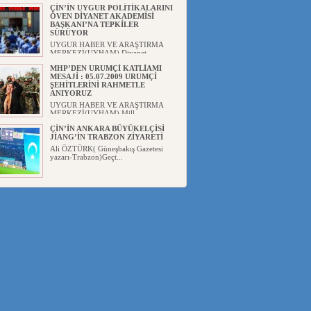
ÇİN’İN UYGUR POLİTİKALARINI
ÖVEN DİYANET AKADEMİSİ
BAŞKANI’NA TEPKİLER
SÜRÜYOR
UYGUR HABER VE ARAŞTIRMA
MERKEZİ(UYHAM) Diyanet
Akademis...
MHP’DEN URUMÇİ KATLİAMI
MESAJİ : 05.07.2009 URUMÇİ
ŞEHİTLERİNİ RAHMETLE
ANIYORUZ
UYGUR HABER VE ARAŞTIRMA
MERKEZİ(UYHAM) Mill...
ÇİN’İN ANKARA BÜYÜKELÇİSİ
JİANG’İN TRABZON ZİYARETİ
Ali ÖZTÜRK( Güneşbakış Gazetesi
yazarı-Trabzon)Geçt...
İŞGALCİ ÇİN’DEN “FETİHLER
SULTANI MEHMET”DİZİSİNE
GARİP SANSÜR VE HADSIZ İHTAR
Av. Oğuzhan ŞAHİN ÇİN'İN
TÜRKİYE'DE SANSÜR ARAYIŞI VE
...
SAADET PARTİSİ İLÇE BAŞKANI :
TEMMUZ AYI,DOĞU TÜRKİSTAN
İÇİN KATLİAM AYI DEĞİLDİR !
UYGUR HABER VE ARAŞTIRMA
MERKEZİ(UYHAM) Komünist
Çin'in...
İŞGALCİ ÇİN,DOĞU