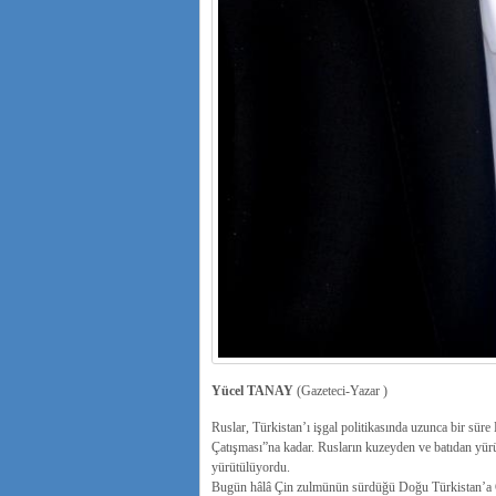
Yücel TANAY
(Gazeteci-Yazar )
Ruslar, Türkistan’ı işgal politikasında uzunca bir sür
Çatışması”na kadar. Rusların kuzeyden ve batıdan yürü
yürütülüyordu.
Bugün hâlâ Çin zulmünün sürdüğü Doğu Türkistan’a Çin