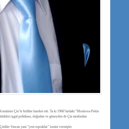
e Komünist Çin’le birlikte hareket etti. Ta ki 1960’lardaki “Moskova-Pekin
ttükleri işgal politikası, doğudan ve güneyden de Çin tarafından
liler Sincan yani “yeni topraklar” ismini vermişler.