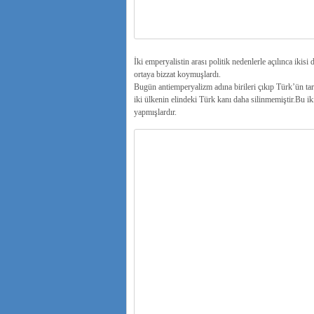
İki emperyalistin arası politik nedenlerle açılınca iki
ortaya bizzat koymuşlardı.
Bugün antiemperyalizm adına birileri çıkıp Türk’ün tar
iki ülkenin elindeki Türk kanı daha silinmemiştir.Bu ik
yapmışlardır.