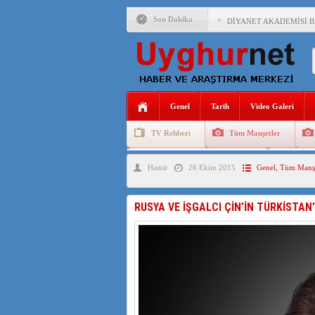
Son Dakika
DİYANET AKADEMİSİ B
150 YILDIR KAYNAYAN
ÇİN’İN UYGUR POLİTİ
MHP’DEN URUMÇİ KATL
Genel
Tarih
Video Galeri
ÇİN’İN ANKARA BÜYÜKE
TV Rehberi
Tüm Manşetler
İŞGALCİ ÇİN’DEN “FET
Uygurlarda Düğün ve Cenaze
Uygur 
Hamit
26 Ekim 2015
Genel
,
Tüm Manşe
SAADET PARTİSİ İLÇE 
İŞGALCİ ÇİN,DOĞU TÜ
RUSYA VE İŞGALCI ÇİN’İN TÜRKİSTAN
AZİZANA KAŞGAR : IŞI