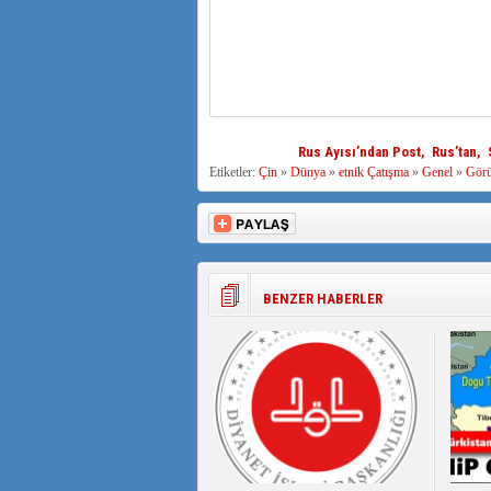
Rus Ayısı’ndan Post, Rus’tan, 
Etiketler:
Çin
»
Dünya
»
etnik Çatışma
»
Genel
»
Gör
BENZER HABERLER