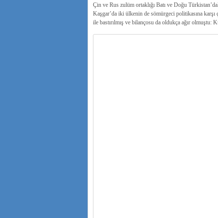
Çin ve Rus zulüm ortaklığı Batı ve Doğu Türkistan’dak
Kaşgar’da iki ülkenin de sömürgeci politikasına karşı 
ile bastırılmış ve bilançosu da oldukça ağır olmuştu: 