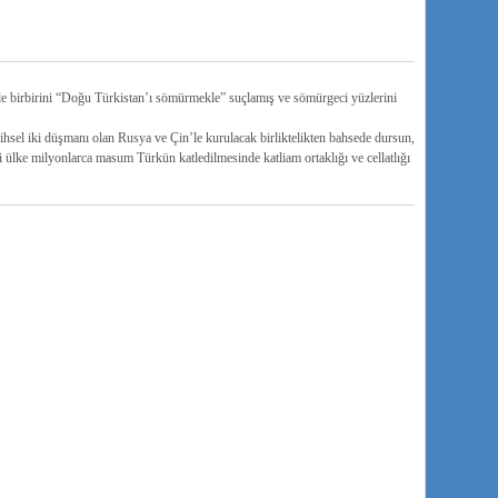
si de birbirini “Doğu Türkistan’ı sömürmekle” suçlamış ve sömürgeci yüzlerini
ihsel iki düşmanı olan Rusya ve Çin’le kurulacak birliktelikten bahsede dursun,
i ülke milyonlarca masum Türkün katledilmesinde katliam ortaklığı ve cellatlığı