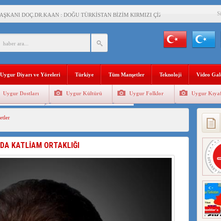
S
AŞKANI DOÇ.DR.KAAN : DOĞU TÜRKİSTAN BİZİM KIRMIZI ÇİZGİMİZDİR!”
 YARAMIZ : ÇİN İŞGALİNDEKİ DOĞU TÜRKİSTAN
KALARINI ÖVEN DİYANET AKADEMİSİ BAŞKANI’NA TEPKİLER SÜRÜYOR
İAMI MESAJİ : 05.07.2009 URUMÇİ ŞEHİTLERİNİ RAHMETLE ANIYORUZ
Uygur Diyarı ve Yöreleri
Türkiye
Tüm Manşetler
Teknoloji
Video Gal
LÇİSİ JİANG’İN TRABZON ZİYARETİ
Uygur Dostları
Uygur Kültürü
Uygur Folklor
Uygur Kıyaf
İHLER SULTANI MEHMET”DİZİSİNE GARİP SANSÜR VE HADSIZ İHTAR
Geleneksel Tip
Uygur Geleneksel Sporlar
tler
BAŞKANI : TEMMUZ AYI,DOĞU TÜRKİSTAN İÇİN KATLİAM AYI DEĞİLDİR !
RKİSTAN’DA EN AZ 143 BİN UYGUR ÇOCUĞU AİLELERİNDEN KOPARDI
’DA KATLİAM ORTAKLIĞI
KLAR ALTINDA BİR VİTRİN Mİ, SUSTURULMUŞBER HAFİZA Mİ?