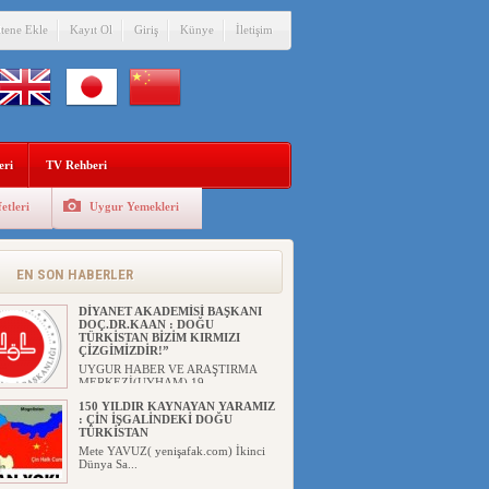
itene Ekle
Kayıt Ol
Giriş
Künye
İletişim
eri
TV Rehberi
etleri
Uygur Yemekleri
EN SON HABERLER
DİYANET AKADEMİSİ BAŞKANI
DOÇ.DR.KAAN : DOĞU
TÜRKİSTAN BİZİM KIRMIZI
ÇİZGİMİZDİR!”
UYGUR HABER VE ARAŞTIRMA
MERKEZİ(UYHAM) 19...
150 YILDIR KAYNAYAN YARAMIZ
: ÇİN İŞGALİNDEKİ DOĞU
TÜRKİSTAN
Mete YAVUZ( yenişafak.com) İkinci
Dünya Sa...