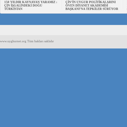
150 YILDIR KAYNAYAN YARAMIZ :
ÇİN’İN UYGUR POLİTİKALARINI
ÇİN İŞGALİNDEKİ DOĞU
ÖVEN DİYANET AKADEMİSİ
TÜRKİSTAN
BAŞKANI’NA TEPKİLER SÜRÜYOR
www.uyghurnet.org Tüm hakları saklıdır