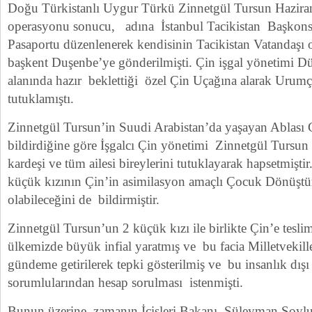
Doğu Türkistanlı Uygur Türkü Zinnetgül Tursun Haziran
operasyonu sonucu, adına İstanbul Tacikistan Başkons
Pasaportu düzenlenerek kendisinin Tacikistan Vatandaşı
başkent Duşenbe’ye gönderilmişti. Çin işgal yönetimi D
alanında hazır beklettiği özel Çin Uçağına alarak Urumç
tutuklamıştı.
Zinnetgül Tursun’in Suudi Arabistan’da yaşayan Ablası
bildirdiğine göre İşgalcı Çin yönetimi Zinnetgül Tursun 
kardeşi ve tüm ailesi bireylerini tutuklayarak hapsetmişt
küçük kızının Çin’in asimilasyon amaçlı Çocuk Dönüştü
olabileceğini de bildirmiştir.
Zinnetgül Tursun’un 2 küçük kızı ile birlikte Çin’e tesli
ülkemizde büyük infial yaratmış ve bu facia Milletveki
gündeme getirilerek tepki gösterilmiş ve bu insanlık dış
sorumlularından hesap sorulması istenmişti.
Bunun üzerine zamanın İçişleri Bakanı Süleyman Soylu