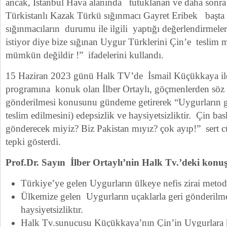
ancak, İstanbul Hava alanında tutuklanan ve daha sonra
Türkistanlı Kazak Türkü sığınmacı Gayret Eribek başt
sığınmacıların durumu ile ilgili yaptığı değerlendirmele
istiyor diye bize sığınan Uygur Türklerini Çin’e teslim 
mümkün değildir !” ifadelerini kullandı.
15 Haziran 2023 günü Halk TV’de İsmail Küçükkaya ile
programına konuk olan İlber Ortaylı, göçmenlerden söz 
gönderilmesi konusunu gündeme getirerek “Uygurların g
teslim edilmesini) edepsizlik ve haysiyetsizliktir. Çin ba
gönderecek miyiz? Biz Pakistan mıyız? çok ayıp!” sert cü
tepki gösterdi.
Prof.Dr. Sayın İlber Ortaylı’nin Halk Tv.’deki konuş
Türkiye’ye gelen Uygurların ülkeye nefis zirai metodla
Ülkemize gelen Uygurların uçaklarla geri gönderilme
haysiyetsizliktır.
Halk Tv.sunucusu Küçükkaya’nın Çin’in Uygurlara k