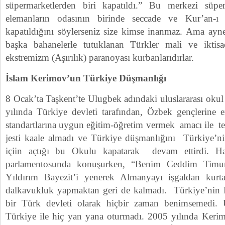
süpermarketlerden biri kapatıldı.” Bu merkezi süper
elemanların odasının birinde seccade ve Kur’an-
kapatıldığını söylerseniz size kimse inanmaz. Ama ayn
başka bahanelerle tutuklanan Türkler mali ve iktisad
ekstremizm (Aşırılık) paranoyası kurbanlarıdırlar.
İslam Kerimov’un Türkiye Düşmanlığı
8 Ocak’ta Taşkent’te Ulugbek adındaki uluslararası okul
yılında Türkiye devleti tarafından, Özbek gençlerine 
standartlarına uygun eğitim-öğretim vermek amacı ile te
jesti kaale almadı ve Türkiye düşmanlığını Türkiye’n
içiin açtığı bu Okulu kapatarak devam ettirdi. H
parlamentosunda konuşurken, “Benim Ceddim Timur
Yıldırım Bayezit’i yenerek Almanyayı işgaldan kurta
dalkavukluk yapmaktan geri de kalmadı. Türkiye’nin K
bir Türk devleti olarak hiçbir zaman benimsemedi. Ul
Türkiye ile hiç yan yana oturmadı. 2005 yılında Keri