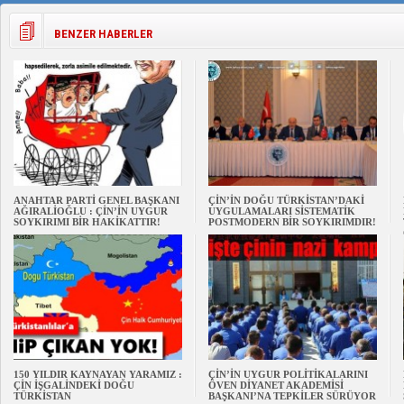
BENZER HABERLER
ANAHTAR PARTİ GENEL BAŞKANI
ÇİN’İN DOĞU TÜRKİSTAN’DAKİ
AĞIRALİOĞLU : ÇİN’İN UYGUR
UYGULAMALARI SİSTEMATİK
SOYKIRIMI BİR HAKİKATTIR!
POSTMODERN BİR SOYKIRIMDIR!
150 YILDIR KAYNAYAN YARAMIZ :
ÇİN’İN UYGUR POLİTİKALARINI
ÇİN İŞGALİNDEKİ DOĞU
ÖVEN DİYANET AKADEMİSİ
TÜRKİSTAN
BAŞKANI’NA TEPKİLER SÜRÜYOR