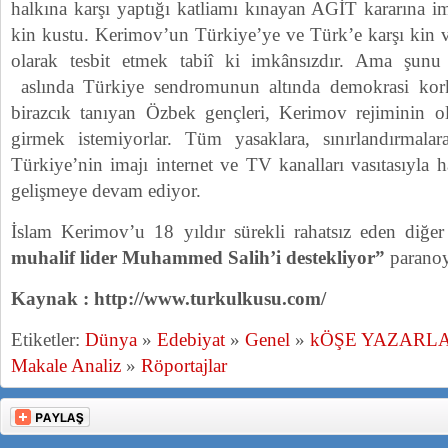
halkına karşı yaptığı katliamı kınayan AGİT kararına i
kin kustu. Kerimov’un Türkiye’ye ve Türk’e karşı kin v
olarak tesbit etmek tabiî ki imkânsızdır. Ama şunu 
aslında Türkiye sendromunun altında demokrasi kork
birazcık tanıyan Özbek gençleri, Kerimov rejiminin 
girmek istemiyorlar. Tüm yasaklara, sınırlandırmalar
Türkiye’nin imajı internet ve TV kanalları vasıtasıyla
gelişmeye devam ediyor.
İslam Kerimov’u 18 yıldır sürekli rahatsız eden diğe
muhalif lider Muhammed Salih’i destekliyor”
paranoy
Kaynak : http://www.turkulkusu.com/
Etiketler:
Dünya
»
Edebiyat
»
Genel
»
kÖŞE YAZARLA
Makale Analiz
»
Röportajlar