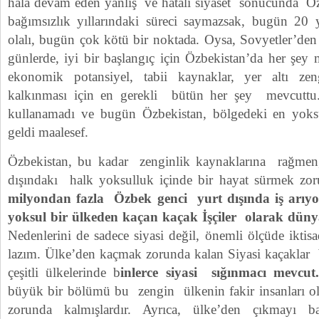
hâlâ devam eden yanlış ve hatalı siyaset sonucunda Özb
bağımsızlık yıllarındaki süreci saymazsak, bugün 20 
olalı, bugün çok kötü bir noktada. Oysa, Sovyetler’den b
günlerde, iyi bir başlangıç için Özbekistan’da her şey 
ekonomik potansiyel, tabii kaynaklar, yer altı zengi
kalkınması için en gerekli bütün her şey mevcutt
kullanamadı ve bugün Özbekistan, bölgedeki en yoksul
geldi maalesef.
Özbekistan, bu kadar zenginlik kaynaklarına rağmen, 
dışındakı halk yoksulluk içinde bir hayat sürmek zo
milyondan fazla Özbek genci yurt dışında iş arıyo
yoksul bir ülkeden kaçan kaçak İşçiler olarak dün
Nedenlerini de sadece siyasi değil, önemli ölçüde iktis
lazım. Ülke’den kaçmak zorunda kalan Siyasi kaçaklar b
çeşitli ülkelerinde b
inlerce siyasi sığınmacı mevcu
büyük bir bölümü bu zengin ülkenin fakir insanları ola
zorunda kalmışlardır. Ayrıca, ülke’den çıkmayı ba