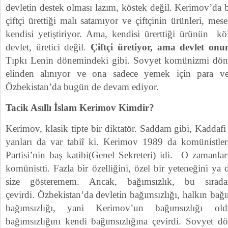
devletin destek olması lazım, köstek değil. Kerimov’da
çiftçi ürettiği malı satamıyor ve çiftçinin ürünleri, me
kendisi yetiştiriyor. Ama, kendisi ürerttiği ürünün kö
devlet, üretici değil.
Çiftçi üretiyor, ama devlet onun
Tıpkı Lenin dönemindeki gibi. Sovyet komünizmi dönem
elinden alınıyor ve ona sadece yemek için para ver
Özbekistan’da bugün de devam ediyor.
Tacik Asıllı İslam Kerimov Kimdir?
Kerimov, klasik tipte bir diktatör. Saddam gibi, Kaddafi
yanları da var tabiî ki. Kerimov 1989 da komünistle
Partisi’nin baş katibi(Genel Sekreteri) idi. O zamanla
komünistti. Fazla bir özelliğini, özel bir yeteneğini ya 
size gösteremem. Ancak, bağımsızlık, bu sırada
çevirdi. Özbekistan’da devletin bağımsızlığı, halkın bağım
bağımsızlığı, yani Kerimov’un bağımsızlığı ol
bağımsızlığını kendi bağımsızlığına çevirdi. Sovyet dö