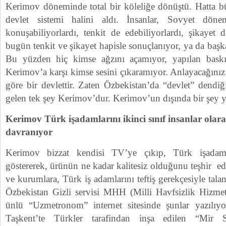
Kerimov döneminde total bir köleliğe dönüştü. Hatta bü
devlet sistemi halini aldı. İnsanlar, Sovyet dö
konuşabiliyorlardı, tenkit de edebiliyorlardı, şikayet 
bugün tenkit ve şikayet hapisle sonuçlanıyor, ya da başka 
Bu yüzden hiç kimse ağzını açamıyor, yapılan baskıla
Kerimov’a karşı kimse sesini çıkaramıyor. Anlayacağını
göre bir devlettir. Zaten Özbekistan’da “devlet” dendi
gelen tek şey Kerimov’dur. Kerimov’un dışında bir şey y
Kerimov Türk işadamlarını ikinci sınıf insanlar olar
davranıyor
Kerimov bizzat kendisi TV’ye çıkıp, Türk işadamla
göstererek, ürünün ne kadar kalitesiz olduğunu teşhir ed
ve kurumlara, Türk iş adamlarını teftiş gerekçesiyle tala
Özbekistan Gizli servisi MHH (Milli Havfsizlik Hizmet
ünlü “Uzmetronom” internet sitesinde şunlar yazılıy
Taşkent’te Türkler tarafindan inşa edilen “Mir 