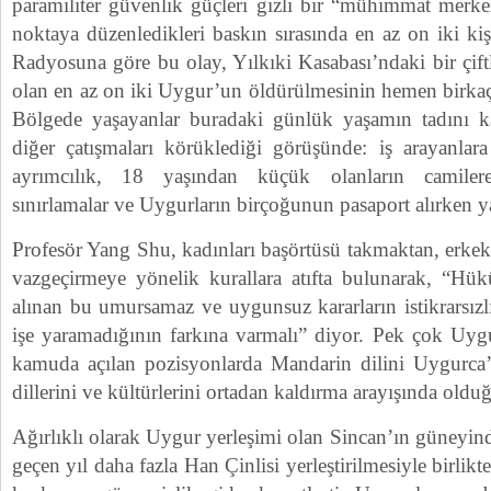
paramiliter güvenlik güçleri gizli bir “mühimmat merkez
noktaya düzenledikleri baskın sırasında en az on iki k
Radyosuna göre bu olay, Yılkıki Kasabası’ndaki bir çift
olan en az on iki Uygur’un öldürülmesinin hemen birkaç
Bölgede yaşayanlar buradaki günlük yaşamın tadını ka
diğer çatışmaları körüklediği görüşünde: iş arayanlar
ayrımcılık, 18 yaşından küçük olanların camiler
sınırlamalar ve Uygurların birçoğunun pasaport alırken 
Profesör Yang Shu, kadınları başörtüsü takmaktan, erkekl
vazgeçirmeye yönelik kurallara atıfta bulunarak, “Hük
alınan bu umursamaz ve uygunsuz kararların istikrarsızlı
işe yaramadığının farkına varmalı” diyor. Pek çok Uygu
kamuda açılan pozisyonlarda Mandarin dilini Uygurca’
dillerini ve kültürlerini ortadan kaldırma arayışında old
Ağırlıklı olarak Uygur yerleşimi olan Sincan’ın güneyind
geçen yıl daha fazla Han Çinlisi yerleştirilmesiyle birlikt