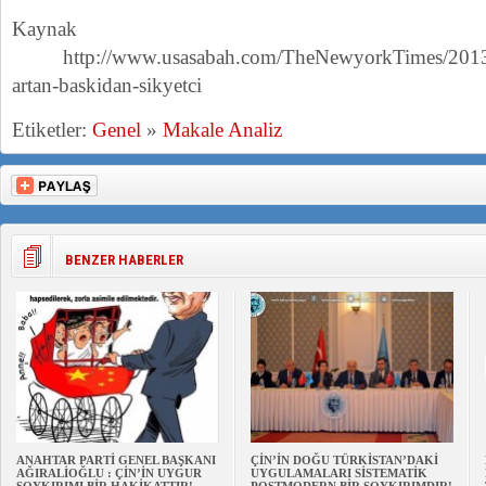
Kayna
http://www.usasabah.com/TheNewyorkTimes/2013/10
artan-baskidan-sikyetci
Etiketler:
Genel
»
Makale Analiz
BENZER HABERLER
ANAHTAR PARTİ GENEL BAŞKANI
ÇİN’İN DOĞU TÜRKİSTAN’DAKİ
AĞIRALİOĞLU : ÇİN’İN UYGUR
UYGULAMALARI SİSTEMATİK