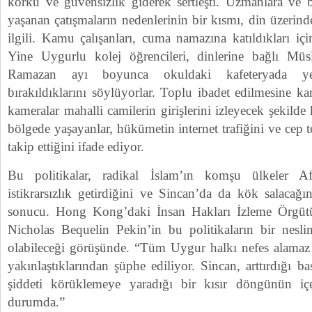
korku ve güvensizlik giderek sertleşti. Uzmanlara ve 
yaşanan çatışmaların nedenlerinin bir kısmı, din üzerind
ilgili. Kamu çalışanları, cuma namazına katıldıkları için
Yine Uygurlu kolej öğrencileri, dinlerine bağlı Müs
Ramazan ayı boyunca okuldaki kafeteryada 
bırakıldıklarını söylüyorlar. Toplu ibadet edilmesine kar
kameralar mahalli camilerin girişlerini izleyecek şekild
bölgede yaşayanlar, hükümetin internet trafiğini ve cep 
takip ettiğini ifade ediyor.
Bu politikalar, radikal İslam’ın komşu ülkeler Af
istikrarsızlık getirdiğini ve Sincan’da da kök salacağı
sonucu. Hong Kong’daki İnsan Hakları İzleme Örgütü’
Nicholas Bequelin Pekin’in bu politikaların bir nesli
olabileceği görüşünde. “Tüm Uygur halkı nefes alamaz ha
yakınlaştıklarından şüphe ediliyor. Sincan, arttırdığı b
şiddeti körüklemeye yaradığı bir kısır döngünün içe
durumda.”