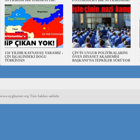
SOYKIRIMI BİR HAKİKATTIR!
POSTMODERN BİR SOYKIRIMDIR!
150 YILDIR KAYNAYAN YARAMIZ :
ÇİN’İN UYGUR POLİTİKALARINI
ÇİN İŞGALİNDEKİ DOĞU
ÖVEN DİYANET AKADEMİSİ
TÜRKİSTAN
BAŞKANI’NA TEPKİLER SÜRÜYOR
www.uyghurnet.org Tüm hakları saklıdır