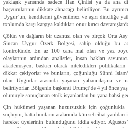
yaklaşık yarısında sadece Han Çinlisi ya da ana di
başvurularının dikkate alınacağı belirtiliyor. Bu ayrım
Uygur’un, kendilerini güvenilmez ve aşırı dinciliğe ya
toplumda karşı karşıya kaldıkları onur kırıcı davranışlard
Çölün ve dağların bir uzantısı olan ve birçok Orta Asy
Sincan Uygur Özerk Bölgesi, sahip olduğu bu ada
kontrolünde. En az 100 cana mal olan ve yaz boy
olaylarının ardından analistler, insan hakları savunuc
akademisyen, baskıcı olarak niteledikleri politikaları
dikkat çekiyorlar ve bunların, çoğunluğu Sünni İslam’
olan Uygurlar arasında yaşanan yabancılaşma ve radi
belirtiyorlar. Bölgenin başkenti Urumçi’de 4 yıl önce ya
ölümüyle sonuçlanan etnik isyanlardan bu yana bahsi geçen
Çin hükümeti yaşanan huzursuzluk için çoğunlukla dı
suçluyor, hatta bunların aralarında küresel cihat yanlıları i
hareket üyelerinin bulunduğunu iddia ediyor. Ağustos’