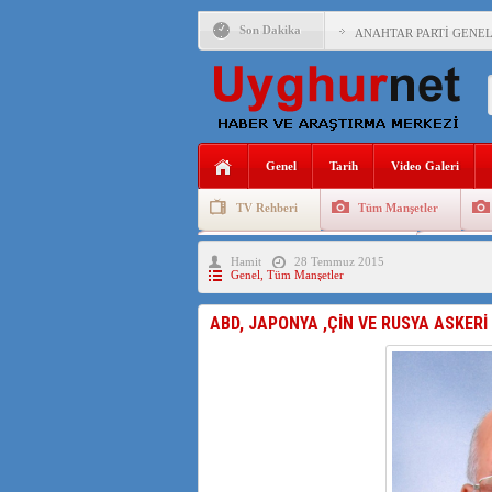
Son Dakika
ANAHTAR PARTİ GENEL 
ÇİN’İN DOĞU TÜRKİST
DİYANET AKADEMİSİ B
150 YILDIR KAYNAYAN
Genel
Tarih
Video Galeri
ÇİN’İN UYGUR POLİTİ
TV Rehberi
Tüm Manşetler
MHP’DEN URUMÇİ KATL
Uygurlarda Düğün ve Cenaze
Uygur 
Hamit
28 Temmuz 2015
ÇİN’İN ANKARA BÜYÜKE
Genel
,
Tüm Manşetler
İŞGALCİ ÇİN’DEN “FET
ABD, JAPONYA ,ÇİN VE RUSYA ASKERİ
SAADET PARTİSİ İLÇE 
İŞGALCİ ÇİN,DOĞU TÜ