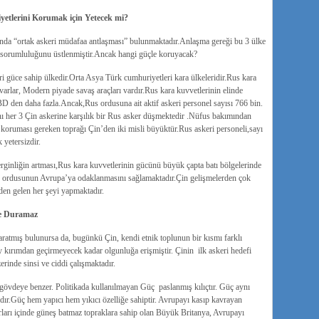
tlerini Korumak için Yetecek mi?
ında “ortak askeri müdafaa antlaşması” bulunmaktadır.Anlaşma gereği bu 3 ülke
k sorumluluğunu üstlenmiştir.Ancak hangi güçle koruyacak?
 güce sahip ülkedir.Orta Asya Türk cumhuriyetleri kara ülkeleridir.Rus kara
arlar, Modern piyade savaş araçları vardır.Rus kara kuvvetlerinin elinde
D den daha fazla.Ancak,Rus ordusuna ait aktif askeri personel sayısı 766 bin.
ı her 3 Çin askerine karşılık bir Rus asker düşmektedir .Nüfus bakımından
 koruması gereken toprağı Çin’den iki misli büyüktür.Rus askeri personeli,sayı
 yetersizdir.
rginliğin artması,Rus kara kuvvetlerinin gücünü büyük çapta batı bölgelerinde
ordusunun Avrupa’ya odaklanmasını sağlamaktadır.Çin gelişmelerden çok
nden gelen her şeyi yapmaktadır.
de Duramaz
aratmış bulunursa da, bugünkü Çin, kendi etnik toplunun bir kısmı farklı
soy kırımdan geçirmeyecek kadar olgunluğa erişmiştir. Çinin ilk askeri hedefi
rinde sinsi ve ciddi çalışmaktadır.
a gövdeye benzer. Politikada kullanılmayan Güç paslanmış kılıçtır. Güç aynı
dır.Güç hem yapıcı hem yıkıcı özelliğe sahiptir. Avrupayı kasıp kavrayan
rları içinde güneş batmaz topraklara sahip olan Büyük Britanya, Avrupayı