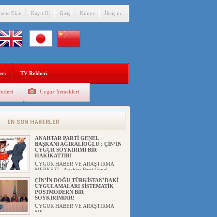
itene Ekle
Kayıt Ol
Giriş
Künye
İletişim
eri
TV Rehberi
etleri
Uygur Yemekleri
EN SON HABERLER
ANAHTAR PARTİ GENEL
BAŞKANI AĞIRALİOĞLU : ÇİN’İN
UYGUR SOYKIRIMI BİR
HAKİKATTIR!
UYGUR HABER VE ARAŞTIRMA
MERKEZİ Anahtar Parti Genel
Başka...
ÇİN’İN DOĞU TÜRKİSTAN’DAKİ
UYGULAMALARI SİSTEMATİK
POSTMODERN BİR
SOYKIRIMDIR!
UYGUR HABER VE ARAŞTIRMA
ME...