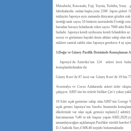
Mitsubishi, Kawasaki, Fuji, Toyota, Toshiba, Sony…gib
fabrikalarıdır. ondan başka yene 2500 Japon şirketi Or
mülayim Japonya aynı zamanda dünyanın gözden ırak s
ürettiği tank sayısı 10 binlerin üzerindedir.Ürettiği or
havadan havaya fırlatılacak roket sayısı 7000 adet.Rok
fazladır. Japonya kendi uydusunu kendi fırlatabilen az
sessiz ve görünmez hayalet deniz altıları sahip olan te
nükleer santral sahibi olan Japonya gerekirse 4 ay içi
3.Doğu ve Güney Pasifik Denizinde Konuşlanan A
Japonya’da Amerika’nın 124 askeri üssü bulunm
konuşlandırılmakta dır.
Güney Kore’de 87 üssü var. Güney Kore’de 19 bin 75
Avustralya ve Cocos Adalarında askeri üsler oluş
çalışıyor. ABD’nin bu üslerle birlikte Çin’e yakın yakl
19 Adet uçak gemisine sahip olan ABD’nin George 
uçak gemisi Japonya’nın Sasebo limanında konuşlanm
ülkelerinde var olan uçak gemsisi toplamı12 adettir
harcamasının %40 nı tek başına yapan ABD,2020.yılı
tamamlayacağını açıklamıştır.Pasifikte sürekli hareket 
D-5 balistik füze,4 MK48 torpido bulunmaktadır.