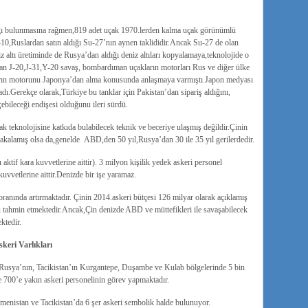
ağı bulunmasına rağmen,819 adet uçak 1970.lerden kalma uçak görünümlü
10,Ruslardan satın aldığı Su-27’nın aynen taklididir.Ancak Su-27 de olan
z altı üretiminde de Rusya’dan aldığı deniz altıları kopyalamaya,teknolojide o
lan J-20,J-31,Y-20 savaş, bombardıman uçakların motorları Rus ve diğer ülke
arın motorunu Japonya’dan alma konusunda anlaşmaya varmıştı.Japon medyası
adı.Gerekçe olarak,Türkiye bu tanklar için Pakistan’dan sipariş aldığını,
ebileceği endişesi olduğunu ileri sürdü.
k teknolojisine katkıda bulabilecek teknik ve beceriye ulaşmış değildir.Çinin
 yakalamış olsa da,genelde ABD,den 50 yıl,Rusya’dan 30 ile 35 yıl gerilerdedir.
ktif kara kuvvetlerine aittir). 3 milyon kişilik yedek askeri personel
vvetlerine aittir.Denizde bir işe yaramaz.
ranında artırmaktadır. Çinin 2014.askeri bütçesi 126 milyar olarak açıklamış
tahmin etmektedir.Ancak,Çin denizde ABD ve müttefikleri ile savaşabilecek
ktedir.
eri Varlıkları
Rusya’nın, Tacikistan’ın Kurgantepe, Duşambe ve Kulab bölgelerinde 5 bin
 700’e yakın askeri personelinin görev yapmaktadır.
enistan ve Tacikistan’da 6 şer askeri sembolik halde bulunuyor.