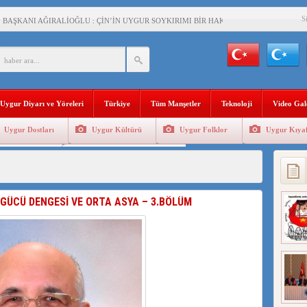
S
BAŞKANI AĞIRALİOĞLU : ÇİN’İN UYGUR SOYKIRIMI BİR HAKİKATTIR!
AN’DAKİ UYGULAMALARI SİSTEMATİK POSTMODERN BİR SOYKIRIMDIR!
AŞKANI DOÇ.DR.KAAN : DOĞU TÜRKİSTAN BİZİM KIRMIZI ÇİZGİMİZDİR!”
 YARAMIZ : ÇİN İŞGALİNDEKİ DOĞU TÜRKİSTAN
Uygur Diyarı ve Yöreleri
Türkiye
Tüm Manşetler
Teknoloji
Video Gal
KALARINI ÖVEN DİYANET AKADEMİSİ BAŞKANI’NA TEPKİLER SÜRÜYOR
Uygur Dostları
Uygur Kültürü
Uygur Folklor
Uygur Kıyaf
İAMI MESAJİ : 05.07.2009 URUMÇİ ŞEHİTLERİNİ RAHMETLE ANIYORUZ
Geleneksel Tip
Uygur Geleneksel Sporlar
LÇİSİ JİANG’İN TRABZON ZİYARETİ
İHLER SULTANI MEHMET”DİZİSİNE GARİP SANSÜR VE HADSIZ İHTAR
 GÜCÜ DENGESİ VE ORTA ASYA – 3.BÖLÜM
BAŞKANI : TEMMUZ AYI,DOĞU TÜRKİSTAN İÇİN KATLİAM AYI DEĞİLDİR !
RKİSTAN’DA EN AZ 143 BİN UYGUR ÇOCUĞU AİLELERİNDEN KOPARDI