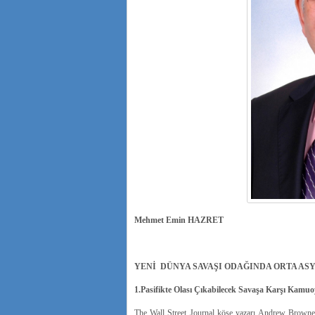
Mehmet Emin HAZRET
YENİ DÜNYA SAVAŞI ODAĞINDA ORTA ASY
1.Pasifikte Olası Çıkabilecek Savaşa Karşı Kamuo
The Wall Street Journal köşe yazarı Andrew Brown