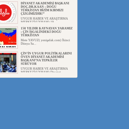
DİYANET AKADEMİSİ BAŞKANI
DOÇ.DR.KAAN : DOĞU
TÜRKİSTAN BİZİM KIRMIZI
ÇİZGİMİZDİR!”
UYGUR HABER VE ARAŞTIRMA
MERKEZİ(UYHAM) 19...
150 YILDIR KAYNAYAN YARAMIZ
: ÇİN İŞGALİNDEKİ DOĞU
TÜRKİSTAN
Mete YAVUZ( yenişafak.com) İkinci
Dünya Sa...
ÇİN’İN UYGUR POLİTİKALARINI
ÖVEN DİYANET AKADEMİSİ
BAŞKANI’NA TEPKİLER
SÜRÜYOR
UYGUR HABER VE ARAŞTIRMA
MERKEZİ(UYHAM) Diyanet
Akademis...
MHP’DEN URUMÇİ KATLİAMI
MESAJİ : 05.07.2009 URUMÇİ
ŞEHİTLERİNİ RAHMETLE
ANIYORUZ
UYGUR HABER VE ARAŞTIRMA
MERKEZİ(UYHAM) Mill...
ÇİN’İN ANKARA BÜYÜKELÇİSİ
JİANG’İN TRABZON ZİYARETİ
Ali ÖZTÜRK( Güneşbakış Gazetesi
yazarı-Trabzon)Geçt...
İŞGALCİ ÇİN’DEN “FETİHLER