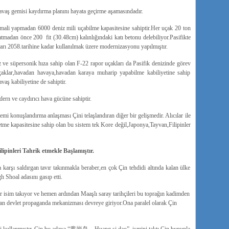
vaş gemisi kaydırma planını hayata geçirme aşamasındadır.
i yapmadan 6000 deniz mili uçabilme kapasitesine sahiptir.Her uçak 20 ton
atmadan önce 200 fit (30.48cm) kalınlığındaki katı betonu delebiliyor.Pasifikte
rı 2058.tarihine kadar kullanılmak üzere modernizasyonu yapılmıştır.
 ve süpersonik hıza sahip olan F-22 rapor uçakları da Pasifik denizinde görev
çaklar,havadan havaya,havadan karaya muharip yapabilme kabiliyetine sahip
vaş kabiliyetine de sahiptir.
ern ve caydırıcı hava gücüne sahiptir.
 konuşlandırma anlaşması Çini telaşlandıran diğer bir gelişmedir. Alıcılar ile
tme kapasitesine sahip olan bu sistem tek Kore değil,Japonya,Tayvan,Filipinler
lipinleri Tahrik etmekle Başlamıştır.
arşı saldırgan tavır takınmakla beraber,en çok Çin tehdidi altında kalan ülke
h Shoal adasını gasıp etti.
bir isim takıyor ve hemen ardından Maaşlı saray tarihçileri bu toprağın kadimden
an devlet propaganda mekanizması devreye giriyor.Ona paralel olarak Çin