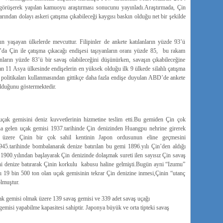
görüşerek yapılan kamuoyu araştırması sonucunu yayınladı.Araştırmada, Çin
rından dolayı askeri çatışma çıkabileceği kaygısı baskın olduğu net bir şekilde
un yaşayan ülkelerde mevcuttur. Filipinler de ankete katılanların yüzde 93’ü
’da Çin ile çatışma çıkacağı endişesi taşıyanların oranı yüzde 85, bu rakam
arın yüzde 83’ü bir savaş olabileceğini düşünürken, savaşın çıkabileceğine
lan 11 Asya ülkesinde endişelerin en yüksek olduğu ilk 9 ülkede silahlı çatışma
 politikaları kullanmasından gittikçe daha fazla endişe duyulan ABD’de ankete
olduğunu göstermektedir.
çak gemisini deniz kuvvetlerinin hizmetine teslim etti.Bu gemiden Çin çok
gelen uçak gemisi 1937.tarihinde Çin denizinden Huangpu nehrine girerek
üzere Çinin bir çok sahil kentinin Japon ordusunun eline geçmesini
5.tarihinde bombalanarak denize batırılan bu gemi 1896.yılı Çin’den aldığı
e 1900.yılından başlayarak Çin denizinde dolaşmak sureti ilen sayısız Çin savaş
ni denize batırarak Çinin korkulu kabusu haline gelmişti.Bugün ayni “Izumu”
ğı 19 bin 500 ton olan uçak gemisinin tekrar Çin denizine inmesi,Çinin “utanç
olmuştur.
çak gemisi olmak üzere 139 savaş gemisi ve 339 adet savaş uçağı
emisi yapabilme kapasitesi sahiptir. Japonya büyük ve orta tipteki savaş