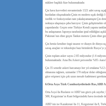
nükleer başlıklı füze bulunmaktadır.
Çin hava kuvvetleri envanterinde 1321 adet savaş uç
hurdadan oluşmaktadır.Çinin en modern uçak dediği J-
özellik ve fonksiyonları tam yakalayamamıştır.Çin deni
noktaya ulaşmaya çaba harcıyor. Çinin geliştirmekte o
yapımlarıdır. Geçen sene Türkiye Kendi yapımı tankl
bu anlaşmanın Japonya tarafından iptal edildiğini açıkl
Pakistan’nın eline geçen Tankın motoru Çinin eline geç
Çin henüz kendine özgü tasarın ve dizayn ile dünya uça
savaş araçları ve teknolojisi bazı birimlerde Rusya’yı
Çinin toplam asker sayısı 2.85 milyondur (1.6 milyonu a
bulunmaktadır. Ama Bu Askeri personelin %95 ı kara ku
Çin 35 senedir askeri harcamayı her yıl ortalama %12 o
olmasına rağmen, uzmanlar 170 milyar dolar olduğunu 
güce erişmesi için çok uzun mesafe katletmesi gerekme
6.Orta Asya Türk Cumhuriyetlerinde Rus,ABD Ask
Orta Asya’da Rusların ve ABD’nın gücü çok zayıftır; 
500, Kırgızistan’ın Kant bölgesindeki hava üssünde de
ABD’nin ise Kazakistan’da 11, Kırgızistan’da 8, Türkm