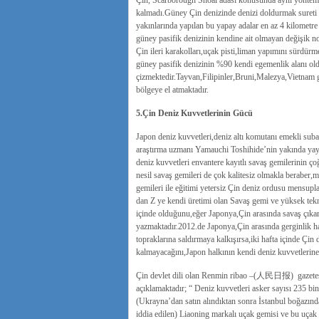
Çin, Scarborough Shoal adası konusunda aynı yöntem
kalmadı.Güney Çin denizinde denizi doldurmak sureti i
yakınlarında yapılan bu yapay adalar en az 4 kilometr
güney pasifik denizinin kendine ait olmayan değişik n
Çin ileri karakolları,uçak pisti,liman yapımını sürdürm
güney pasifik denizinin %90 kendi egemenlik alanı old
çizmektedir.Tayvan,Filipinler,Bruni,Malezya,Vietnam gib
bölgeye el atmaktadır.
5.Çin Deniz Kuvvetlerinin Gücü
Japon deniz kuvvetleri,deniz altı komutanı emekli sub
araştırma uzmanı Yamauchi Toshihide’nin yakında yayın
deniz kuvvetleri envantere kayıtlı savaş gemilerinin 
nesil savaş gemileri de çok kalitesiz olmakla beraber,m
gemileri ile eğitimi yetersiz Çin deniz ordusu mensup
dan Z ye kendi üretimi olan Savaş gemi ve yüksek tekn
içinde olduğunu,eğer Japonya,Çin arasında savaş çıkar
yazmaktadır.2012.de Japonya,Çin arasında gerginlik ha
topraklarına saldırmaya kalkışırsa,iki hafta içinde Çin 
kalmayacağını,Japon halkının kendi deniz kuvvetlerin
Çin devlet dili olan Renmin ribao –(人民日报) gazetesi
açıklamaktadır; “ Deniz kuvvetleri asker sayısı 235 bin
(Ukrayna’dan satın alındıktan sonra İstanbul boğazınd
iddia edilen) Liaoning markalı uçak gemisi ve bu uça