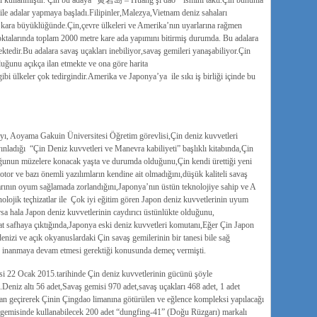
i kullanmıştır. Çin bu adaya “黄岩岛 – Huang şi dao” ismini taktı.Çin bununla
le adalar yapmaya başladı.Filipinler,Malezya,Vietnam deniz sahaları
e kara büyüklüğünde.Çin,çevre ülkeleri ve Amerika’nın uyarlarına rağmen
oktalarında toplam 2000 metre kare ada yapımını bitirmiş durumda. Bu adalara
ektedir.Bu adalara savaş uçakları inebiliyor,savaş gemileri yanaşabiliyor.Çin
uğunu açıkça ilan etmekte ve ona göre harita
i ülkeler çok tedirgindir.Amerika ve Japonya’ya ile sıkı iş birliği içinde bu
ayı, Aoyama Gakuin Üniversitesi Öğretim görevlisi,Çin deniz kuvvetleri
ladığı “Çin Deniz kuvvetleri ve Manevra kabiliyeti” başlıklı kitabında,Çin
çoğunun müzelere konacak yaşta ve durumda olduğunu,Çin kendi ürettiği yeni
otor ve bazı önemli yazılımların kendine ait olmadığını,düşük kaliteli savaş
larının oyum sağlamada zorlandığını,Japonya’nın üstün teknolojiye sahip ve A
olojik teçhizatlar ile Çok iyi eğitim gören Japon deniz kuvvetlerinin uyum
sa hala Japon deniz kuvvetlerinin caydırıcı üstünlükte olduğunu,
t safhaya çıktığında,Japonya eski deniz kuvvetleri komutanı,Eğer Çin Japon
denizi ve açık okyanuslardaki Çin savaş gemilerinin bir tanesi bile sağ
e inanmaya devam etmesi gerektiği konusunda demeç vermişti.
 22 Ocak 2015.tarihinde Çin deniz kuvvetlerinin gücünü şöyle
.Deniz altı 56 adet,Savaş gemisi 970 adet,savaş uçakları 468 adet, 1 adet
an geçirerek Çinin Çingdao limanına götürülen ve eğlence kompleksi yapılacağı
k gemisinde kullanabilecek 200 adet “dungfing-41” (Doğu Rüzgarı) markalı