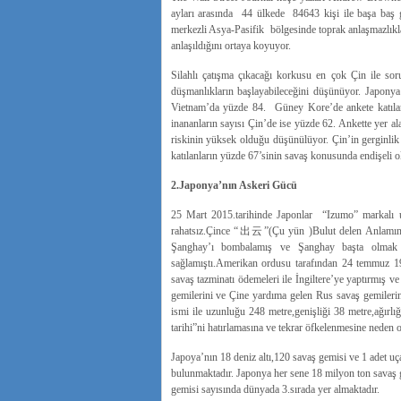
ayları arasında 44 ülkede 84643 kişi ile başa baş 
merkezli Asya-Pasifik bölgesinde toprak anlaşmazlıkla
anlaşıldığını ortaya koyuyor.
Silahlı çatışma çıkacağı korkusu en çok Çin ile sor
düşmanlıkların başlayabileceğini düşünüyor. Japonya
Vietnam’da yüzde 84. Güney Kore’de ankete katılanl
inananların sayısı Çin’de ise yüzde 62. Ankette yer a
riskinin yüksek olduğu düşünülüyor. Çin’in gerginlik
katılanların yüzde 67’sinin savaş konusunda endişeli 
2.Japonya’nın Askeri Gücü
25 Mart 2015.tarihinde Japonlar “Izumo” markalı u
rahatsız.Çince “出云”(Çu yün )Bulut delen Anlamına 
Şanghay’ı bombalamış ve Şanghay başta olmak 
sağlamıştı.Amerikan ordusu tarafından 24 temmuz 194
savaş tazminatı ödemeleri ile İngiltere’ye yaptırmış v
gemilerini ve Çine yardıma gelen Rus savaş gemileri
ismi ile uzunluğu 248 metre,genişliği 38 metre,ağırlı
tarihi”ni hatırlamasına ve tekrar öfkelenmesine neden 
Japoya’nın 18 deniz altı,120 savaş gemisi ve 1 adet u
bulunmaktadır. Japonya her sene 18 milyon ton savaş g
gemisi sayısında dünyada 3.sırada yer almaktadır.