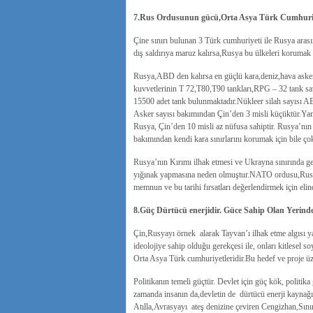
7.Rus Ordusunun gücü,Orta Asya Türk Cumhuriye
Çine sınırı bulunan 3 Türk cumhuriyeti ile Rusya aras
dış saldırıya maruz kalırsa,Rusya bu ülkeleri koruma
Rusya,ABD den kalırsa en güçlü kara,deniz,hava askeri
kuvvetlerinin T 72,T80,T90 tankları,RPG – 32 tank sav
15500 adet tank bulunmaktadır.Nükleer silah sayısı AB
Asker sayısı bakımından Çin’den 3 misli küçüktür.Yan
Rusya, Çin’den 10 misli az nüfusa sahiptir. Rusya’nın
bakımından kendi kara sınırlarını korumak için bile çok
Rusya’nın Kırımı ilhak etmesi ve Ukrayna sınırında ge
yığınak yapmasına neden olmuştur.NATO ordusu,Rus 
memnun ve bu tarihi fırsatları değerlendirmek için eli
8.Güç Dürtücü enerjidir. Güce Sahip Olan Yerin
Çin,Rusyayı örnek alarak Tayvan’ı ilhak etme algısı y
ideolojiye sahip olduğu gerekçesi ile, onları kitlesel 
Orta Asya Türk cumhuriyetleridir.Bu hedef ve proje üze
Politikanın temeli güçtür. Devlet için güç kök, politik
zamanda insanın da,devletin de dürtücü enerji kaynağı
Atılla,Avrasyayı ateş denizine çeviren Cengizhan,Sını