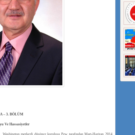
A – 3. BÖLÜM
yu Ve Hassasiyetler
e Washington merkezli düşünce kuruluşu Pew tarafından Mart-Haziran 2014