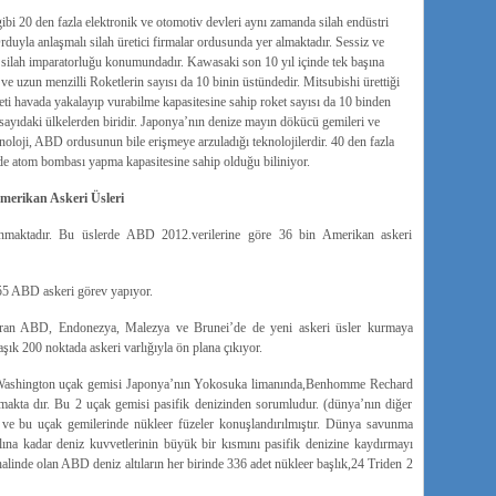
i 20 den fazla elektronik ve otomotiv devleri aynı zamanda silah endüstri
duyla anlaşmalı silah üretici firmalar ordusunda yer almaktadır. Sessiz ve
ilah imparatorluğu konumundadır. Kawasaki son 10 yıl içinde tek başına
ta ve uzun menzilli Roketlerin sayısı da 10 binin üstündedir. Mitsubishi ürettiği
eti havada yakalayıp vurabilme kapasitesine sahip roket sayısı da 10 binden
 sayıdaki ülkelerden biridir. Japonya’nın denize mayın dökücü gemileri ve
knoloji, ABD ordusunun bile erişmeye arzuladığı teknolojilerdir. 40 den fazla
nde atom bombası yapma kapasitesine sahip olduğu biliniyor.
merikan Askeri Üsleri
aktadır. Bu üslerde ABD 2012.verilerine göre 36 bin Amerikan askeri
5 ABD askeri görev yapıyor.
turan ABD, Endonezya, Malezya ve Brunei’de de yeni askeri üsler kurmaya
aşık 200 noktada askeri varlığıyla ön plana çıkıyor.
Washington uçak gemisi Japonya’nın Yokosuka limanında,Benhomme Rechard
akta dır. Bu 2 uçak gemisi pasifik denizinden sorumludur. (dünya’nın diğer
) ve bu uçak gemilerinde nükleer füzeler konuşlandırılmıştır. Dünya savunma
na kadar deniz kuvvetlerinin büyük bir kısmını pasifik denizine kaydırmayı
halinde olan ABD deniz altıların her birinde 336 adet nükleer başlık,24 Triden 2