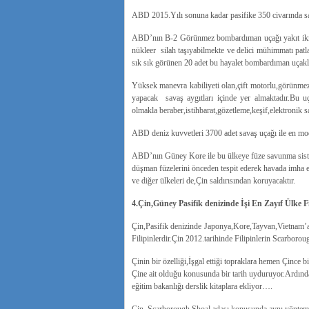
ABD 2015.Yılı sonuna kadar pasifike 350 civarında sa
ABD’nın B-2 Görünmez bombardıman uçağı yakıt ikmal
nükleer silah taşıyabilmekte ve delici mühimmatı patl
sık sık görünen 20 adet bu hayalet bombardıman uçakla
Yüksek manevra kabiliyeti olan,çift motorlu,görünmez
yapacak savaş aygıtları içinde yer almaktadır.Bu u
olmakla beraber,istihbarat,gözetleme,keşif,elektronik sa
ABD deniz kuvvetleri 3700 adet savaş uçağı ile en mod
ABD’nın Güney Kore ile bu ülkeye füze savunma sistemi
düşman füzelerini önceden tespit ederek havada imha e
ve diğer ülkeleri de,Çin saldırısından koruyacaktır.
4.Çin,Güney Pasifik denizinde İşi En Zayıf Ülke Fi
Çin,Pasifik denizinde Japonya,Kore,Tayvan,Vietnam’a k
Filipinlerdir.Çin 2012.tarihinde Filipinlerin Scarboroug
Çinin bir özelliği,İşgal ettiği topraklara hemen Çince 
Çine ait olduğu konusunda bir tarih uyduruyor.Ardınd
eğitim bakanlığı derslik kitaplara ekliyor….