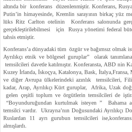
altında bir konferans düzenlenmiştir. Konferans, Rusya
Putin’in himayesinde, Kremlin sarayının birkaç yüz met
lüks Ritz Carlton otelinin Konferans salonunda gerçe
gerçekleştirilebilmesi için Rusya yönetimi federal bü
tahsis etmiştir.
Konferans’a dünyadaki tüm özgür ve bağımsız olmak iste
Ayrılıkçı etnik ve bölgesel guruplar” olarak tanımla
temsilcileri davetle katılmıştır. Konferansta, ABD nin K
Kuzey İrlanda, İskoçya, Katalonya, Bask, İtalya,Fransa
ve diğer Avrupa ülkelerindeki azınlık temsilcileri, Fi
kadar, Arap, Ayrılıkçı Kürt guruplar, Afrika, Uzak d
gelen çeşitli toplum ve örgütlerin temsilcileri de işt
“Boyunduruğundan kurtulmak isteyen ” Bahama ada
temsilci vardır. Ukrayna’nın Doğusundaki Ayrılıkçı D
Ruslardan 11 ayrı gurubun temsilcileri ise,konfera
almışlardı.