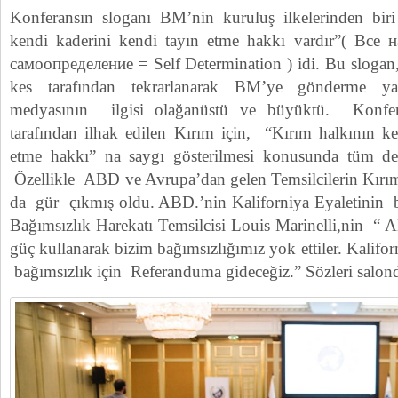
Konferansın sloganı BM’nin kuruluş ilkelerinden biri
kendi kaderini kendi tayın etme hakkı vardır”( Вс
самоопределение = Self Determination ) idi. Bu slogan,
kes tarafından tekrarlanarak BM’ye gönderme ya
medyasının ilgisi olağanüstü ve büyüktü. Konfer
tarafından ilhak edilen Kırım için, “Kırım halkının ke
etme hakkı” na saygı gösterilmesi konusunda tüm dele
Özellikle ABD ve Avrupa’dan gelen Temsilcilerin Kırı
da gür çıkmış oldu. ABD.’nin Kaliforniya Eyaletinin b
Bağımsızlık Harekatı Temsilcisi Louis Marinelli,nin “ 
güç kullanarak bizim bağımsızlığımız yok ettiler. Kalifo
bağımsızlık için Referanduma gideceğiz.” Sözleri salond