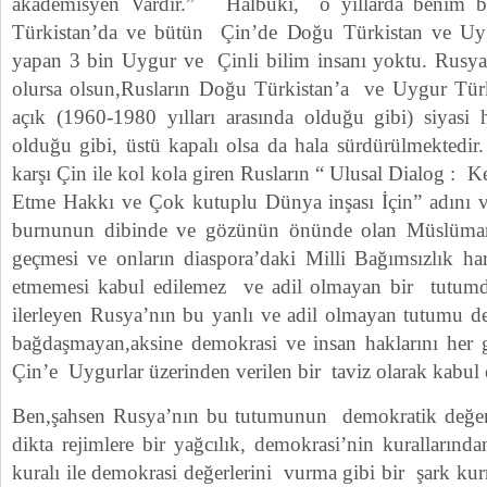
akademisyen Vardır.” Halbuki, o yıllarda benim bi
Türkistan’da ve bütün Çin’de Doğu Türkistan ve Uygu
yapan 3 bin Uygur ve Çinli bilim insanı yoktu. Rusya’
olursa olsun,Rusların Doğu Türkistan’a ve Uygur Türk
açık (1960-1980 yılları arasında olduğu gibi) siyas
olduğu gibi, üstü kapalı olsa da hala sürdürülmektedi
karşı Çin ile kol kola giren Rusların “ Ulusal Dialog : 
Etme Hakkı ve Çok kutuplu Dünya inşası İçin” adını v
burnunun dibinde ve gözünün önünde olan Müslüma
geçmesi ve onların diaspora’daki Milli Bağımsızlık hare
etmemesi kabul edilemez ve adil olmayan bir tutum
ilerleyen Rusya’nın bu yanlı ve adil olmayan tutumu dem
bağdaşmayan,aksine demokrasi ve insan haklarını her 
Çin’e Uygurlar üzerinden verilen bir taviz olarak kabul 
Ben,şahsen Rusya’nın bu tutumunun demokratik değerle
dikta rejimlere bir yağcılık, demokrasi’nin kuralların
kuralı ile demokrasi değerlerini vurma gibi bir şark kur