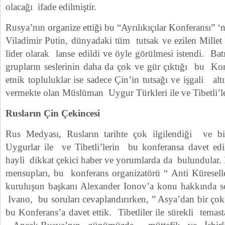
olacağı ifade edilmiştir.
Rusya’nın organize ettiği bu “Ayrılıkıçılar Konferansı” 
Viladimir Putin, dünyadaki tüm tutsak ve ezilen Millet v
lider olarak lanse edildi ve öyle görülmesi istendi. Batı
grupların seslerinin daha da çok ve gür çıktığı bu Ko
etnik topluluklar ise sadece Çin’in tutsağı ve işgali al
vermekte olan Müslüman Uygur Türkleri ile ve Tibetli’l
Rusların Çin Çekincesi
Rus Medyası, Rusların tarihte çok ilgilendiği ve 
Uygurlar ile ve Tibetli’lerin bu konferansa davet e
hayli dikkat çekici haber ve yorumlarda da bulundular.
mensupları, bu konferans organizatörü “ Anti Küresel
kuruluşun başkanı Alexander Ionov’a konu hakkında so
Ivano, bu soruları cevaplandırırken, ” Asya’dan bir çok 
bu Konferans’a davet ettik. Tibetliler ile sürekli temast