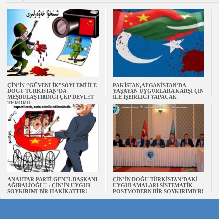
ÇİN’İN “GÜVENLİK”SÖYLEMİ İLE
PAKİSTAN,AFGANİSTAN’DA
DOĞU TÜRKİSTAN’DA
YAŞAYAN UYGURLARA KARŞI ÇİN
MEŞRULAŞTIRDIĞI ÇKP DEVLET
İLE İŞBİRLİĞİ YAPACAK
TERÖRÜ
ANAHTAR PARTİ GENEL BAŞKANI
ÇİN’İN DOĞU TÜRKİSTAN’DAKİ
AĞIRALİOĞLU : ÇİN’İN UYGUR
UYGULAMALARI SİSTEMATİK
SOYKIRIMI BİR HAKİKATTIR!
POSTMODERN BİR SOYKIRIMDIR!