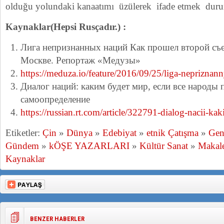
olduğu yolundaki kanaatımı üzülerek ifade etmek du
Kaynaklar(Hepsi Rusçadır.) :
Лига непризнанных наций Как прошел второй съе
Москве. Репортаж «Медузы»
https://meduza.io/feature/2016/09/25/liga-nepriznann
Диалог наций: каким будет мир, если все народы 
самоопределение
https://russian.rt.com/article/322791-dialog-nacii-ka
Etiketler:
Çin
»
Dünya
»
Edebiyat
»
etnik Çatışma
»
Gen
Gündem
»
kÖŞE YAZARLARI
»
Kültür Sanat
»
Makale
Kaynaklar
BENZER HABERLER