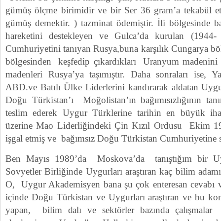
gümüş ölçme birimidir ve bir Ser 36 gram’a tekabül 
gümüş demektir. ) tazminat ödemiştir. İli bölgesinde b
hareketini destekleyen ve Gulca’da kurulan (1944
Cumhuriyetini tanıyan Rusya,buna karşılık Cungarya böl
bölgesinden keşfedip çıkardıkları Uranyum madenini u
madenleri Rusya’ya taşımıştır. Daha sonraları ise, Y
ABD.ve Batılı Ülke Liderlerini kandırarak aldatan Uygu
Doğu Türkistan’ı Moğolistan’ın bağımısızlığının tanı
teslim ederek Uygur Türklerine tarihin en büyük iha
üzerine Mao Liderliğindeki Çin Kızıl Ordusu Ekim 1
işgal etmiş ve bağımsız Doğu Türkistan Cumhuriyetine s
Ben Mayıs 1989’da Moskova’da tanıştığım bir U
Sovyetler Birliğinde Uygurları araştıran kaç bilim ada
O, Uygur Akademisyen bana şu çok enteresan cevabı ver
içinde Doğu Türkistan ve Uygurları araştıran ve bu kon
yapan, bilim dalı ve sektörler bazında çalışmala