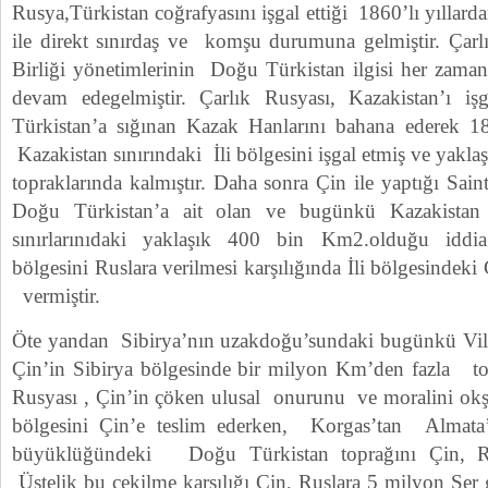
Rusya,Türkistan coğrafyasını işgal ettiği 1860’lı yılla
ile direkt sınırdaş ve komşu durumuna gelmiştir. Çar
Birliği yönetimlerinin Doğu Türkistan ilgisi her zama
devam edegelmiştir. Çarlık Rusyası, Kazakistan’ı iş
Türkistan’a sığınan Kazak Hanlarını bahana ederek 18
Kazakistan sınırındaki İli bölgesini işgal etmiş ve yakl
topraklarında kalmıştır. Daha sonra Çin ile yaptığı Sain
Doğu Türkistan’a ait olan ve bugünkü Kazakistan 
sınırlarınıdaki yaklaşık 400 bin Km2.olduğu iddia
bölgesini Ruslara verilmesi karşılığında İli bölgesindeki
vermiştir.
Öte yandan Sibirya’nın uzakdoğu’sundaki bugünkü Vil
Çin’in Sibirya bölgesinde bir milyon Km’den fazla top
Rusyası , Çin’in çöken ulusal onurunu ve moralini okşam
bölgesini Çin’e teslim ederken, Korgas’tan Almat
büyüklüğündeki Doğu Türkistan toprağını Çin, Rus
Üstelik bu çekilme karşılığı Çin, Ruslara 5 milyon Ser g