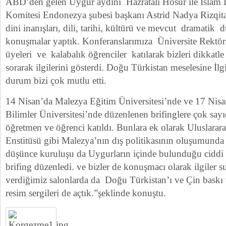
ABD’den gelen Uygur aydını Hazratali Hosur ile İslam İş
Komitesi Endonezya şubesi başkanı Astrid Nadya Rizqita i
dini inanışları, dili, tarihi, kültürü ve mevcut dramatik
konuşmalar yaptık. Konferanslarımıza Üniversite Rektörl
üyeleri ve kalabalık öğrenciler katılarak bizleri dikkatle 
sorarak ilgilerini gösterdi. Doğu Türkistan meselesine İl
durum bizi çok mutlu etti.
14 Nisan’da Malezya Eğitim Üniversitesi’nde ve 17 Nis
Bilimler Üniversitesi’nde düzenlenen brifinglere çok sayıd
öğretmen ve öğrenci katıldı. Bunlara ek olarak Uluslarara
Enstitüsü gibi Malezya’nın dış politikasının oluşumunda
düşünce kuruluşu da Uygurların içinde bulunduğu ciddi
brifing düzenledi. ve bizler de konuşmacı olarak ilgiler
verdiğimiz salonlarda da Doğu Türkistan’ı ve Çin baskı
resim sergileri de açtık.”şeklinde konuştu.