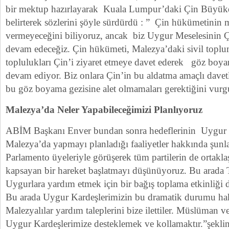
bir mektup hazırlayarak Kuala Lumpur’daki Çin Büyükelçi
belirterek sözlerini şöyle sürdürdü : ” Çin hükümetini
vermeyeceğini biliyoruz, ancak biz Uygur Meselesinin
devam edeceğiz. Çin hükümeti, Malezya’daki sivil toplum
toplulukları Çin’i ziyaret etmeye davet ederek göz boya
devam ediyor. Biz onlara Çin’in bu aldatma amaçlı davetl
bu göz boyama gezisine alet olmamaları gerektiğini vurg
Malezya’da Neler Yapabileceğimizi Planlıyoruz
ABİM Başkanı Enver bundan sonra hedeflerinin Uygur 
Malezya’da yapmayı planladığı faaliyetler hakkında şunlar
Parlamento üyeleriyle görüşerek tüm partilerin de ortakla
kapsayan bir hareket başlatmayı düşünüyoruz. Bu arada 
Uygurlara yardım etmek için bir bağış toplama etkinliği
Bu arada Uygur Kardeşlerimizin bu dramatik durumu hak
Malezyalılar yardım taleplerini bize ilettiler. Müslüman 
Uygur Kardeşlerimize desteklemek ve kollamaktır.”şekli