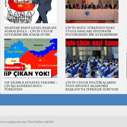
ANAHTAR PARTİ GENEL BAŞKANI
ÇİN’İN DOĞU TÜRKİSTAN’DAKİ
AĞIRALİOĞLU : ÇİN’İN UYGUR
UYGULAMALARI SİSTEMATİK
SOYKIRIMI BİR HAKİKATTIR!
POSTMODERN BİR SOYKIRIMDIR!
150 YILDIR KAYNAYAN YARAMIZ :
ÇİN’İN UYGUR POLİTİKALARINI
ÇİN İŞGALİNDEKİ DOĞU
ÖVEN DİYANET AKADEMİSİ
TÜRKİSTAN
BAŞKANI’NA TEPKİLER SÜRÜYOR
www.uyghurnet.org Tüm hakları saklıdır