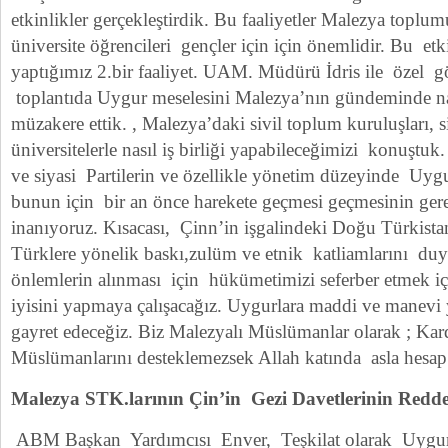
etkinlikler gerçekleştirdik. Bu faaliyetler Malezya topl
üniversite öğrencileri gençler için için önemlidir. Bu etki
yaptığımız 2.bir faaliyet. UAM. Müdürü İdris ile özel 
toplantıda Uygur meselesini Malezya’nın gündeminde nas
müzakere ettik. , Malezya’daki sivil toplum kuruluşları, si
üniversitelerle nasıl iş birliği yapabileceğimizi konuşt
ve siyasi Partilerin ve özellikle yönetim düzeyinde Uygu
bunun için bir an önce harekete geçmesi geçmesinin ger
inanıyoruz. Kısacası, Çinn’in işgalindeki Doğu Türkis
Türklere yönelik baskı,zulüm ve etnik katliamlarını du
önlemlerin alınması için hükümetimizi seferber etmek iç
iyisini yapmaya çalışacağız. Uygurlara maddi ve manev
gayret edeceğiz. Biz Malezyalı Müslümanlar olarak ; Ka
Müslümanlarını desteklemezsek Allah katında asla hesap
Malezya STK.larının Çin’in Gezi Davetlerinin Redd
ABM Başkan Yardımcısı Enver, Teşkilat olarak Uygurl