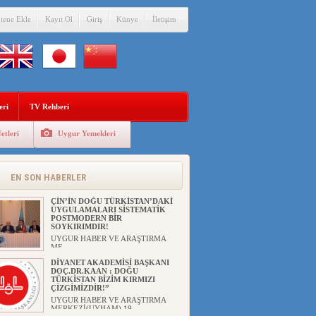
itene Ekle
Kayıt Ol
Giriş
Künye
İletişim
eri
TV Rehberi
etleri
Uygur Yemekleri
ANAHTAR PARTİ GENEL
BAŞKANI AĞIRALİOĞLU : ÇİN’İN
UYGUR SOYKIRIMI BİR
HAKİKATTIR!
EN SON HABERLER
UYGUR HABER VE ARAŞTIRMA
MERKEZİ Anahtar Parti Genel
Başka...
ÇİN’İN DOĞU TÜRKİSTAN’DAKİ
UYGULAMALARI SİSTEMATİK
POSTMODERN BİR
SOYKIRIMDIR!
UYGUR HABER VE ARAŞTIRMA
ME...
DİYANET AKADEMİSİ BAŞKANI
DOÇ.DR.KAAN : DOĞU
TÜRKİSTAN BİZİM KIRMIZI
ÇİZGİMİZDİR!”
UYGUR HABER VE ARAŞTIRMA
MERKEZİ(UYHAM) 19...