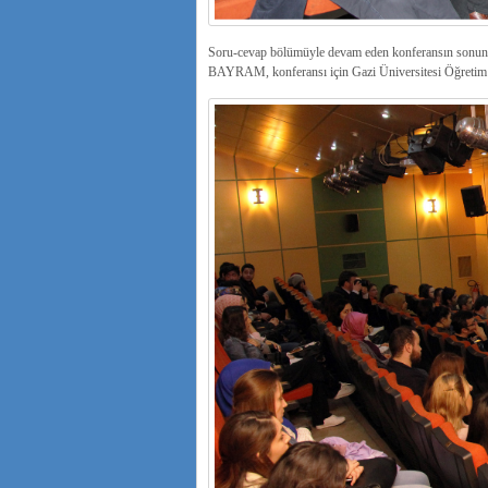
Soru-cevap bölümüyle devam eden konferansın sonund
BAYRAM, konferansı için Gazi Üniversitesi Öğretim