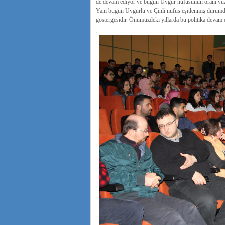
de devam ediyor ve bugün Uygur nüfusunun oranı yüzd
Yani bugün Uygurlu ve Çinli nüfus eşitlenmiş durumda
göstergesidir. Önümüzdeki yıllarda bu politika devam 