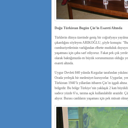
Doğu Türkistan Bugün Çin’in Esareti Altında
Türklerin dünya üzerinde geniş bir coğrafyaya yayılması
çıkardığını söyleyen ARIKOĞLU, şöyle konuştu: “Bu m
cumhuriyetlerinin varlığından elbette mutluluk duyuy
yaşatması için çaba sarf ediyoruz. Fakat pek çok yer
olarak baktığımızda en büyük sorunumuzun olduğu yer
esareti altında.
Uygur Devleti 840 yılında Kırgızlar tarafından yıkılın
Orada yerleşik bir medeniyet kuruyorlar. Uygurlar, yer
Türkistan 1940’lı yıllardan itibaren Çin’in işgali altı
bölgedir. Bu bölge Türkiye’nin yaklaşık 2 katı büyükl
sadece yüzde 6’sı, tarıma açık kullanılabilir arazidi
alıyor. Burası canlıların yaşaması için pek müsait olmay