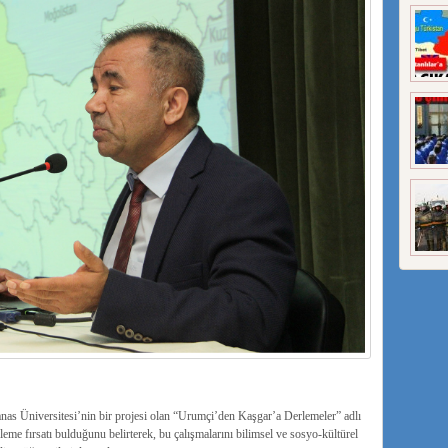
 Üniversitesi’nin bir projesi olan “Urumçi’den Kaşgar’a Derlemeler” adlı
me fırsatı bulduğunu belirterek, bu çalışmalarını bilimsel ve sosyo-kültürel