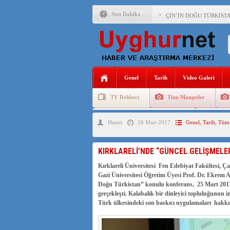
Son Dakika
ÇİN’İN DOĞU TÜRKİST
DİYANET AKADEMİSİ B
150 YILDIR KAYNAYAN
ÇİN’İN UYGUR POLİTİ
Genel
Tarih
Video Galeri
MHP’DEN URUMÇİ KATL
TV Rehberi
Tüm Manşetler
ÇİN’İN ANKARA BÜYÜKE
Uygurlarda Düğün ve Cenaze
Uygur 
Hamit
26 Mart 2017
Genel
,
Tarih
,
Tüm 
İŞGALCİ ÇİN’DEN “FET
SAADET PARTİSİ İLÇE 
KIRKLARELİ’NDE “GÜNCEL GELİŞMELE
İŞGALCİ ÇİN,DOĞU TÜ
Kırklareli Üniversitesi Fen Edebiyat Fakültesi, 
Gazi Üniversitesi Öğretim Üyesi Prof. Dr. Ekrem
Doğu Türkistan” konulu konferans, 25 Mart 2017
gerçekleşti. Kalabalık bir dinleyici topluluğunun 
Türk ülkesindeki son baskıcı uygulamaları hakkın