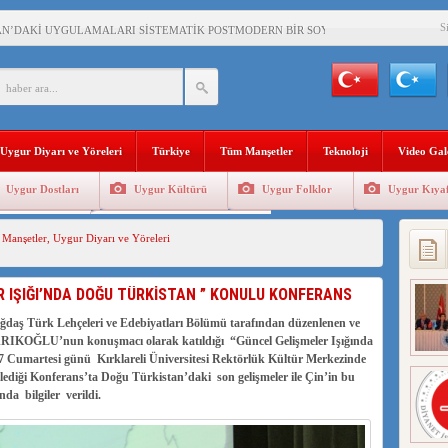
S
AN’DAKİ UYGULAMALARI SİSTEMATİK POSTMODERN BİR SOYKIRIMDIR!
AŞKANI DOÇ.DR.KAAN : DOĞU TÜRKİSTAN BİZİM KIRMIZI ÇİZGİMİZDİR!”
 YARAMIZ : ÇİN İŞGALİNDEKİ DOĞU TÜRKİSTAN
KALARINI ÖVEN DİYANET AKADEMİSİ BAŞKANI’NA TEPKİLER SÜRÜYOR
Uygur Diyarı ve Yöreleri
Türkiye
Tüm Manşetler
Teknoloji
Video Gal
İAMI MESAJİ : 05.07.2009 URUMÇİ ŞEHİTLERİNİ RAHMETLE ANIYORUZ
Uygur Dostları
Uygur Kültürü
Uygur Folklor
Uygur Kıyaf
LÇİSİ JİANG’İN TRABZON ZİYARETİ
Geleneksel Tip
Uygur Geleneksel Sporlar
Manşetler
,
Uygur Diyarı ve Yöreleri
İHLER SULTANI MEHMET”DİZİSİNE GARİP SANSÜR VE HADSIZ İHTAR
BAŞKANI : TEMMUZ AYI,DOĞU TÜRKİSTAN İÇİN KATLİAM AYI DEĞİLDİR !
R IŞIĞI’NDA DOĞU TÜRKİSTAN ” KONULU KONFERANS
RKİSTAN’DA EN AZ 143 BİN UYGUR ÇOCUĞU AİLELERİNDEN KOPARDI
Çağdaş Türk Lehçeleri ve Edebiyatları Bölümü tarafından düzenlenen ve
 ARIKOĞLU’nun konuşmacı olarak katıldığı “Güncel Gelişmeler Işığında
 Cumartesi günü Kırklareli Üniversitesi Rektörlük Kültür Merkezinde
izlediği Konferans’ta Doğu Türkistan’daki son gelişmeler ile Çin’in bu
da bilgiler verildi.