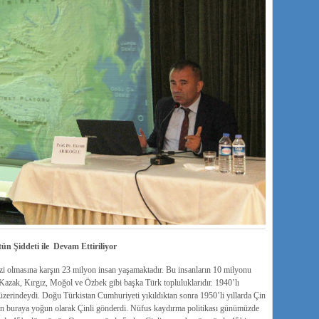
n Şiddeti ile Devam Ettiriliyor
i olmasına karşın 23 milyon insan yaşamaktadır. Bu insanların 10 milyonu
Kazak, Kırgız, Moğol ve Özbek gibi başka Türk topluluklarıdır. 1940’lı
üzerindeydi. Doğu Türkistan Cumhuriyeti yıkıldıktan sonra 1950’li yıllarda Çin
in buraya yoğun olarak Çinli gönderdi. Nüfus kaydırma politikası günümüzde