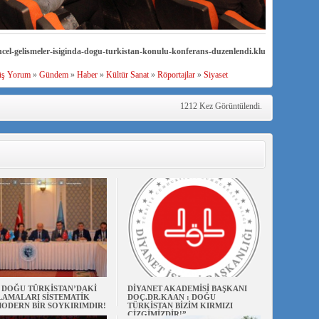
ncel-gelismeler-isiginda-dogu-turkistan-konulu-konferans-duzenlendi.klu
üş Yorum
»
Gündem
»
Haber
»
Kültür Sanat
»
Röportajlar
»
Siyaset
1212 Kez Görüntülendi.
N DOĞU TÜRKİSTAN’DAKİ
DİYANET AKADEMİSİ BAŞKANI
AMALARI SİSTEMATİK
DOÇ.DR.KAAN : DOĞU
ODERN BİR SOYKIRIMDIR!
TÜRKİSTAN BİZİM KIRMIZI
ÇİZGİMİZDİR!”