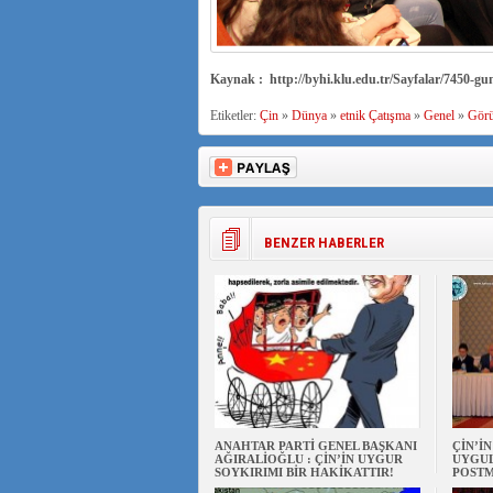
Kaynak : http://byhi.klu.edu.tr/Sayfalar/7450-gu
Etiketler:
Çin
»
Dünya
»
etnik Çatışma
»
Genel
»
Gör
BENZER HABERLER
ANAHTAR PARTİ GENEL BAŞKANI
ÇİN’İ
AĞIRALİOĞLU : ÇİN’İN UYGUR
UYGUL
SOYKIRIMI BİR HAKİKATTIR!
POSTM