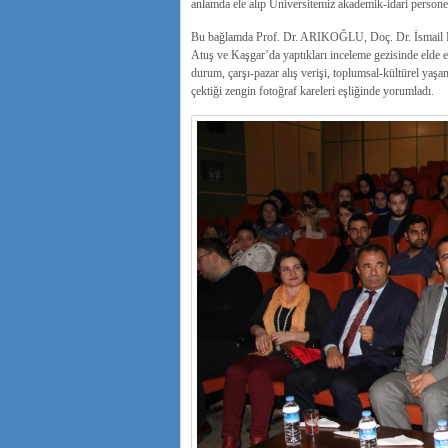
anlamda ele alıp Üniversitemiz akademik-idari personeli
Bu bağlamda Prof. Dr. ARIKOĞLU, Doç. Dr. İsmail D
Atuş ve Kaşgar’da yaptıkları inceleme gezisinde elde ett
durum, çarşı-pazar alış verişi, toplumsal-kültürel yaşam,
çektiği zengin fotoğraf kareleri eşliğinde yorumladı.