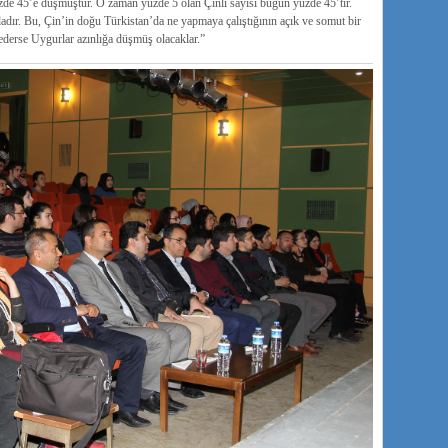
e 45’e düşmüştür. O zaman yüzde 5 olan Çinli sayısı bugün yüzde 45’tir.
dır. Bu, Çin’in doğu Türkistan’da ne yapmaya çalıştığının açık ve somut bir
ederse Uygurlar azınlığa düşmüş olacaklar.”