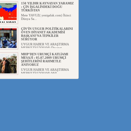
150 YILDIR KAYNAYAN YARAMIZ
: ÇİN İŞGALİNDEKİ DOĞU
TÜRKİSTAN
Mete YAVUZ( yenişafak.com) İkinci
Dünya Sa...
ÇİN’İN UYGUR POLİTİKALARINI
ÖVEN DİYANET AKADEMİSİ
BAŞKANI’NA TEPKİLER
SÜRÜYOR
UYGUR HABER VE ARAŞTIRMA
MERKEZİ(UYHAM) Diyanet
Akademis...
MHP’DEN URUMÇİ KATLİAMI
MESAJİ : 05.07.2009 URUMÇİ
ŞEHİTLERİNİ RAHMETLE
ANIYORUZ
UYGUR HABER VE ARAŞTIRMA
MERKEZİ(UYHAM) Mill...
ÇİN’İN ANKARA BÜYÜKELÇİSİ
JİANG’İN TRABZON ZİYARETİ
Ali ÖZTÜRK( Güneşbakış Gazetesi
yazarı-Trabzon)Geçt...
İŞGALCİ ÇİN’DEN “FETİHLER
SULTANI MEHMET”DİZİSİNE
GARİP SANSÜR VE HADSIZ İHTAR
Av. Oğuzhan ŞAHİN ÇİN'İN
TÜRKİYE'DE SANSÜR ARAYIŞI VE
...
SAADET PARTİSİ İLÇE BAŞKANI :