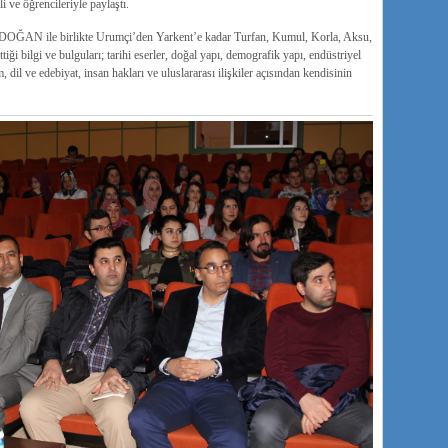
 ve öğrencileriyle paylaştı.
OĞAN ile birlikte Urumçi’den Yarkent’e kadar Turfan, Kumul, Korla, Aksu,
iği bilgi ve bulguları; tarihi eserler, doğal yapı, demografik yapı, endüstriyel
 dil ve edebiyat, insan hakları ve uluslararası ilişkiler açısından kendisinin