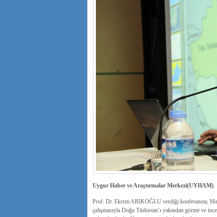
Uygur Haber ve Araştırmalar Merkezi(UYHAM)
Prof. Dr. Ekrem ARIKOĞLU verdiği konferansta; Manas
çalışmasıyla Doğu Türkistan’ı yakından görme ve incele