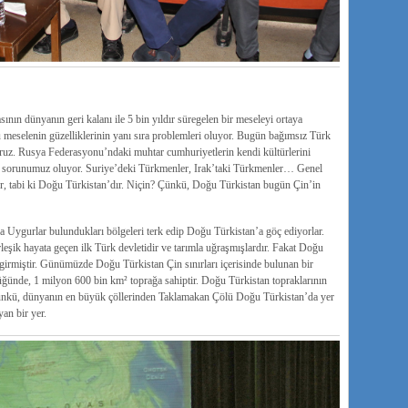
nın dünyanın geri kalanı ile 5 bin yıldır süregelen bir meseleyi ortaya
eselenin güzelliklerinin yanı sıra problemleri oluyor. Bugün bağımsız Türk
oruz. Rusya Federasyonu’ndaki muhtar cumhuriyetlerin kendi kültürlerini
de sorunumuz oluyor. Suriye’deki Türkmenler, Irak’taki Türkmenler… Genel
, tabi ki Doğu Türkistan’dır. Niçin? Çünkü, Doğu Türkistan bugün Çin’in
ca Uygurlar bulundukları bölgeleri terk edip Doğu Türkistan’a göç ediyorlar.
leşik hayata geçen ilk Türk devletidir ve tarımla uğraşmışlardır. Fakat Doğu
na girmiştir. Günümüzde Doğu Türkistan Çin sınırları içerisinde bulunan bir
üğünde, 1 milyon 600 bin km² toprağa sahiptir. Doğu Türkistan topraklarının
r. Çünkü, dünyanın en büyük çöllerinden Taklamakan Çölü Doğu Türkistan’da yer
an bir yer.