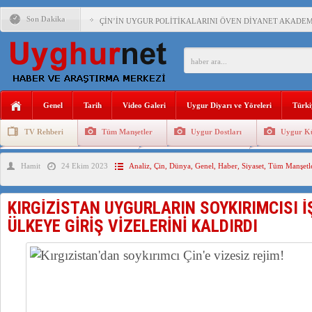
Son Dakika
ÇİN’İN UYGUR POLİTİKALARINI ÖVEN DİYANET AKADEM
MHP’DEN URUMÇİ KATLİAMI MESAJİ : 05.07.2009 URUM
ÇİN’İN ANKARA BÜYÜKELÇİSİ JİANG’İN TRABZON ZİYAR
İŞGALCİ ÇİN’DEN “FETİHLER SULTANI MEHMET”DİZİSİN
Genel
Tarih
Video Galeri
Uygur Diyarı ve Yöreleri
Türki
SAADET PARTİSİ İLÇE BAŞKANI : TEMMUZ AYI,DOĞU TÜR
TV Rehberi
Tüm Manşetler
Uygur Dostları
Uygur Kü
İŞGALCİ ÇİN,DOĞU TÜRKİSTAN’DA EN AZ 143 BİN UYGU
Uygurlarda Düğün ve Cenaze
Uygur Geleneksel Tip
Uygur Gele
Hamit
24 Ekim 2023
Analiz
,
Çin
,
Dünya
,
Genel
,
Haber
,
Siyaset
,
Tüm Manşetl
AZİZANA KAŞGAR : IŞIKLAR ALTINDA BİR VİTRİN Mİ, S
KIRGİZİSTAN UYGURLARIN SOYKIRIMCISI İ
ÜLKEYE GİRİŞ VİZELERİNİ KALDIRDI