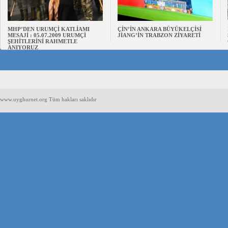
MHP’DEN URUMÇİ KATLİAMI
ÇİN’İN ANKARA BÜYÜKELÇİSİ
MESAJİ : 05.07.2009 URUMÇİ
JİANG’İN TRABZON ZİYARETİ
ŞEHİTLERİNİ RAHMETLE
ANIYORUZ
www.uyghurnet.org Tüm hakları saklıdır