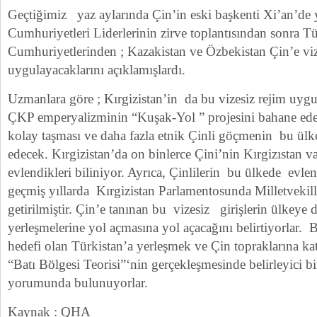
Geçtiğimiz yaz aylarında Çin’in eski başkenti Xi’an’de 
Cumhuriyetleri Liderlerinin zirve toplantısından sonra Tü
Cumhuriyetlerinden ; Kazakistan ve Özbekistan Çin’e viz
uygulayacaklarını açıklamışlardı.
Uzmanlara göre ; Kırgizistan’in da bu vizesiz rejim uygu
ÇKP emperyalizminin “Kuşak-Yol ” projesini bahane ede
kolay taşması ve daha fazla etnik Çinli göçmenin bu ülke
edecek. Kırgizistan’da on binlerce Çini’nin Kırgizıstan va
evlendikleri biliniyor. Ayrıca, Çinlilerin bu ülkede evl
geçmiş yıllarda Kırgizistan Parlamentosunda Milletveki
getirilmiştir. Çin’e tanınan bu vizesiz girişlerin ülkeye 
yerleşmelerine yol açmasına yol açacağını belirtiyorlar. 
hedefi olan Türkistan’a yerleşmek ve Çin topraklarına 
“Batı Bölgesi Teorisi”‘nin gerçekleşmesinde belirleyici b
yorumunda bulunuyorlar.
Kaynak : QHA