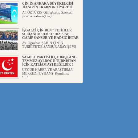
ÇİN’İN ANKARA BÜYÜKELÇİSİ
JİANG’İN TRABZON ZİYARETİ
Ali ÖZTÜRK( Güneşbakış Gazetesi
yazarı-Trabzon)Geçt...
İŞGALCİ ÇİN’DEN “FETİHLER
SULTANI MEHMET”DİZİSİNE
GARİP SANSÜR VE HADSIZ İHTAR
Av. Oğuzhan ŞAHİN ÇİN'İN
TÜRKİYE'DE SANSÜR ARAYIŞI VE
...
SAADET PARTİSİ İLÇE BAŞKANI :
TEMMUZ AYI,DOĞU TÜRKİSTAN
İÇİN KATLİAM AYI DEĞİLDİR !
UYGUR HABER VE ARAŞTIRMA
MERKEZİ(UYHAM) Komünist
Çin'in...
İŞGALCİ ÇİN,DOĞU
TÜRKİSTAN’DA EN AZ 143 BİN
UYGUR ÇOCUĞU AİLELERİNDEN
KOPARDI
UYGUR HABER VE ARAŞTIRMA
MERKEZİ(UYHAM) ...
Gaziantep Yayınevi, "Abdushikur
Muhammed Qumtur ve Şiirle...
AZİZANA KAŞGAR : IŞIKLAR