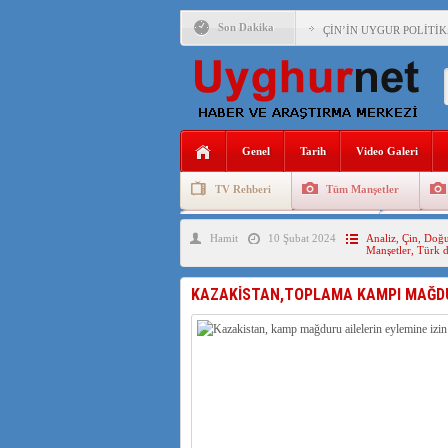
Son Dakika
ÇİN’İN UYGUR POLİTİ
MHP’DEN URUMÇİ KATL
ÇİN’İN ANKARA BÜYÜKE
İŞGALCİ ÇİN’DEN “FET
Genel
Tarih
Video Galeri
SAADET PARTİSİ İLÇE 
TV Rehberi
Tüm Manşetler
İŞGALCİ ÇİN,DOĞU TÜ
Uygurlarda Düğün ve Cenaze
Uygur 
Hamit
10 Şubat 2024
Analiz
,
Çin
,
Doğu
Manşetler
,
Türk d
AZİZANA KAŞGAR : IŞI
KAZAKİSTAN,TOPLAMA KAMPI MAĞDUR