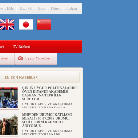
itene Ekle
Kayıt Ol
Giriş
Künye
İletişim
DİYANET AKADEMİSİ BAŞKANI
DOÇ.DR.KAAN : DOĞU
TÜRKİSTAN BİZİM KIRMIZI
ÇİZGİMİZDİR!”
eri
TV Rehberi
UYGUR HABER VE ARAŞTIRMA
MERKEZİ(UYHAM) 19...
etleri
Uygur Yemekleri
150 YILDIR KAYNAYAN YARAMIZ
: ÇİN İŞGALİNDEKİ DOĞU
TÜRKİSTAN
Mete YAVUZ( yenişafak.com) İkinci
EN SON HABERLER
Dünya Sa...
ÇİN’İN UYGUR POLİTİKALARINI
ÖVEN DİYANET AKADEMİSİ
BAŞKANI’NA TEPKİLER
SÜRÜYOR
UYGUR HABER VE ARAŞTIRMA
MERKEZİ(UYHAM) Diyanet
Akademis...
MHP’DEN URUMÇİ KATLİAMI
MESAJİ : 05.07.2009 URUMÇİ
ŞEHİTLERİNİ RAHMETLE
ANIYORUZ
UYGUR HABER VE ARAŞTIRMA
MERKEZİ(UYHAM) Mill...