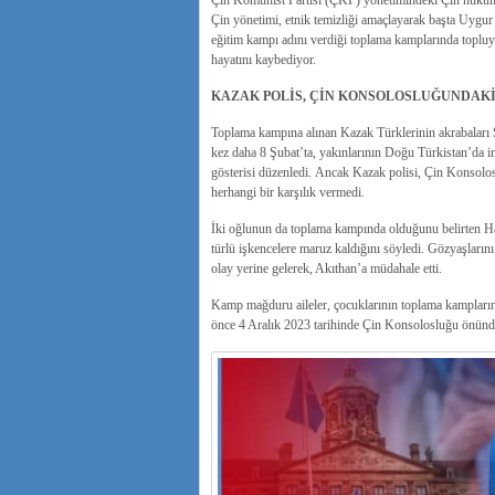
Çin Komünist Partisi (ÇKP) yönetimindeki Çin hükûme
Çin yönetimi, etnik temizliği amaçlayarak başta Uygu
eğitim kampı adını verdiği toplama kamplarında topluyo
hayatını kaybediyor.
KAZAK POLİS, ÇİN KONSOLOSLUĞUNDAKİ
Toplama kampına alınan Kazak Türklerinin akrabaları Şu
kez daha 8 Şubat’ta, yakınlarının Doğu Türkistan’da i
gösterisi düzenledi. Ancak Kazak polisi, Çin Konsolos
herhangi bir karşılık vermedi.
İki oğlunun da toplama kampında olduğunu belirten Ha
türlü işkencelere maruz kaldığını söyledi. Gözyaşları
olay yerine gelerek, Akıthan’a müdahale etti.
Kamp mağduru aileler, çocuklarının toplama kampların
önce 4 Aralık 2023 tarihinde Çin Konsolosluğu önünde 