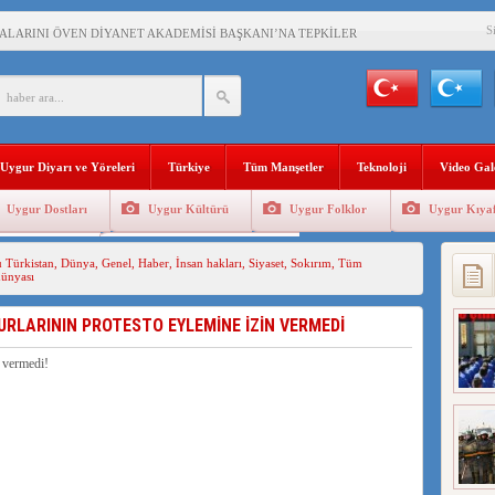
S
KALARINI ÖVEN DİYANET AKADEMİSİ BAŞKANI’NA TEPKİLER SÜRÜYOR
İAMI MESAJİ : 05.07.2009 URUMÇİ ŞEHİTLERİNİ RAHMETLE ANIYORUZ
LÇİSİ JİANG’İN TRABZON ZİYARETİ
İHLER SULTANI MEHMET”DİZİSİNE GARİP SANSÜR VE HADSIZ İHTAR
Uygur Diyarı ve Yöreleri
Türkiye
Tüm Manşetler
Teknoloji
Video Gal
BAŞKANI : TEMMUZ AYI,DOĞU TÜRKİSTAN İÇİN KATLİAM AYI DEĞİLDİR !
Uygur Dostları
Uygur Kültürü
Uygur Folklor
Uygur Kıyaf
RKİSTAN’DA EN AZ 143 BİN UYGUR ÇOCUĞU AİLELERİNDEN KOPARDI
Geleneksel Tip
Uygur Geleneksel Sporlar
 Türkistan
,
Dünya
,
Genel
,
Haber
,
İnsan hakları
,
Siyaset
,
Sokırım
,
Tüm
ünyası
KLAR ALTINDA BİR VİTRİN Mİ, SUSTURULMUŞBER HAFİZA Mİ?
LARININ PROTESTO EYLEMİNE İZİN VERMEDİ