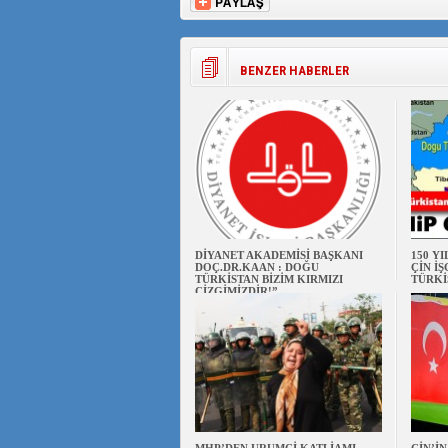
BENZER HABERLER
DİYANET AKADEMİSİ BAŞKANI
150 Y
DOÇ.DR.KAAN : DOĞU
ÇİN İ
TÜRKİSTAN BİZİM KIRMIZI
TÜRKİ
ÇİZGİMİZDİR!”