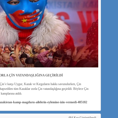
RLA ÇİN VATANDAŞLIĞINA GEÇİRİLDİ
Çin’e karşı Uygur, Kazak ve Kırgızların hakkı savunulurken, Çin
apsedilen tüm Kazaklar zorla Çin vatandaşlığına geçirildi. Böylece Çin
 kamplarına atıldı.
azakistan-kamp-magduru-ailelerin-eylemine-izin-vermedi-485182
484 Kez Görüntülendi.