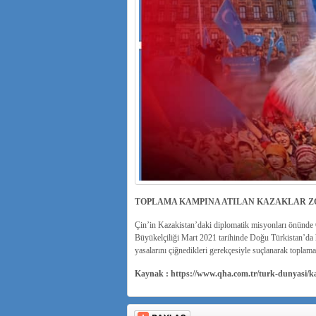
TOPLAMA KAMPINA ATILAN KAZAKLAR ZO
Çin’in Kazakistan’daki diplomatik misyonları önünde 
Büyükelçiliği Mart 2021 tarihinde Doğu Türkistan’da h
yasalarını çiğnedikleri gerekçesiyle suçlanarak toplama
Kaynak : https://www.qha.com.tr/turk-dunyasi/k