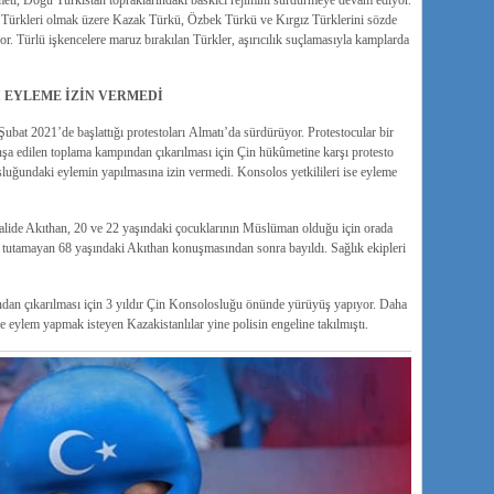
ti, Doğu Türkistan topraklarındaki baskıcı rejimini sürdürmeye devam ediyor.
r Türkleri olmak üzere Kazak Türkü, Özbek Türkü ve Kırgız Türklerini sözde
r. Türlü işkencelere maruz bırakılan Türkler, aşırıcılık suçlamasıyla kamplarda
 EYLEME İZİN VERMEDİ
bat 2021’de başlattığı protestoları Almatı’da sürdürüyor. Protestocular bir
nşa edilen toplama kampından çıkarılması için Çin hükûmetine karşı protesto
luğundaki eylemin yapılmasına izin vermedi. Konsolos yetkilileri ise eyleme
lide Akıthan, 20 ve 22 yaşındaki çocuklarının Müslüman olduğu için orada
nı tutamayan 68 yaşındaki Akıthan konuşmasından sonra bayıldı. Sağlık ekipleri
dan çıkarılması için 3 yıldır Çin Konsolosluğu önünde yürüyüş yapıyor. Daha
eylem yapmak isteyen Kazakistanlılar yine polisin engeline takılmıştı.