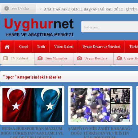
Son Dakika
ANAHTAR PARTİ GENEL BAŞKANI AĞIRALİOĞLU : ÇİN’İN
ÇİN’İN DOĞU TÜRKİSTAN’DAKİ UYGULAMALARI SİSTEM
DİYANET AKADEMİSİ BAŞKANI DOÇ.DR.KAAN : DOĞU TÜR
150 YILDIR KAYNAYAN YARAMIZ : ÇİN İŞGALİNDEKİ DO
Genel
Tarih
Video Galeri
Uygur Diyarı ve Yöreleri
Türki
ÇİN’İN UYGUR POLİTİKALARINI ÖVEN DİYANET AKADEM
TV Rehberi
Tüm Manşetler
Uygur Dostları
Uygur Kü
MHP’DEN URUMÇİ KATLİAMI MESAJİ : 05.07.2009 URUM
Uygurlarda Düğün ve Cenaze
Uygur Geleneksel Tip
Uygur Gele
ÇİN’İN ANKARA BÜYÜKELÇİSİ JİANG’İN TRABZON ZİYAR
" Spor " Kategorisindeki Haberler
İŞGALCİ ÇİN’DEN “FETİHLER SULTANI MEHMET”DİZİSİN
SAADET PARTİSİ İLÇE BAŞKANI : TEMMUZ AYI,DOĞU TÜR
İŞGALCİ ÇİN,DOĞU TÜRKİSTAN’DA EN AZ 143 BİN UYGU
BURSA-HÜRSPOR’DAN MAZLUM
ŞAMPİYON MİR ZAHİT KARABAĞ :
DOĞU TÜRKİSTAN’A ANLAMLI VE
DOĞU TÜRKİSTAN VE FİLİSTİN