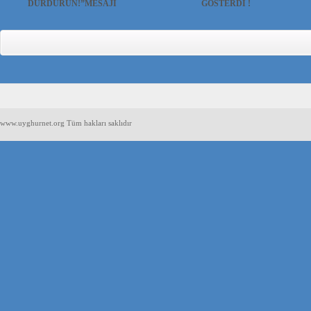
DURDURUN!”MESAJİ
GÖSTERDİ !
UYGUR HABER VE ARAŞTIRMA
UYGUR HABER VE ARAŞTIRMA
MERKEZİ(UYHAM) K...
MERKEZİ(UYHAM) Beşiktaş Jimn...
www.uyghurnet.org Tüm hakları saklıdır