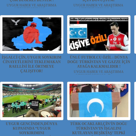
ÇOK DEĞERLİ DESTEK !
İÇİN DÖVÜŞTÜM!
UYGUR HABER VE ARAŞTIRMA
UYGUR HABER VE ARAŞTIRMA
MERKEZİ(UYHAM) ...
MERKEZİ(UYHAM) Altı...
İŞGALCİ ÇİN, UYGUR SOYKIRIM
ÜNLÜ FUTBOLCU ÖZİL : DÜNYA
CİNAYETLERİNİ TEKLEMAKAN
DOĞU TÜRKİSTAN VE GAZZE İÇİN
RAELLİSİ İLE ÖRTMEYE
AYAĞA KALKMALIDIR !
ÇALIŞIYOR!
UYGUR HABER VE ARAŞTIRMA
MERKEZİ(UYHAM) Tanınm...
UYGUR HABER VE ARAŞTIRMA
MERKEZİ(UYHAM) Çin yönetimi işgali...
UYGUR GENCİNDEN,DÜNYA
TÜRK OCAKLARI,ÇİN’İN DOĞU
KUPASINDA “UYGUR
TÜRKİSTAN’IN İŞGALINI
SOYKIRIMINI
KUTLAYAN BEŞİKTAŞ’ TEPKİ