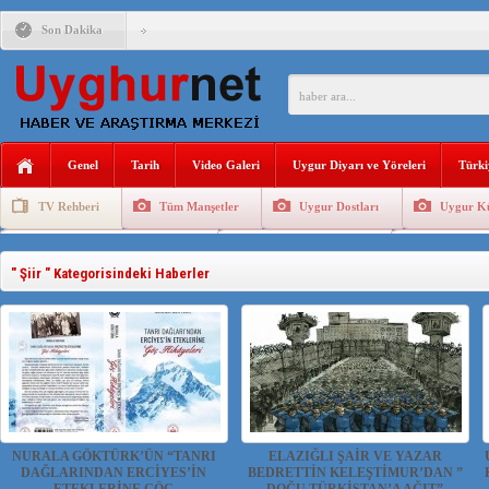
Son Dakika
ÇİN’İN “GÜVENLİK”SÖYLEMİ İLE DOĞU TÜRKİSTAN’DA 
PAKİSTAN,AFGANİSTAN’DA YAŞAYAN UYGURLARA KARŞI Ç
Genel
Tarih
Video Galeri
Uygur Diyarı ve Yöreleri
Türki
ANAHTAR PARTİ GENEL BAŞKANI AĞIRALİOĞLU : ÇİN’İN
TV Rehberi
Tüm Manşetler
Uygur Dostları
Uygur Kü
ÇİN’İN DOĞU TÜRKİSTAN’DAKİ UYGULAMALARI SİSTEM
Uygurlarda Düğün ve Cenaze
Uygur Geleneksel Tip
Uygur Gele
DİYANET AKADEMİSİ BAŞKANI DOÇ.DR.KAAN : DOĞU TÜR
" Şiir " Kategorisindeki Haberler
150 YILDIR KAYNAYAN YARAMIZ : ÇİN İŞGALİNDEKİ DO
ÇİN’İN UYGUR POLİTİKALARINI ÖVEN DİYANET AKADEM
MHP’DEN URUMÇİ KATLİAMI MESAJİ : 05.07.2009 URUM
NURALA GÖKTÜRK’ÜN “TANRI
ELAZIĞLI ŞAİR VE YAZAR
DAĞLARINDAN ERCİYES’İN
BEDRETTİN KELEŞTİMUR’DAN ”