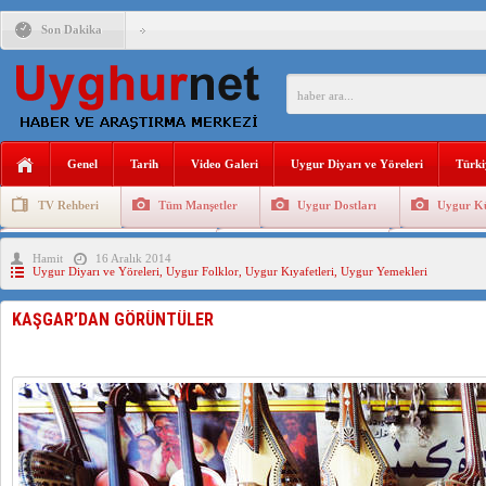
Son Dakika
ANAHTAR PARTİ GENEL BAŞKANI AĞIRALİOĞLU : ÇİN’İN
ÇİN’İN DOĞU TÜRKİSTAN’DAKİ UYGULAMALARI SİSTEM
DİYANET AKADEMİSİ BAŞKANI DOÇ.DR.KAAN : DOĞU TÜR
150 YILDIR KAYNAYAN YARAMIZ : ÇİN İŞGALİNDEKİ DO
Genel
Tarih
Video Galeri
Uygur Diyarı ve Yöreleri
Türki
ÇİN’İN UYGUR POLİTİKALARINI ÖVEN DİYANET AKADEM
TV Rehberi
Tüm Manşetler
Uygur Dostları
Uygur Kü
MHP’DEN URUMÇİ KATLİAMI MESAJİ : 05.07.2009 URUM
Uygurlarda Düğün ve Cenaze
Uygur Geleneksel Tip
Uygur Gele
Hamit
16 Aralık 2014
ÇİN’İN ANKARA BÜYÜKELÇİSİ JİANG’İN TRABZON ZİYAR
Uygur Diyarı ve Yöreleri
,
Uygur Folklor
,
Uygur Kıyafetleri
,
Uygur Yemekleri
İŞGALCİ ÇİN’DEN “FETİHLER SULTANI MEHMET”DİZİSİN
KAŞGAR’DAN GÖRÜNTÜLER