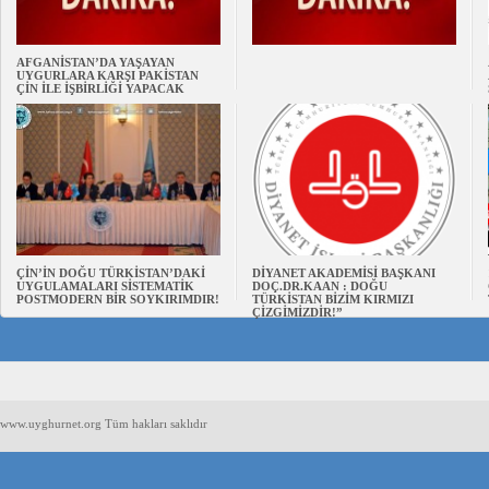
AFGANİSTAN’DA YAŞAYAN
UYGURLARA KARŞI PAKİSTAN
ÇİN İLE İŞBİRLİĞİ YAPACAK
ÇİN’İN DOĞU TÜRKİSTAN’DAKİ
DİYANET AKADEMİSİ BAŞKANI
UYGULAMALARI SİSTEMATİK
DOÇ.DR.KAAN : DOĞU
POSTMODERN BİR SOYKIRIMDIR!
TÜRKİSTAN BİZİM KIRMIZI
ÇİZGİMİZDİR!”
www.uyghurnet.org Tüm hakları saklıdır