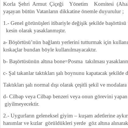
Korla Şehri Armut Çiçeği Yönetim Komitesi (Ahalil
yaşayan bütün Vatanların dikkatine önemle duyurulur ;
1.- Genel görünüşleri itibariyle değişik şekilde başörtüsü
kesin olarak yasaklanmıştır.
a- Böşörtüsü’nün bağlantı yerlerini tutturmak için kullan
kıskaçlar bundan böyle kullanılmayacaktır.
b- Başörtüsünün altına bone=Posma takılması yasaklanmı
c- Şal takanlar taktıkları şalı boynunu kapatacak şekilde
Taktıkları şalı normal dışı olarak çeşitli şekil ve modala
d- Cilbap veya Cilbap benzeri veya onun görevini yapan 
giyilmeyecektir.
2.- Uygurların geleneksel giyim – kuşam adetlerine aykır
hanımlar ve kızlar görüldükleri yerde göz altına alınar