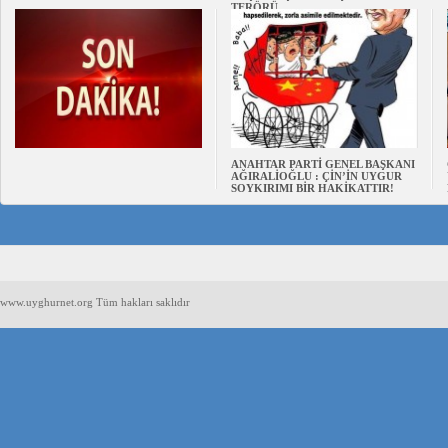
TERÖRÜ
ANAHTAR PARTİ GENEL BAŞKANI
AĞIRALİOĞLU : ÇİN’İN UYGUR
SOYKIRIMI BİR HAKİKATTIR!
www.uyghurnet.org Tüm hakları saklıdır