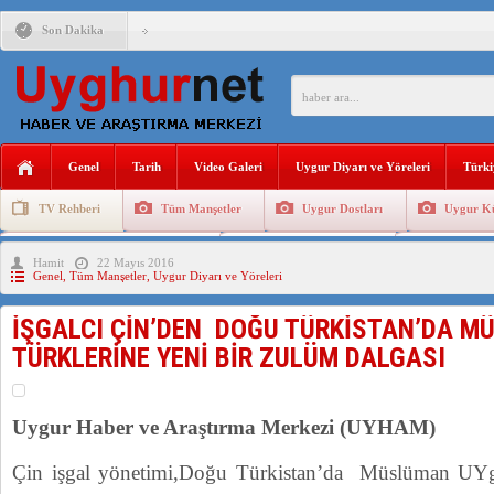
Son Dakika
ÇİN’İN “GÜVENLİK”SÖYLEMİ İLE DOĞU TÜRKİSTAN’DA 
PAKİSTAN,AFGANİSTAN’DA YAŞAYAN UYGURLARA KARŞI Ç
Genel
Tarih
Video Galeri
Uygur Diyarı ve Yöreleri
Türki
ANAHTAR PARTİ GENEL BAŞKANI AĞIRALİOĞLU : ÇİN’İN
TV Rehberi
Tüm Manşetler
Uygur Dostları
Uygur Kü
ÇİN’İN DOĞU TÜRKİSTAN’DAKİ UYGULAMALARI SİSTEM
Uygurlarda Düğün ve Cenaze
Uygur Geleneksel Tip
Uygur Gele
Hamit
22 Mayıs 2016
DİYANET AKADEMİSİ BAŞKANI DOÇ.DR.KAAN : DOĞU TÜR
Genel
,
Tüm Manşetler
,
Uygur Diyarı ve Yöreleri
150 YILDIR KAYNAYAN YARAMIZ : ÇİN İŞGALİNDEKİ DO
İŞGALCI ÇİN’DEN DOĞU TÜRKİSTAN’DA 
ÇİN’İN UYGUR POLİTİKALARINI ÖVEN DİYANET AKADEM
TÜRKLERİNE YENİ BİR ZULÜM DALGASI
MHP’DEN URUMÇİ KATLİAMI MESAJİ : 05.07.2009 URUM
Uygur Haber ve Araştırma Merkezi (UYHAM)
Çin işgal yönetimi,Doğu Türkistan’da Müslüman UYgu