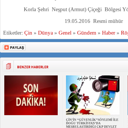
Korla Şehri Neşput (Armut) Çiçeği Bölgesi Y
19.05.2016 Resmi mühür
Etiketler:
Çin
»
Dünya
»
Genel
»
Gündem
»
Haber
»
Röp
BENZER HABERLER
ÇİN’İN “GÜVENLİK”SÖYLEMİ İLE
DOĞU TÜRKİSTAN’DA
MEŞRULAŞTIRDIĞI ÇKP DEVLET